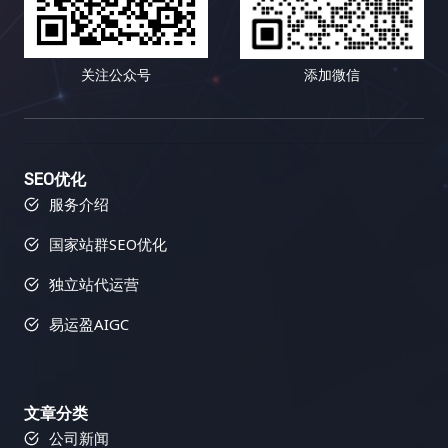
具，并进行比较和筛选。 然而，挑战与机遇并存。随
引用户参与，并引导用户分享和转载，可以获得大量
独钟，有些人则更容易被生动的故事和案例所打动；
能搜索引擎优化工具，助力链接建设 Semrush 就像
着全球化的深入发展，小语种市场蕴藏着巨大的潜
的、高质量的外部链接，并提升网站的流量、知名度
有些人喜欢积极参与互动，分享自己的观点和经验，
一位多才多艺的助手，可以帮助你进行关键词研究、
力。这是一个尚未完全开发的蓝海市场。掌握小语种
和最终的转化率。 六、 常见误区：你需要避免哪些
有些人则更倾向于被动地接收信息，默默地汲取知
竞争对手分析、网站审核等等，全方位提升你的搜索
关注公众号
添加微信
搜索引擎优化技巧，就能抢占先机，在蓝海市场中获
坑？ 在进行链接建设的道路上，充满了各种陷阱和误
识。内容多样化策略正是为了满足这些不同用户的个
引擎优化效果。它不仅可以帮助你分析竞争对手，还
得丰厚的回报。想想看，如果你的网站能够在竞争相
区。 避免这些误区可以帮助你少走弯路，提高效率，
性化需求，提供更具针对性、更 engaging、更富有
可以帮助你跟踪你的搜索引擎优化进度，并提供可操
对较小的市场中获得领先地位，那将带来多么巨大的
并最终取得成功。 七、 总结：数据驱动，持续优
吸引力的内容体验，从而提升用户粘性，将偶然的访
作的改进建议，让你在搜索引擎优化的道路上少走弯
商机！你将有机会接触到更广泛的用户群体，并获得
化！ 链接建设不是一蹴而就的项目，而是一个长期而
客转化为忠实的粉丝，最终实现网站流量的持续增
路，快速提升网站排名。它可以帮助你识别你的网站
更高的市场份额。 二、小语种搜索引擎优化工具箱：
复杂的过程，需要不断地学习、实践和优化。 数据驱
长、品牌影响力的提升以及商业目标的全面达成。
存在的问题，并提供解决方案，让你可以更好地优化
SEO优化
武装你的网站，征服全球 想要在小语种搜索引擎优化
动是链接建设成功的关键。 通过追踪和分析数据，你
二、内容多样化策略的武器库：如何让你的网站“百花
你的网站，并获得更好的搜索引擎排名和更多的流
服务介绍
的战场上取得胜利，你需要一套强大的工具来武装你
可以了解哪些策略有效，哪些策略无效，并不断调整
齐放”？ 内容多样化策略的核心在于，根据目标用户
量。 1. 反向链接分析：洞察竞争对手，发现链接机会
国家站群SEO优化
的网站。以下是一些经过实战检验的利器，它们涵盖
策略，最终实现网站流量的持续增长，并最终实现你
的精准画像和网站的整体战略定位，选择最合适的内
Semrush 的反向链接分析功能可以帮助你分析竞争对
了关键词研究、网站分析、竞争对手分析、翻译和内
的商业目标。 记住，链接建设是一个马拉松，而不是
容形式，并将这些不同的内容形式有机地结合在一
手的反向链接情况，包括链接数量、链接质量、链接
独立站代运营
容优化等多个方面。它们能够帮助你提升网站排名，
短跑，需要坚持不懈的努力和持续的优化。 只有不断
起，构建一个完整、和谐、充满活力的内容生态系
来源等等。通过分析竞争对手的链接策略，你可以找
吸引更多目标用户。 三、小语种搜索引擎优化的最佳
学习，不断改进，才能在激烈的竞争中脱颖而出。 易
统。以下是一些常用的内容形式及其应用场景： 三、
到潜在的链接建设目标，并制定更有效的链接建设策
易运盈AIGC
实践：精耕细作，成就卓越 除了使用合适的工具外，
运盈（Yiyunying）是一家专业的数字营销机构，专
内容多样化策略的实施蓝图：如何打造一个内容丰富
略。Semrush 还可以帮助你识别有毒链接，这些链接
你还需要掌握一些小语种搜索引擎优化的最佳实践。
注于为企业提供全面的搜索引擎优化（SEO）服务。
的网站？ 步骤 详细说明 1. 深入洞察目标用户 不仅仅
可能会损害你的网站排名，及时清理这些链接至关重
这些实践可以帮助你最大化搜索引擎优化的效果，并
凭借多年的行业经验和专业的团队，易运盈致力于帮
是了解用户的基本人口统计学信息，更要深入挖掘他
要。了解竞争对手的链接配置文件可以帮助你识别链
获得长期稳定的排名提升。 四、小语种搜索引擎优化
文章分类
助客户提升网站在搜索引擎中的排名，增加有机流
们的兴趣爱好、痛点需求、内容偏好、信息获取渠
接建设机会，并制定更有效的策略，从而在竞争中占
工具对比：选择最适合你的武器 工具类型 功能 适用
公司新闻
量，推动业务增长。我们的使命是通过科学的SEO策
道、行为习惯、心理动机、价值观等，构建完整而精
据优势，并避免一些常见的错误。 2. 链接建设工具：