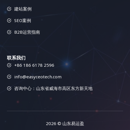
场景 关键词研究工具 关键词挖掘、竞争分析、搜索
略和数据驱动的方法，助力客户在数字化竞争中取得
准的用户画像，为内容创作提供方向。可以使用用户
简化流程，提高效率 Semrush 的链接建设工具可以
建站案例
量分析 寻找目标关键词，分析关键词竞争程度 网站
领先优势。 模块三：链接建设：网站权重的助推器(8
调研、数据分析、用户访谈、竞品分析等方法进行用
帮助你自动化链接建设流程，例如寻找潜在的链接合
分析工具 流量统计、用户行为分析、页面访问量分析
节详细教程) 更多模块
户洞察。 2. 精准制定内容策略 基于对目标用户的深
作伙伴、发送外联邮件、跟踪链接建设进度等等。这
SEO案例
了解网站运营状况，找出问题所在 竞争对手分析工具
刻理解和网站的整体战略目标，制定一个清晰、具
个工具可以大大提高你的链接建设效率，节省你的时
竞争对手网站分析、关键词排名分析、反向链接分析
B2B运营指南
体、可执行的内容策略，包括内容主题、内容形式、
间和精力，让你可以专注于更重要的搜索引擎优化工
了解竞争对手的策略，制定竞争策略 翻译工具 文本
发布频率、推广渠道、预算分配、团队协作、绩效评
作。它还可以帮助你管理你的外联活动，并跟踪你的
翻译、网站翻译、文档翻译 克服语言障碍，进行网站
估等。内容策略需要与网站的整体营销策略相一致，
链接建设成果，让你对链接建设的效果一目了然，并
本地化 内容优化工具 语法检查、拼写检查、可读性
并根据市场变化和用户反馈进行动态调整。 3. 高质量
根据数据进行优化调整。使用 Semrush 的链接建设
联系我们
分析 提升网站内容质量，优化用户体验 这个表格列
内容创作 内容为王，优质的内容是吸引用户的基石。
工具可以简化链接建设流程，并提高你的效率，让你
+86 186 6178 2596
举了一些常用的搜索引擎优化工具类型及其功能和适
确保内容的原创性、专业性、实用性、趣味性、可读
事半功倍，更快地获得结果。 四、Buzzsumo：内容
用场景。选择合适的工具可以帮助你更高效地进行小
性、 shareability 和 SEO 友好性，避免内容的同质
营销利器，打造病毒式传播 Buzzsumo 就像一位社交
info@easyceotech.com
语种搜索引擎优化。不同的工具有不同的优缺点，你
化和低质量。可以邀请行业专家、KOL、用户等参与
媒体专家，可以帮助你找到热门话题、影响力人物以
需要根据自己的需求和预算进行选择。 五、开启你的
内容创作，提升内容的权威性和影响力。 4. 多渠道内
咨询中心：山东省威海市高区东方新天地
及病毒式传播的内容，从而提升你的内容营销效果。
小语种搜索引擎优化之旅：从今天开始，走向世界 小
容推广 将创作好的内容通过多种渠道进行推广，例如
它可以帮助你了解哪些内容在你的行业中表现最佳，
语种搜索引擎优化虽然充满挑战，但也充满了机遇。
社交媒体平台、搜索引擎优化、邮件营销、KOL 合
并为你提供内容创作灵感，让你在内容营销的战场上
选择合适的工具，掌握正确的策略，你的网站就能在
作、付费广告、PR传播、社群运营、线下活动、内容
无往不利，打造爆款内容，吸引大量的流量和关注，
全球市场中大放异彩。 六、结语：小语种搜索引擎优
合作、跨平台推广等，最大化内容的曝光度和影响
并最终提升你的网站排名和品牌知名度。 1. 内容研
化，未来可期 随着全球化的不断深入，小语种搜索引
力，触达更广泛的目标用户。 5. 数据驱动持续优化
究：紧跟热点，创作爆款内容 Buzzsumo 可以帮助你
2026
© 山东易运盈
擎优化的重要性日益凸显。它不再是一个可选项，而
持续跟踪内容的传播效果，收集用户反馈，分析用户