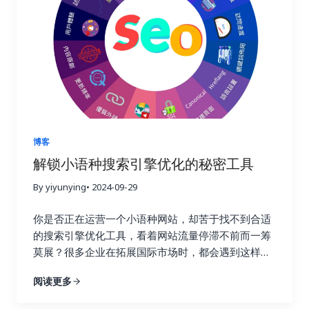
终提高转化率，实现业务的持续增长。这不仅仅是简
业领军者！ 一、链接建设的重要性：为什么它如此重
单的流量获取，而是将流量转化为实际的商业价值，
要？ 在搜索引擎优化这个复杂而精妙的领域中，链接
最终实现盈利。 二、 如何选择合适的链接建设追踪
就好比一张张珍贵的选票，每一张都代表着对你网站
工具？ 市面上有很多链接建设追踪工具，它们的功能
权威性和可信度的认可。高质量的链接越多，搜索引
和价格各不相同。选择合适的工具至关重要，就像一
擎就越信任你的网站，你的排名自然也就越高。这就
个工匠需要选择合适的工具才能更好地完成工作一
好比现实生活中的社交圈，朋友越多，人脉越广，你
样。在选择工具之前，你需要明确自己的需求和预
的影响力也就越大。链接建设不仅仅关乎排名，更关
算。有些工具功能强大，但价格昂贵；有些工具功能
乎你的在线业务的整体成功与长远发展。一个强大的
简单，但价格亲民。你需要根据自己的实际情况，权
链接配置文件不仅可以带来更高的品牌知名度和更多
博客
衡利弊，选择最合适的工具。 以下是一些常用的链接
的推荐流量，更能建立起坚实的用户信任，为你的业
解锁小语种搜索引擎优化的秘密工具
建设追踪工具，以及它们的优缺点： 除了以上这些工
务带来持续的增长动力。忽视链接建设，就像建造一
具之外，还有其他一些工具也值得考虑，例如
By yiyunying
• 2024-09-29
座空中楼阁，看似华丽，实则根基不稳，随时可能坍
Majestic SEO、Moz Open Site Explorer 等等。选
塌。试想一下，如果你的网站缺乏来自其他权威网站
你是否正在运营一个小语种网站，却苦于找不到合适
择工具时，不仅要考虑功能和价格，还要考虑易用性
的认可，搜索引擎又该如何判断你的网站的价值和可
的搜索引擎优化工具，看着网站流量停滞不前而一筹
和数据准确性。一个好的工具应该易于上手，操作简
信度呢？ 二、Ahrefs：全能型搜索引擎优化工具，挖
莫展？很多企业在拓展国际市场时，都会遇到这样的
单，并且能够提供准确可靠的数据，为你的决策提供
掘链接宝藏 Ahrefs 就像一位经验丰富的侦探，拥有
困境。你并不孤单，别担心，你并非孤军奋战。在全
依据。 三、 关键指标：哪些数据值得关注？ 在追踪
强大的数据分析能力，可以帮助你深入挖掘竞争对手
阅读更多
球化的浪潮下，越来越多的企业开始将目光投向海外
链接建设效果时，需要关注一些关键指标，这些指标
的链接策略，发现潜在的链接机会，并制定更有效的
市场。这意味着小语种市场蕴藏着巨大的潜力，小语
可以帮助你全面了解链接建设的进展情况。 四、 数
搜索引擎优化策略。它提供了全面的搜索引擎优化数