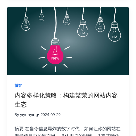
种搜索引擎优化也随之变得越来越重要。掌握正确的
据分析实战：如何解读数据并优化策略？ 收集数据只
据分析功能，从关键词研究到竞争对手分析，再到网
搜索引擎优化工具，就像找到了一把打开国际市场大
是万里长征的第一步，更重要的是如何解读这些数据
站审核，Ahrefs 都能帮你轻松搞定，让你在搜索引擎
门的金钥匙，能够帮助你的网站在全球范围内获得更
并将它们转化为可操作的洞察力，最终指导我们的行
优化的战场上运筹帷幄，决胜千里。它可以帮助你了
高的曝光率和流量。有效的搜索引擎优化策略可以帮
动，就像一位经验丰富的侦探，需要从蛛丝马迹中找
解你的网站在哪些方面需要改进，以及如何更好地优
助你吸引目标用户，提升品牌知名度，最终带来更高
到破案的关键线索。 首先，你需要对收集到的数据进
化你的网站以获得更高的排名和更多的流量。 1. 竞争
的转化率和收益。 这篇文章将为你揭秘一系列强大且
行整理和分类，就像整理一个杂乱的房间一样，将物
对手分析：知己知彼，百战不殆 使用 Ahrefs 的网站
高效的小语种搜索引擎优化工具。我们会深入探讨每
品分门别类地摆放整齐。例如，你可以将链接按照来
分析功能，只需输入竞争对手的域名，即可全面了解
一种工具的功能和优势，并提供一些实际操作的建
源网站的权威性、链接类型（如文本链接、图片链
他们的反向链接情况。你可以分析他们的链接来源、
议，帮助你克服语言障碍，精准定位目标用户，让你
接、目录链接等）、锚文本的相关性等进行分类。 清
链接类型、锚文本等等，从中学习他们的成功经验，
的网站在国际竞争中脱颖而出，最终实现业务的蓬勃
晰的分类有助于你更好地理解数据的结构，为后续的
并找到可以借鉴的链接建设策略。更重要的是，你可
发展。做好准备，一起开启小语种搜索引擎优化的奇
分析打下坚实的基础。 接下来，你需要分析不同类型
以识别竞争对手获得链接的网站，并尝试从相同的网
妙旅程！ 一、小语种搜索引擎优化的挑战与机遇：扬
的链接对网站关键指标的影响，例如，来自高权重、
站获取链接。这是一种非常有效的链接建设策略，可
博客
帆出海，乘风破浪 在进军国际市场时，小语种搜索引
高相关性网站的链接是否带来了更多的推荐流量？包
以让你事半功倍，快速提升你的网站排名。通过深入
内容多样化策略：构建繁荣的网站内容
擎优化无疑是一块难啃的骨头。它不像英语搜索引擎
含目标关键词的锚文本是否提升了网站在搜索引擎结
分析竞争对手的链接，你可以了解他们的优势和劣
生态
优化那样有丰富的资源和工具。与主流语言英语相
果页面中的排名？来自社交媒体平台的链接是否带来
势，并制定更具针对性的链接建设策略，从而在竞争
比，小语种搜索引擎优化面临着诸多挑战，例如西班
了更高的用户参与度？ 这些指标就像一个仪表盘，可
中占据优势。 2. 关键词研究：精准定位，事半功倍
By yiyunying
• 2024-09-29
牙语、德语、法语、意大利语、葡萄牙语、俄语、日
以帮助你实时监控网站的“健康状况”。 通过深入的数
Ahrefs 的关键词研究功能可以帮助你找到与你的行业
语、韩语、阿拉伯语等等，每一个语种都有其独特的
据分析，你可以发现哪些链接建设策略真正有效，哪
摘要 在当今信息爆炸的数字时代，如何让你的网站在
相关的关键词，并分析这些关键词的搜索量、竞争程
语法和文化背景。这使得搜索引擎优化策略的制定更
些策略只是徒劳无功。例如，你可能会发现，来自行
海量信息中脱颖而出，抓住用户的眼球，并将其转化