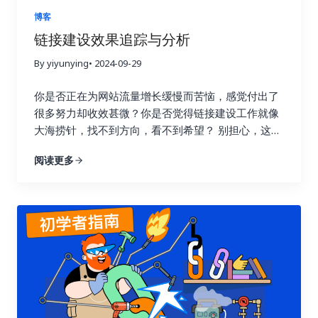
博客
链接建设效果追踪与分析
By yiyunying
• 2024-09-29
你是否正在为网站流量增长缓慢而苦恼，感觉付出了
很多努力却收效甚微？你是否觉得链接建设工作就像
大海捞针，找不到方向，看不到希望？ 别担心，这篇
指南将为你详细解读如何通过数据驱动策略，在短短
阅读更多
七天内让你的链接建设效果翻倍，实现网站流量的显
著提升！我们将深入探讨链接建设效果追踪与分析的
每一个环节，帮助你告别盲目尝试，开启数据驱动的
新时代。 一、 深入理解链接建设效果追踪的意义 许
多人在进行链接建设时，往往缺乏明确的目标和方
向，就像在黑暗中摸索前行。他们只知道不断地去获
取链接，却不清楚哪些链接真正有效，哪些链接只是
浪费时间和精力。这种做法不仅效率低，还可能适得
其反，损害网站的搜索引擎优化效果。 链接建设效果
追踪就像一盏明灯，照亮前进的道路，它能帮助你清