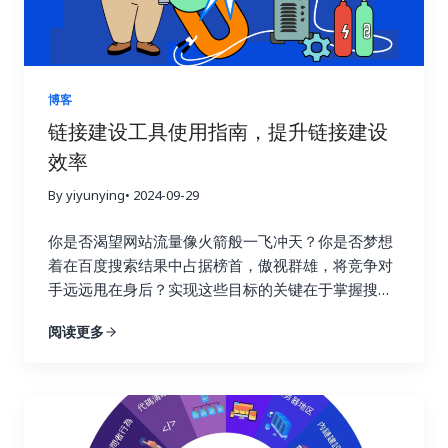
晰地了解每一次链接建设活动的实际效果，让你知道
哪些策略有效，哪些策略需要改进。就像驾驶汽车需
要查看仪表盘一样，追踪链接建设效果可以让你随时
掌握网站的“行驶状态”，从而做出更明智的决策。 试
博客
想一下，一个射手如果每次射击后都无法看到箭的落
链接建设工具使用指南，提升链接建设
点，他该如何调整自己的射击姿势和力度呢？链接建
效率
设也是如此，只有不断追踪效果，才能知道哪些策略
命中了目标，哪些策略需要调整。通过追踪链接建设
By yiyunying
• 2024-09-29
效果，你可以避免无效的努力，将宝贵的资源集中到
真正有效的策略上，从而最大化投资回报率，就像一
你是否渴望网站流量像火箭般一飞冲天？你是否梦想
个精明的投资者，会仔细分析市场行情，选择最具潜
着在百度搜索结果中占据榜首，傲视群雄，将竞争对
力的投资项目。 更重要的是，追踪链接建设效果可以
手远远甩在身后？实现这些目标的关键在于掌握搜索
帮助你深入了解用户的行为模式。你可以了解用户通
引擎优化的精髓，而链接建设正是其中最为重要的环
阅读更多
过哪些链接访问你的网站，他们在你的网站上停留了
节！不要再浪费宝贵的时间和精力在低效的搜索引擎
多久，浏览了哪些页面，点击了哪些按钮，甚至完成
优化策略上！这篇终极指南将为你揭开链接建设的秘
了哪些转化行为。这些数据就像一座宝藏，蕴藏着巨
密，手把手教你如何利用 Ahrefs、Semrush 和
大的商业价值。通过分析这些数据，你可以更好地理
Buzzsumo 这三大神器，轻松提升链接建设效率，让
解用户的需求和痛点，优化网站内容和用户体验，最
你的网站在竞争激烈的线上世界中脱颖而出，成为行