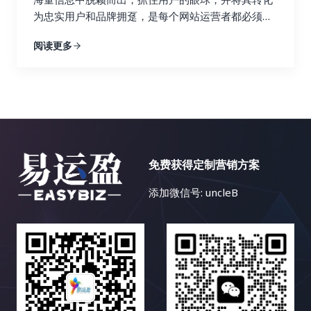
度以及排名情况。通过关键词研究，你可以找到潜在
加复杂，我们需要针对不同的语言和文化制定不同的
业权威博客的链接带来了大量的目标流量和转化，而
为忠实用户和品牌拥趸，是每个网站运营者都必须认
的链接建设目标，例如与你行业相关的博客、论坛和
策略。 首先，语言障碍是显而易见的。不懂小语种，
来自低质量论坛的链接则几乎没有效果，甚至可能损
真思考的战略性问题。内容多样化策略，正是解决这
新闻网站。你还可以使用 Ahrefs 来分析哪些关键词
阅读更多
就很难理解目标市场的用户需求、搜索习惯和文化背
害网站的声誉。 基于这些发现，你可以及时调整你的
一难题的关键所在。本文将深入探讨内容多样化策略
为你的竞争对手带来了最多的流量，并以此为参考，
景，更难以进行有效的关键词研究和内容创作。你可
链接建设策略，将更多的资源和精力投入到有效的策
的核心理念，并详细阐述如何利用博客文章、案例研
优化你的关键词策略，从而获得更多的搜索流量。找
能需要借助翻译工具或者专业的翻译人员，这无疑会
略上，就像一个精明的投资者，会将资金投入到最有
究、视频、信息图表、互动内容等多种内容形式，构
到合适的关键词是链接建设的关键，因为它可以帮助
增加成本和时间。 其次，市场差异也是一个重要的挑
潜力的项目中。 数据分析不是一次性的工作，而是一
建一个内容丰富、形式多样、引人入胜的网站内容生
你找到相关的链接机会，并创建更有针对性的内容，
战。不同国家和地区的文化、消费习惯、法律法规等
个持续迭代的过程。你需要定期监控数据，并根据数
态，最终实现网站流量的持续增长、用户参与度的显
吸引目标受众的关注，并最终获得链接。 3. 内容探
都存在差异，需要针对不同的市场制定不同的搜索引
据变化动态调整策略。 这就像一个经验丰富的船长，
著提升以及商业目标的全面达成。 一、告别内容同质
索：打造爆款内容，吸引高质量链接 Ahrefs 的内容
擎优化策略。例如，在某些国家，某些特定产品或服
需要根据风向和水流的变化不断调整航线，才能最终
化：为何内容多样化至关重要？ 想象一下，如果一个
探索功能可以帮助你找到在社交媒体上表现优异的内
务的推广可能会受到限制，你需要了解目标市场的相
免费获得定制营销方案
安全抵达目的地。 市场环境和用户行为都在不断变
花园里只种植着单一品种的花卉，即使再娇艳欲滴，
容。你可以分析这些内容的主题、格式、推广策略等
关法律法规。 再次，竞争激烈也是一个不容忽视的问
化，只有持续地分析数据，才能保持链接建设策略的
也会让人感到单调乏味。同样的道理，如果一个网站
等，从中学习如何创作更具吸引力的内容，从而吸引
添加微信号: uncleB
题。一些热门的小语种市场竞争非常激烈，需要付出
有效性。 五、 案例分析：小红书如何玩转链接建
只提供单一的内容形式，即使文字再优美，设计再精
更多的链接。通过分析热门内容，你可以了解目标受
更多的努力才能获得好的排名。你需要投入更多的时
设？ 小红书作为一个以用户生成内容（UGC）为主的
美，用户也会感到枯燥乏味，最终导致网站流量的流
众感兴趣的话题，并创作更有可能获得链接和分享的
间和资源，进行更深入的关键词研究和内容优化。 最
社交电商平台，其链接建设策略非常值得学习和借
失和用户参与度的下降。 互联网用户是一个极其庞大
内容，从而提升你的内容营销效果。高质量的内容是
后，资源匮乏也是小语种搜索引擎优化面临的一个难
鉴。 小红书的成功并非偶然，而是精心策划和运营的
且异质性极高的群体，不同的用户拥有不同的背景、
吸引链接的关键，因为它可以为用户提供价值，并鼓
题。相比于英语等主流语言，小语种搜索引擎优化的
结果。 让我们深入剖析小红书是如何玩转链接建设
兴趣、需求、学习风格、认知模式和行为习惯。有些
励其他网站链接到你的网站，从而提升你的网站权威
学习资源和工具相对匮乏。找到合适的工具和资源需
的： 小红书的成功案例表明，高质量的内容和活跃的
人喜欢深入阅读长篇的专业文章，有些人则更倾向于
性和排名。好的内容也更容易在社交媒体上被分享，
要花费更多的时间和精力。你可能需要尝试不同的工
社区是链接建设的基石。 通过创造有价值的内容，吸
观看短小精悍的视频教程；有些人对数据和图表情有
从而带来更多的曝光率和流量。 三、Semrush：多功