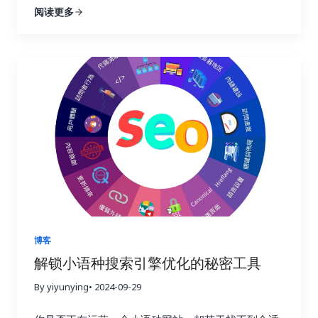
阅读更多
过哪些链接访问你的网站，他们在你的网站上停留了
节！不要再浪费宝贵的时间和精力在低效的搜索引擎
多久，浏览了哪些页面，点击了哪些按钮，甚至完成
优化策略上！这篇终极指南将为你揭开链接建设的秘
了哪些转化行为。这些数据就像一座宝藏，蕴藏着巨
密，手把手教你如何利用 Ahrefs、Semrush 和
大的商业价值。通过分析这些数据，你可以更好地理
Buzzsumo 这三大神器，轻松提升链接建设效率，让
解用户的需求和痛点，优化网站内容和用户体验，最
你的网站在竞争激烈的线上世界中脱颖而出，成为行
终提高转化率，实现业务的持续增长。这不仅仅是简
业领军者！ 一、链接建设的重要性：为什么它如此重
单的流量获取，而是将流量转化为实际的商业价值，
要？ 在搜索引擎优化这个复杂而精妙的领域中，链接
最终实现盈利。 二、 如何选择合适的链接建设追踪
就好比一张张珍贵的选票，每一张都代表着对你网站
工具？ 市面上有很多链接建设追踪工具，它们的功能
权威性和可信度的认可。高质量的链接越多，搜索引
和价格各不相同。选择合适的工具至关重要，就像一
擎就越信任你的网站，你的排名自然也就越高。这就
个工匠需要选择合适的工具才能更好地完成工作一
好比现实生活中的社交圈，朋友越多，人脉越广，你
样。在选择工具之前，你需要明确自己的需求和预
的影响力也就越大。链接建设不仅仅关乎排名，更关
算。有些工具功能强大，但价格昂贵；有些工具功能
乎你的在线业务的整体成功与长远发展。一个强大的
简单，但价格亲民。你需要根据自己的实际情况，权
链接配置文件不仅可以带来更高的品牌知名度和更多
博客
衡利弊，选择最合适的工具。 以下是一些常用的链接
的推荐流量，更能建立起坚实的用户信任，为你的业
解锁小语种搜索引擎优化的秘密工具
建设追踪工具，以及它们的优缺点： 除了以上这些工
务带来持续的增长动力。忽视链接建设，就像建造一
具之外，还有其他一些工具也值得考虑，例如
By yiyunying
• 2024-09-29
座空中楼阁，看似华丽，实则根基不稳，随时可能坍
Majestic SEO、Moz Open Site Explorer 等等。选
塌。试想一下，如果你的网站缺乏来自其他权威网站