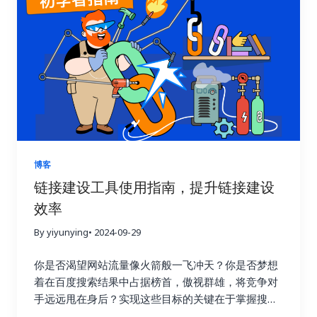
多人在进行链接建设时，往往缺乏明确的目标和方
向，就像在黑暗中摸索前行。他们只知道不断地去获
取链接，却不清楚哪些链接真正有效，哪些链接只是
浪费时间和精力。这种做法不仅效率低，还可能适得
其反，损害网站的搜索引擎优化效果。 链接建设效果
追踪就像一盏明灯，照亮前进的道路，它能帮助你清
晰地了解每一次链接建设活动的实际效果，让你知道
哪些策略有效，哪些策略需要改进。就像驾驶汽车需
要查看仪表盘一样，追踪链接建设效果可以让你随时
掌握网站的“行驶状态”，从而做出更明智的决策。 试
博客
想一下，一个射手如果每次射击后都无法看到箭的落
链接建设工具使用指南，提升链接建设
点，他该如何调整自己的射击姿势和力度呢？链接建
效率
设也是如此，只有不断追踪效果，才能知道哪些策略
命中了目标，哪些策略需要调整。通过追踪链接建设
By yiyunying
• 2024-09-29
效果，你可以避免无效的努力，将宝贵的资源集中到
真正有效的策略上，从而最大化投资回报率，就像一
你是否渴望网站流量像火箭般一飞冲天？你是否梦想
个精明的投资者，会仔细分析市场行情，选择最具潜
着在百度搜索结果中占据榜首，傲视群雄，将竞争对
力的投资项目。 更重要的是，追踪链接建设效果可以
手远远甩在身后？实现这些目标的关键在于掌握搜索
帮助你深入了解用户的行为模式。你可以了解用户通
引擎优化的精髓，而链接建设正是其中最为重要的环