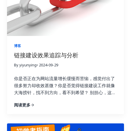
博客
链接建设效果追踪与分析
By yiyunying
• 2024-09-29
你是否正在为网站流量增长缓慢而苦恼，感觉付出了
很多努力却收效甚微？你是否觉得链接建设工作就像
大海捞针，找不到方向，看不到希望？ 别担心，这篇
指南将为你详细解读如何通过数据驱动策略，在短短
阅读更多
七天内让你的链接建设效果翻倍，实现网站流量的显
著提升！我们将深入探讨链接建设效果追踪与分析的
每一个环节，帮助你告别盲目尝试，开启数据驱动的
新时代。 一、 深入理解链接建设效果追踪的意义 许