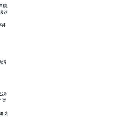
章能
阅读这
字能
构清
 这种
个要
如 为