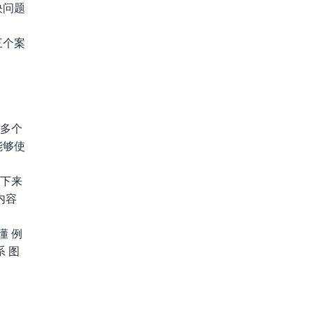
决问题
三个案
举多个
能够使
接下来
内容
懂 例
 图