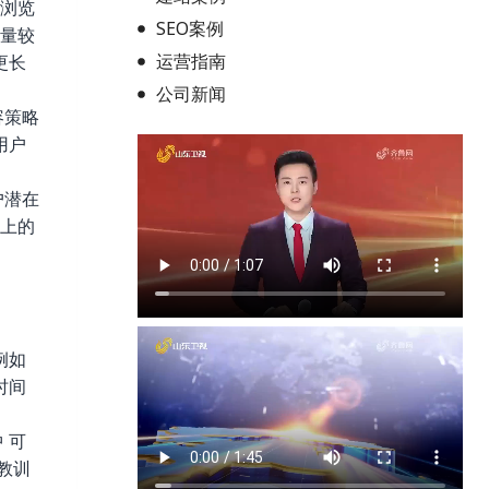
 浏览
SEO案例
索量较
运营指南
更长
公司新闻
容策略
用户
户潜在
体上的
例如
时间
 可
教训