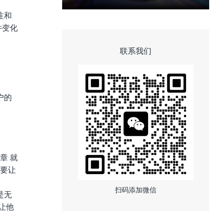
注和
件变化
联系我们
户的
章 就
不要让
扫码添加微信
是无
让他