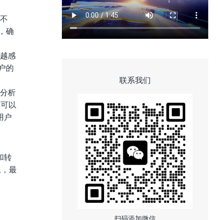
高不
，确
容越感
户的
联系我们
 分析
你可以
用户
和转
上，最
扫码添加微信