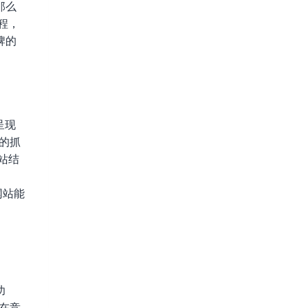
那么
程，
牌的
呈现
站的抓
站结
网站能
功
在竞