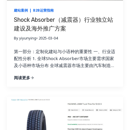
建站案例
|
B2B运营指南
Shock Absorber（减震器）行业独立站
建设及海外推广方案
By yiyunying
• 2025-03-04
第一部分：定制化建站与小语种的重要性 一、行业适
配性分析 1. 全球Shock Absorber市场主要需求国家
及小语种市场分布 全球减震器市场主要由汽车制造、
机械设备、工业应用和摩托车行业推动，需求主要集
阅读更多
中在以下国家和地区： 主要市场 主要语言 需求特点
美国 英语 汽车售后市场庞大，改装车市场需求旺盛
德国 德语 机械制造及高端汽车产业发达，对高质量
减震器需求大 法国 法语 乘用车和商用车市场稳定，
对OEM和售后产品均有需求 巴西 葡萄牙语 当地汽车
工业增长，替换件市场需求强劲 俄罗斯 俄语 受冷天
气影响，车辆对耐久性减震器需求高 日本 日语 本土
汽车品牌众多，售后市场活跃 2. 3个Google搜索核心