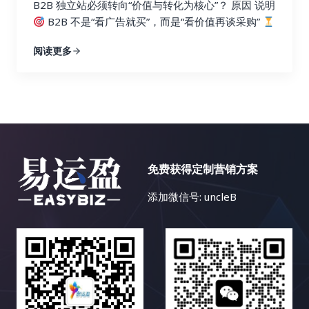
B2B 独立站必须转向“价值与转化为核心”？ 原因 说明
B2B 不是“看广告就买”，而是“看价值再谈采购”
决策周期长 采购通常涉及多个角色：技术、财务、采
阅读更多
购
用户需要信任 仅靠 SEO 流量很难促成转化，需
要知识、案例、体验、内容支撑
流量增长已遇天
花板 AI 搜索压缩点击量，盲目追流量 ROI 下降
转
化才是最终目标 获取一个高质量询盘或 demo 预
约，比 10,000 次无效流量更有意义 从“流量为王”转
向“价值与转化为王”的思维跃迁 旧思维（流量为王）
新思维（价值+转化为王） 追求页面访问量 关注线索
免费获得定制营销方案
质量、转化率 用关键词堆砌内容 用价值内容教育用
户 每篇文章追流量 每篇内容有转化目标（CTA） 重
添加微信号: uncleB
SEO 排名 更重内容体验、信任感、行动引导 只看 GA
流量指标 看 CRM 中线索质量、销售反馈 如何实现这
种转变？具体操作指南如下：
1. 明确内容的“转化
目标”而非“流量目标”…