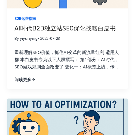
B2B运营指南
AI时代B2B独立站SEO优化战略白皮书
By yiyunying
• 2025-07-23
重新理解SEO价值，抓住AI变革的新流量红利 适用人
群 本白皮书专为以下人群撰写： 第1部分：AI时代，
SEO游戏规则全面改变了 变化一：AI概览上线，传统
SEO流量暴跌 2024年开始，Google正式上线了AI
阅读更多
Overview（AI概览）功能：
举个例子： 排名位
置 过去点击率 现在点击率（AI概览后） 首页第1位
30% 10% 首页第10位 3% 1% 第二页第3位 1% 0.5%
意味着什么？ 即使有几百个关键词排名首页，流量也
会大幅减少！ 变化二：Google“本地推荐”机制强化，
阻断跨境流量 想象你在北京点外卖，美团只推荐10公
里内的商家，广州的餐厅再好也不会出现。 Google
的搜索逻辑，现在跟美团一模一样： 用户在德国搜