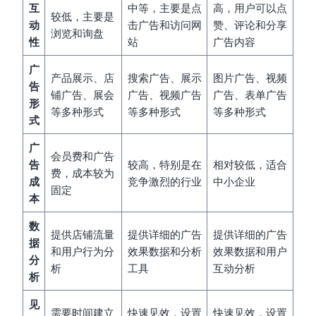
互
中等，主要是点
高，用户可以点
较低，主要是
动
击广告和访问网
赞、评论和分享
浏览和询盘
性
站
广告内容
广
产品展示、店
搜索广告、展示
图片广告、视频
告
铺广告、展会
广告、视频广告
广告、表单广告
形
等多种形式
等多种形式
等多种形式
式
广
会员费和广告
告
较高，特别是在
相对较低，适合
费，成本较为
成
竞争激烈的行业
中小企业
固定
本
数
提供店铺流量
提供详细的广告
提供详细的广告
据
和用户行为分
效果数据和分析
效果数据和用户
分
析
工具
互动分析
析
见
需要时间建立
快速见效，设置
快速见效，设置