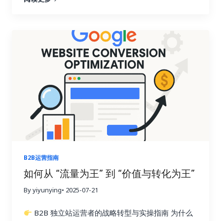
内容中心（Content Hub）： 是围绕某个核心话
题构建的“信息聚合页面”，通常是一个长篇内容或目
录页，链接到多个子话题。
主题集群（Topic
Cluster）： 是围绕某个核心主题，构建一组语义相
关的文章、页面、案例、FAQ 等，并通过内部链接实
现内容网络。
二者的核心理念相同：将内容从“散
点”变为“网络”，更好服务用户搜索意图，也更适合
Google 语义理解和 AI 摘要抽取。 Topic Cluster 架
构模型概览 为什么你需要建立内容中心/主题集群？
优势 说明
提升 SEO 权重 集中内部链接传递权
重，提升核心词排名
符合语义搜索逻辑 更好匹配
用户意图，适配 AI 摘要结构
提高用户粘性 提供
完整知识体系，增加页面浏览深度
建立专家地位
让用户相信你是该领域真正的权威
强化 EEAT 信
B2B运营指南
号 内容完整、结构清晰、引用权威，有助于提升信任
如何从 “流量为王” 到 “价值与转化为王”
度 如何规划内容中心/主题集群（分步骤）…
By yiyunying
• 2025-07-21
B2B 独立站运营者的战略转型与实操指南 为什么