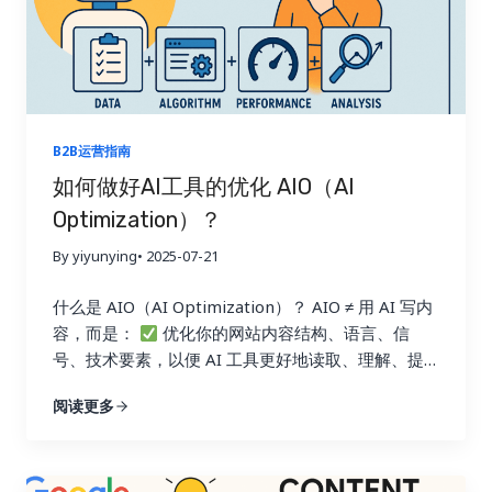
索“custom kraft box” Google优先推荐： 1.使用.de
域名的德国企业网站 2.使用德语内容的网站 3.使用德
国服务器的网站 4.最后才推荐中国的英文网站
结
果是什么？ 变化三：产品关键词失效，B2B流量入口
正在萎缩 很多外贸企业过去靠“产品类关键词”带来流
量与询盘，例如： 但现在： 变化四：传统网站“一个
B2B运营指南
站打全球”模式正失效 过去的逻辑是： 但现在的搜索
如何做好AI工具的优化 AIO（AI
生态更偏向于： 一个德语客户，更愿意信任一个.de
Optimization）？
域名，德语内容的网站而不是一个来自中国的.com网
站翻译版本 SEO难了吗？是的！ 但机会也来了，比以
By yiyunying
• 2025-07-21
前更大！ 规则变了，就意味着新的“流量红利期”开始
了。 以下是一些正在被聪明企业抓住的新机会： 新
什么是 AIO（AI Optimization）？ AIO ≠ 用 AI 写内
机遇一：AI反而让“长尾关键词”变成最大红利池
搜
容，而是：
优化你的网站内容结构、语言、信
索方式变了： 过去 现在 关键词 问题句式 “kraft…
号、技术要素，以便 AI 工具更好地读取、理解、提
取，并愿意引用你的内容作为“答案”。 为什么 AIO 是
阅读更多
内容营销的下一个重点？ 原因 说明
AI 搜索崛起
Google SGE / AI Overview 正在压缩传统蓝链点击
SEO 排名不等于点击 AI 摘要优先展示“答案”，不
是排名第1的链接
AI 摘要需要信源 内容结构清