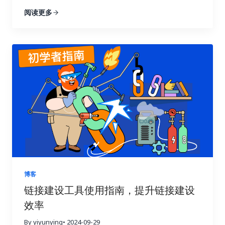
指南将为你详细解读如何通过数据驱动策略，在短短
阅读更多
七天内让你的链接建设效果翻倍，实现网站流量的显
著提升！我们将深入探讨链接建设效果追踪与分析的
每一个环节，帮助你告别盲目尝试，开启数据驱动的
新时代。 一、 深入理解链接建设效果追踪的意义 许
多人在进行链接建设时，往往缺乏明确的目标和方
向，就像在黑暗中摸索前行。他们只知道不断地去获
取链接，却不清楚哪些链接真正有效，哪些链接只是
浪费时间和精力。这种做法不仅效率低，还可能适得
其反，损害网站的搜索引擎优化效果。 链接建设效果
追踪就像一盏明灯，照亮前进的道路，它能帮助你清
晰地了解每一次链接建设活动的实际效果，让你知道
哪些策略有效，哪些策略需要改进。就像驾驶汽车需
要查看仪表盘一样，追踪链接建设效果可以让你随时
掌握网站的“行驶状态”，从而做出更明智的决策。 试
博客
想一下，一个射手如果每次射击后都无法看到箭的落
链接建设工具使用指南，提升链接建设
点，他该如何调整自己的射击姿势和力度呢？链接建
效率
设也是如此，只有不断追踪效果，才能知道哪些策略
命中了目标，哪些策略需要调整。通过追踪链接建设
By yiyunying
• 2024-09-29