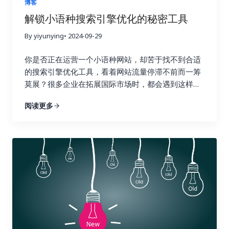
博客
衡利弊，选择最合适的工具。 以下是一些常用的链接
的推荐流量，更能建立起坚实的用户信任，为你的业
解锁小语种搜索引擎优化的秘密工具
建设追踪工具，以及它们的优缺点： 除了以上这些工
务带来持续的增长动力。忽视链接建设，就像建造一
具之外，还有其他一些工具也值得考虑，例如
By yiyunying
• 2024-09-29
座空中楼阁，看似华丽，实则根基不稳，随时可能坍
Majestic SEO、Moz Open Site Explorer 等等。选
塌。试想一下，如果你的网站缺乏来自其他权威网站
你是否正在运营一个小语种网站，却苦于找不到合适
择工具时，不仅要考虑功能和价格，还要考虑易用性
的认可，搜索引擎又该如何判断你的网站的价值和可
的搜索引擎优化工具，看着网站流量停滞不前而一筹
和数据准确性。一个好的工具应该易于上手，操作简
信度呢？ 二、Ahrefs：全能型搜索引擎优化工具，挖
莫展？很多企业在拓展国际市场时，都会遇到这样的
单，并且能够提供准确可靠的数据，为你的决策提供
掘链接宝藏 Ahrefs 就像一位经验丰富的侦探，拥有
困境。你并不孤单，别担心，你并非孤军奋战。在全
依据。 三、 关键指标：哪些数据值得关注？ 在追踪
强大的数据分析能力，可以帮助你深入挖掘竞争对手
阅读更多
球化的浪潮下，越来越多的企业开始将目光投向海外
链接建设效果时，需要关注一些关键指标，这些指标
的链接策略，发现潜在的链接机会，并制定更有效的
市场。这意味着小语种市场蕴藏着巨大的潜力，小语
可以帮助你全面了解链接建设的进展情况。 四、 数
搜索引擎优化策略。它提供了全面的搜索引擎优化数
种搜索引擎优化也随之变得越来越重要。掌握正确的
据分析实战：如何解读数据并优化策略？ 收集数据只
据分析功能，从关键词研究到竞争对手分析，再到网
搜索引擎优化工具，就像找到了一把打开国际市场大
是万里长征的第一步，更重要的是如何解读这些数据
站审核，Ahrefs 都能帮你轻松搞定，让你在搜索引擎
门的金钥匙，能够帮助你的网站在全球范围内获得更
并将它们转化为可操作的洞察力，最终指导我们的行
优化的战场上运筹帷幄，决胜千里。它可以帮助你了
高的曝光率和流量。有效的搜索引擎优化策略可以帮
动，就像一位经验丰富的侦探，需要从蛛丝马迹中找
解你的网站在哪些方面需要改进，以及如何更好地优
助你吸引目标用户，提升品牌知名度，最终带来更高
到破案的关键线索。 首先，你需要对收集到的数据进
化你的网站以获得更高的排名和更多的流量。 1. 竞争
的转化率和收益。 这篇文章将为你揭秘一系列强大且
行整理和分类，就像整理一个杂乱的房间一样，将物
对手分析：知己知彼，百战不殆 使用 Ahrefs 的网站
高效的小语种搜索引擎优化工具。我们会深入探讨每
品分门别类地摆放整齐。例如，你可以将链接按照来
分析功能，只需输入竞争对手的域名，即可全面了解
一种工具的功能和优势，并提供一些实际操作的建
源网站的权威性、链接类型（如文本链接、图片链
他们的反向链接情况。你可以分析他们的链接来源、