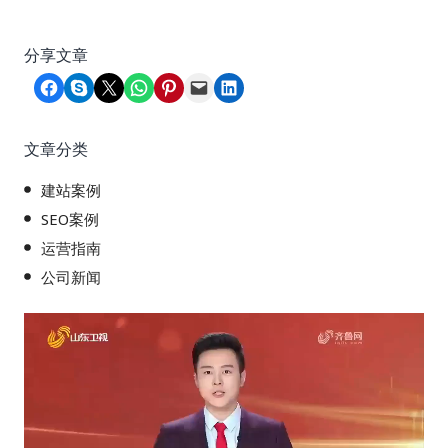
分享文章
Share on Facebook
Share on Skype
Share on X
Share on WhatsApp
Share on Pinterest
Email this Page
Share on LinkedIn
文章分类
建站案例
SEO案例
运营指南
公司新闻