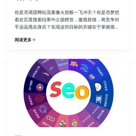
效果，你可以避免无效的努力，将宝贵的资源集中到
真正有效的策略上，从而最大化投资回报率，就像一
你是否渴望网站流量像火箭般一飞冲天？你是否梦想
个精明的投资者，会仔细分析市场行情，选择最具潜
着在百度搜索结果中占据榜首，傲视群雄，将竞争对
力的投资项目。 更重要的是，追踪链接建设效果可以
手远远甩在身后？实现这些目标的关键在于掌握搜索
帮助你深入了解用户的行为模式。你可以了解用户通
引擎优化的精髓，而链接建设正是其中最为重要的环
阅读更多
过哪些链接访问你的网站，他们在你的网站上停留了
节！不要再浪费宝贵的时间和精力在低效的搜索引擎
多久，浏览了哪些页面，点击了哪些按钮，甚至完成
优化策略上！这篇终极指南将为你揭开链接建设的秘
了哪些转化行为。这些数据就像一座宝藏，蕴藏着巨
密，手把手教你如何利用 Ahrefs、Semrush 和
大的商业价值。通过分析这些数据，你可以更好地理
Buzzsumo 这三大神器，轻松提升链接建设效率，让
解用户的需求和痛点，优化网站内容和用户体验，最
你的网站在竞争激烈的线上世界中脱颖而出，成为行
终提高转化率，实现业务的持续增长。这不仅仅是简
业领军者！ 一、链接建设的重要性：为什么它如此重
单的流量获取，而是将流量转化为实际的商业价值，
要？ 在搜索引擎优化这个复杂而精妙的领域中，链接
最终实现盈利。 二、 如何选择合适的链接建设追踪
就好比一张张珍贵的选票，每一张都代表着对你网站
工具？ 市面上有很多链接建设追踪工具，它们的功能
权威性和可信度的认可。高质量的链接越多，搜索引
和价格各不相同。选择合适的工具至关重要，就像一
擎就越信任你的网站，你的排名自然也就越高。这就
个工匠需要选择合适的工具才能更好地完成工作一
好比现实生活中的社交圈，朋友越多，人脉越广，你
样。在选择工具之前，你需要明确自己的需求和预
的影响力也就越大。链接建设不仅仅关乎排名，更关
算。有些工具功能强大，但价格昂贵；有些工具功能
乎你的在线业务的整体成功与长远发展。一个强大的
简单，但价格亲民。你需要根据自己的实际情况，权
链接配置文件不仅可以带来更高的品牌知名度和更多