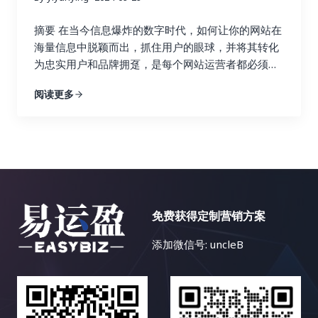
牙语、德语、法语、意大利语、葡萄牙语、俄语、日
以帮助你实时监控网站的“健康状况”。 通过深入的数
Ahrefs 的关键词研究功能可以帮助你找到与你的行业
语、韩语、阿拉伯语等等，每一个语种都有其独特的
据分析，你可以发现哪些链接建设策略真正有效，哪
摘要 在当今信息爆炸的数字时代，如何让你的网站在
相关的关键词，并分析这些关键词的搜索量、竞争程
语法和文化背景。这使得搜索引擎优化策略的制定更
些策略只是徒劳无功。例如，你可能会发现，来自行
海量信息中脱颖而出，抓住用户的眼球，并将其转化
度以及排名情况。通过关键词研究，你可以找到潜在
加复杂，我们需要针对不同的语言和文化制定不同的
业权威博客的链接带来了大量的目标流量和转化，而
为忠实用户和品牌拥趸，是每个网站运营者都必须认
的链接建设目标，例如与你行业相关的博客、论坛和
策略。 首先，语言障碍是显而易见的。不懂小语种，
来自低质量论坛的链接则几乎没有效果，甚至可能损
真思考的战略性问题。内容多样化策略，正是解决这
新闻网站。你还可以使用 Ahrefs 来分析哪些关键词
阅读更多
就很难理解目标市场的用户需求、搜索习惯和文化背
害网站的声誉。 基于这些发现，你可以及时调整你的
一难题的关键所在。本文将深入探讨内容多样化策略
为你的竞争对手带来了最多的流量，并以此为参考，
景，更难以进行有效的关键词研究和内容创作。你可
链接建设策略，将更多的资源和精力投入到有效的策
的核心理念，并详细阐述如何利用博客文章、案例研
优化你的关键词策略，从而获得更多的搜索流量。找
能需要借助翻译工具或者专业的翻译人员，这无疑会
略上，就像一个精明的投资者，会将资金投入到最有
究、视频、信息图表、互动内容等多种内容形式，构
到合适的关键词是链接建设的关键，因为它可以帮助
增加成本和时间。 其次，市场差异也是一个重要的挑
潜力的项目中。 数据分析不是一次性的工作，而是一
建一个内容丰富、形式多样、引人入胜的网站内容生
你找到相关的链接机会，并创建更有针对性的内容，
战。不同国家和地区的文化、消费习惯、法律法规等
个持续迭代的过程。你需要定期监控数据，并根据数
态，最终实现网站流量的持续增长、用户参与度的显
吸引目标受众的关注，并最终获得链接。 3. 内容探
都存在差异，需要针对不同的市场制定不同的搜索引
据变化动态调整策略。 这就像一个经验丰富的船长，
著提升以及商业目标的全面达成。 一、告别内容同质
索：打造爆款内容，吸引高质量链接 Ahrefs 的内容
擎优化策略。例如，在某些国家，某些特定产品或服
需要根据风向和水流的变化不断调整航线，才能最终
化：为何内容多样化至关重要？ 想象一下，如果一个
探索功能可以帮助你找到在社交媒体上表现优异的内
务的推广可能会受到限制，你需要了解目标市场的相
免费获得定制营销方案
安全抵达目的地。 市场环境和用户行为都在不断变
花园里只种植着单一品种的花卉，即使再娇艳欲滴，
容。你可以分析这些内容的主题、格式、推广策略等
关法律法规。 再次，竞争激烈也是一个不容忽视的问
化，只有持续地分析数据，才能保持链接建设策略的
也会让人感到单调乏味。同样的道理，如果一个网站
等，从中学习如何创作更具吸引力的内容，从而吸引
添加微信号: uncleB
题。一些热门的小语种市场竞争非常激烈，需要付出
有效性。 五、 案例分析：小红书如何玩转链接建
只提供单一的内容形式，即使文字再优美，设计再精
更多的链接。通过分析热门内容，你可以了解目标受
更多的努力才能获得好的排名。你需要投入更多的时
设？ 小红书作为一个以用户生成内容（UGC）为主的
美，用户也会感到枯燥乏味，最终导致网站流量的流
众感兴趣的话题，并创作更有可能获得链接和分享的
间和资源，进行更深入的关键词研究和内容优化。 最
社交电商平台，其链接建设策略非常值得学习和借
失和用户参与度的下降。 互联网用户是一个极其庞大
内容，从而提升你的内容营销效果。高质量的内容是
后，资源匮乏也是小语种搜索引擎优化面临的一个难
鉴。 小红书的成功并非偶然，而是精心策划和运营的
且异质性极高的群体，不同的用户拥有不同的背景、
吸引链接的关键，因为它可以为用户提供价值，并鼓
题。相比于英语等主流语言，小语种搜索引擎优化的