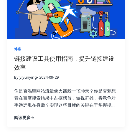
浪费时间和精力。这种做法不仅效率低，还可能适得
其反，损害网站的搜索引擎优化效果。 链接建设效果
追踪就像一盏明灯，照亮前进的道路，它能帮助你清
晰地了解每一次链接建设活动的实际效果，让你知道
哪些策略有效，哪些策略需要改进。就像驾驶汽车需
要查看仪表盘一样，追踪链接建设效果可以让你随时
掌握网站的“行驶状态”，从而做出更明智的决策。 试
博客
想一下，一个射手如果每次射击后都无法看到箭的落
链接建设工具使用指南，提升链接建设
点，他该如何调整自己的射击姿势和力度呢？链接建
效率
设也是如此，只有不断追踪效果，才能知道哪些策略
命中了目标，哪些策略需要调整。通过追踪链接建设
By yiyunying
• 2024-09-29
效果，你可以避免无效的努力，将宝贵的资源集中到
真正有效的策略上，从而最大化投资回报率，就像一
你是否渴望网站流量像火箭般一飞冲天？你是否梦想
个精明的投资者，会仔细分析市场行情，选择最具潜
着在百度搜索结果中占据榜首，傲视群雄，将竞争对
力的投资项目。 更重要的是，追踪链接建设效果可以
手远远甩在身后？实现这些目标的关键在于掌握搜索
帮助你深入了解用户的行为模式。你可以了解用户通
引擎优化的精髓，而链接建设正是其中最为重要的环
阅读更多
过哪些链接访问你的网站，他们在你的网站上停留了
节！不要再浪费宝贵的时间和精力在低效的搜索引擎
多久，浏览了哪些页面，点击了哪些按钮，甚至完成
优化策略上！这篇终极指南将为你揭开链接建设的秘