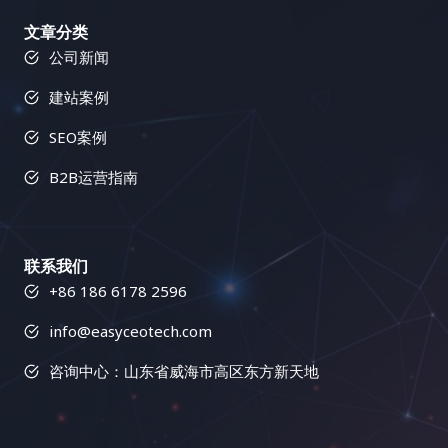
这些实践可以帮助你最大化搜索引擎优化的效果，并
凭借多年的行业经验和专业的团队，易运盈致力于帮
是了解用户的基本人口统计学信息，更要深入挖掘他
要。了解竞争对手的链接配置文件可以帮助你识别链
获得长期稳定的排名提升。 四、小语种搜索引擎优化
文章分类
助客户提升网站在搜索引擎中的排名，增加有机流
们的兴趣爱好、痛点需求、内容偏好、信息获取渠
接建设机会，并制定更有效的策略，从而在竞争中占
工具对比：选择最适合你的武器 工具类型 功能 适用
公司新闻
量，推动业务增长。我们的使命是通过科学的SEO策
道、行为习惯、心理动机、价值观等，构建完整而精
据优势，并避免一些常见的错误。 2. 链接建设工具：
场景 关键词研究工具 关键词挖掘、竞争分析、搜索
略和数据驱动的方法，助力客户在数字化竞争中取得
准的用户画像，为内容创作提供方向。可以使用用户
简化流程，提高效率 Semrush 的链接建设工具可以
建站案例
量分析 寻找目标关键词，分析关键词竞争程度 网站
领先优势。 模块三：链接建设：网站权重的助推器(8
调研、数据分析、用户访谈、竞品分析等方法进行用
帮助你自动化链接建设流程，例如寻找潜在的链接合
分析工具 流量统计、用户行为分析、页面访问量分析
节详细教程) 更多模块
户洞察。 2. 精准制定内容策略 基于对目标用户的深
作伙伴、发送外联邮件、跟踪链接建设进度等等。这
SEO案例
了解网站运营状况，找出问题所在 竞争对手分析工具
刻理解和网站的整体战略目标，制定一个清晰、具
个工具可以大大提高你的链接建设效率，节省你的时
竞争对手网站分析、关键词排名分析、反向链接分析
B2B运营指南
体、可执行的内容策略，包括内容主题、内容形式、
间和精力，让你可以专注于更重要的搜索引擎优化工
了解竞争对手的策略，制定竞争策略 翻译工具 文本
发布频率、推广渠道、预算分配、团队协作、绩效评
作。它还可以帮助你管理你的外联活动，并跟踪你的
翻译、网站翻译、文档翻译 克服语言障碍，进行网站
估等。内容策略需要与网站的整体营销策略相一致，
链接建设成果，让你对链接建设的效果一目了然，并
本地化 内容优化工具 语法检查、拼写检查、可读性
并根据市场变化和用户反馈进行动态调整。 3. 高质量
根据数据进行优化调整。使用 Semrush 的链接建设
联系我们
分析 提升网站内容质量，优化用户体验 这个表格列
内容创作 内容为王，优质的内容是吸引用户的基石。
工具可以简化链接建设流程，并提高你的效率，让你
+86 186 6178 2596
举了一些常用的搜索引擎优化工具类型及其功能和适
确保内容的原创性、专业性、实用性、趣味性、可读
事半功倍，更快地获得结果。 四、Buzzsumo：内容
用场景。选择合适的工具可以帮助你更高效地进行小
性、 shareability 和 SEO 友好性，避免内容的同质
营销利器，打造病毒式传播 Buzzsumo 就像一位社交
info@easyceotech.com
语种搜索引擎优化。不同的工具有不同的优缺点，你
化和低质量。可以邀请行业专家、KOL、用户等参与
媒体专家，可以帮助你找到热门话题、影响力人物以
需要根据自己的需求和预算进行选择。 五、开启你的
内容创作，提升内容的权威性和影响力。 4. 多渠道内
咨询中心：山东省威海市高区东方新天地
及病毒式传播的内容，从而提升你的内容营销效果。
小语种搜索引擎优化之旅：从今天开始，走向世界 小
容推广 将创作好的内容通过多种渠道进行推广，例如
它可以帮助你了解哪些内容在你的行业中表现最佳，
语种搜索引擎优化虽然充满挑战，但也充满了机遇。
社交媒体平台、搜索引擎优化、邮件营销、KOL 合
并为你提供内容创作灵感，让你在内容营销的战场上
选择合适的工具，掌握正确的策略，你的网站就能在
作、付费广告、PR传播、社群运营、线下活动、内容
无往不利，打造爆款内容，吸引大量的流量和关注，