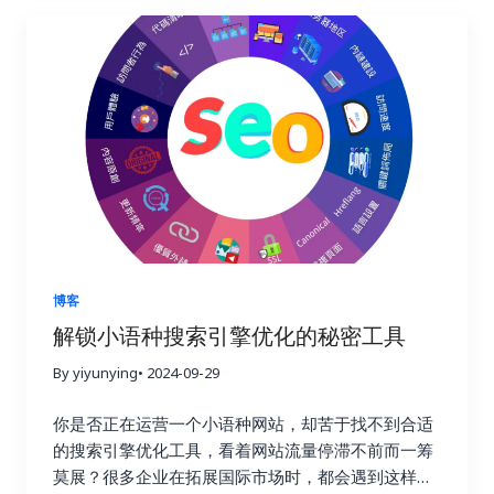
了哪些转化行为。这些数据就像一座宝藏，蕴藏着巨
密，手把手教你如何利用 Ahrefs、Semrush 和
大的商业价值。通过分析这些数据，你可以更好地理
Buzzsumo 这三大神器，轻松提升链接建设效率，让
解用户的需求和痛点，优化网站内容和用户体验，最
你的网站在竞争激烈的线上世界中脱颖而出，成为行
终提高转化率，实现业务的持续增长。这不仅仅是简
业领军者！ 一、链接建设的重要性：为什么它如此重
单的流量获取，而是将流量转化为实际的商业价值，
要？ 在搜索引擎优化这个复杂而精妙的领域中，链接
最终实现盈利。 二、 如何选择合适的链接建设追踪
就好比一张张珍贵的选票，每一张都代表着对你网站
工具？ 市面上有很多链接建设追踪工具，它们的功能
权威性和可信度的认可。高质量的链接越多，搜索引
和价格各不相同。选择合适的工具至关重要，就像一
擎就越信任你的网站，你的排名自然也就越高。这就
个工匠需要选择合适的工具才能更好地完成工作一
好比现实生活中的社交圈，朋友越多，人脉越广，你
样。在选择工具之前，你需要明确自己的需求和预
的影响力也就越大。链接建设不仅仅关乎排名，更关
算。有些工具功能强大，但价格昂贵；有些工具功能
乎你的在线业务的整体成功与长远发展。一个强大的
简单，但价格亲民。你需要根据自己的实际情况，权
链接配置文件不仅可以带来更高的品牌知名度和更多
博客
衡利弊，选择最合适的工具。 以下是一些常用的链接
的推荐流量，更能建立起坚实的用户信任，为你的业
解锁小语种搜索引擎优化的秘密工具
建设追踪工具，以及它们的优缺点： 除了以上这些工
务带来持续的增长动力。忽视链接建设，就像建造一
具之外，还有其他一些工具也值得考虑，例如
By yiyunying
• 2024-09-29
座空中楼阁，看似华丽，实则根基不稳，随时可能坍
Majestic SEO、Moz Open Site Explorer 等等。选
塌。试想一下，如果你的网站缺乏来自其他权威网站
你是否正在运营一个小语种网站，却苦于找不到合适
择工具时，不仅要考虑功能和价格，还要考虑易用性
的认可，搜索引擎又该如何判断你的网站的价值和可
的搜索引擎优化工具，看着网站流量停滞不前而一筹
和数据准确性。一个好的工具应该易于上手，操作简
信度呢？ 二、Ahrefs：全能型搜索引擎优化工具，挖
莫展？很多企业在拓展国际市场时，都会遇到这样的
单，并且能够提供准确可靠的数据，为你的决策提供
掘链接宝藏 Ahrefs 就像一位经验丰富的侦探，拥有