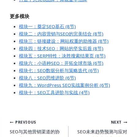
更多模块
模块一：奠定SEO基石 (8节)
模块二：内容营销与SEO的完美结合 (8节)
模块三：链接建设：网站权重的助推器 (8节)
模块四：技术SEO：网站的坚实后盾 (8节)
模块五：SERP特性：决胜搜索结果页 (8节)
模块六：小语种SEO：开拓全球市场 (6节)
模块七：SEO数据分析与策略迭代 (6节)
模块八：SEO思维进阶 (6节)
模块九：WordPress SEO实战案例分析 (6节)
模块十：SEO工具进阶与实战 (4节)
Post
PREVIOUS
NEXT
Navigation
SEO与其他营销渠道的协
SEO未来趋势预测与应对