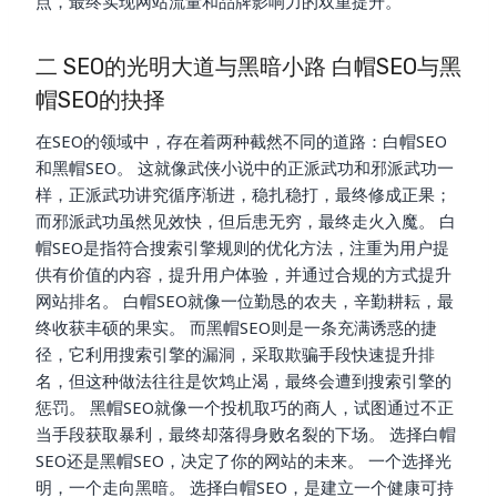
点，最终实现网站流量和品牌影响力的双重提升。
二 SEO的光明大道与黑暗小路 白帽SEO与黑
帽SEO的抉择
在SEO的领域中，存在着两种截然不同的道路：白帽SEO
和黑帽SEO。 这就像武侠小说中的正派武功和邪派武功一
样，正派武功讲究循序渐进，稳扎稳打，最终修成正果；
而邪派武功虽然见效快，但后患无穷，最终走火入魔。 白
帽SEO是指符合搜索引擎规则的优化方法，注重为用户提
供有价值的内容，提升用户体验，并通过合规的方式提升
网站排名。 白帽SEO就像一位勤恳的农夫，辛勤耕耘，最
终收获丰硕的果实。 而黑帽SEO则是一条充满诱惑的捷
径，它利用搜索引擎的漏洞，采取欺骗手段快速提升排
名，但这种做法往往是饮鸩止渴，最终会遭到搜索引擎的
惩罚。 黑帽SEO就像一个投机取巧的商人，试图通过不正
当手段获取暴利，最终却落得身败名裂的下场。 选择白帽
SEO还是黑帽SEO，决定了你的网站的未来。 一个选择光
明，一个走向黑暗。 选择白帽SEO，是建立一个健康可持