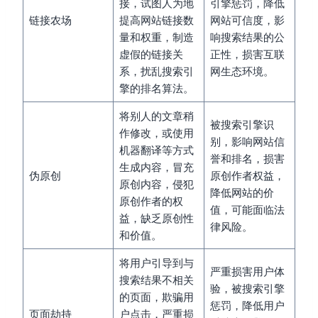
接，试图人为地
引擎惩罚，降低
链接农场
提高网站链接数
网站可信度，影
量和权重，制造
响搜索结果的公
虚假的链接关
正性，损害互联
系，扰乱搜索引
网生态环境。
擎的排名算法。
将别人的文章稍
被搜索引擎识
作修改，或使用
别，影响网站信
机器翻译等方式
誉和排名，损害
生成内容，冒充
伪原创
原创作者权益，
原创内容，侵犯
降低网站的价
原创作者的权
值，可能面临法
益，缺乏原创性
律风险。
和价值。
将用户引导到与
严重损害用户体
搜索结果不相关
验，被搜索引擎
的页面，欺骗用
惩罚，降低用户
页面劫持
户点击，严重损