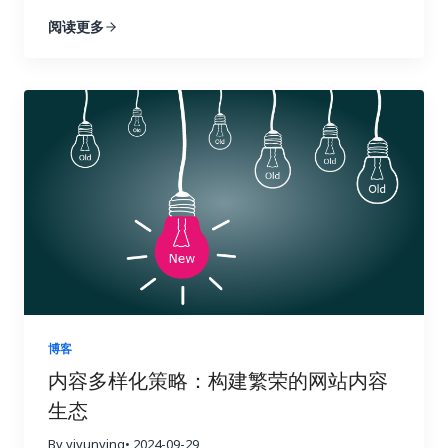
困境。你并不孤单，别担心，你并非孤军奋战。在全
依据。 三、 关键指标：哪些数据值得关注？ 在追踪
强大的数据分析能力，可以帮助你深入挖掘竞争对手
阅读更多
球化的浪潮下，越来越多的企业开始将目光投向海外
链接建设效果时，需要关注一些关键指标，这些指标
的链接策略，发现潜在的链接机会，并制定更有效的
市场。这意味着小语种市场蕴藏着巨大的潜力，小语
可以帮助你全面了解链接建设的进展情况。 四、 数
搜索引擎优化策略。它提供了全面的搜索引擎优化数
种搜索引擎优化也随之变得越来越重要。掌握正确的
据分析实战：如何解读数据并优化策略？ 收集数据只
据分析功能，从关键词研究到竞争对手分析，再到网
搜索引擎优化工具，就像找到了一把打开国际市场大
是万里长征的第一步，更重要的是如何解读这些数据
站审核，Ahrefs 都能帮你轻松搞定，让你在搜索引擎
门的金钥匙，能够帮助你的网站在全球范围内获得更
并将它们转化为可操作的洞察力，最终指导我们的行
优化的战场上运筹帷幄，决胜千里。它可以帮助你了
高的曝光率和流量。有效的搜索引擎优化策略可以帮
动，就像一位经验丰富的侦探，需要从蛛丝马迹中找
解你的网站在哪些方面需要改进，以及如何更好地优
助你吸引目标用户，提升品牌知名度，最终带来更高
到破案的关键线索。 首先，你需要对收集到的数据进
化你的网站以获得更高的排名和更多的流量。 1. 竞争
的转化率和收益。 这篇文章将为你揭秘一系列强大且
行整理和分类，就像整理一个杂乱的房间一样，将物
对手分析：知己知彼，百战不殆 使用 Ahrefs 的网站
高效的小语种搜索引擎优化工具。我们会深入探讨每
品分门别类地摆放整齐。例如，你可以将链接按照来
分析功能，只需输入竞争对手的域名，即可全面了解
一种工具的功能和优势，并提供一些实际操作的建
源网站的权威性、链接类型（如文本链接、图片链
他们的反向链接情况。你可以分析他们的链接来源、
议，帮助你克服语言障碍，精准定位目标用户，让你
接、目录链接等）、锚文本的相关性等进行分类。 清
链接类型、锚文本等等，从中学习他们的成功经验，
的网站在国际竞争中脱颖而出，最终实现业务的蓬勃
晰的分类有助于你更好地理解数据的结构，为后续的
并找到可以借鉴的链接建设策略。更重要的是，你可
发展。做好准备，一起开启小语种搜索引擎优化的奇
分析打下坚实的基础。 接下来，你需要分析不同类型
以识别竞争对手获得链接的网站，并尝试从相同的网
妙旅程！ 一、小语种搜索引擎优化的挑战与机遇：扬
的链接对网站关键指标的影响，例如，来自高权重、
站获取链接。这是一种非常有效的链接建设策略，可
博客
帆出海，乘风破浪 在进军国际市场时，小语种搜索引
高相关性网站的链接是否带来了更多的推荐流量？包
以让你事半功倍，快速提升你的网站排名。通过深入
内容多样化策略：构建繁荣的网站内容
擎优化无疑是一块难啃的骨头。它不像英语搜索引擎
含目标关键词的锚文本是否提升了网站在搜索引擎结
分析竞争对手的链接，你可以了解他们的优势和劣
生态
优化那样有丰富的资源和工具。与主流语言英语相
果页面中的排名？来自社交媒体平台的链接是否带来
势，并制定更具针对性的链接建设策略，从而在竞争
比，小语种搜索引擎优化面临着诸多挑战，例如西班
了更高的用户参与度？ 这些指标就像一个仪表盘，可
中占据优势。 2. 关键词研究：精准定位，事半功倍
By yiyunying
• 2024-09-29