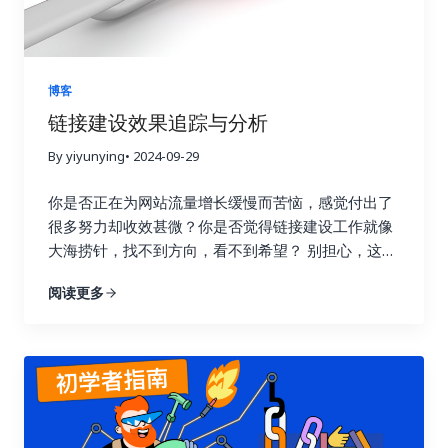
博客
链接建设效果追踪与分析
By yiyunying
• 2024-09-29
你是否正在为网站流量增长缓慢而苦恼，感觉付出了
很多努力却收效甚微？你是否觉得链接建设工作就像
大海捞针，找不到方向，看不到希望？ 别担心，这篇
指南将为你详细解读如何通过数据驱动策略，在短短
阅读更多
七天内让你的链接建设效果翻倍，实现网站流量的显
著提升！我们将深入探讨链接建设效果追踪与分析的
每一个环节，帮助你告别盲目尝试，开启数据驱动的
新时代。 一、 深入理解链接建设效果追踪的意义 许
多人在进行链接建设时，往往缺乏明确的目标和方
向，就像在黑暗中摸索前行。他们只知道不断地去获
取链接，却不清楚哪些链接真正有效，哪些链接只是