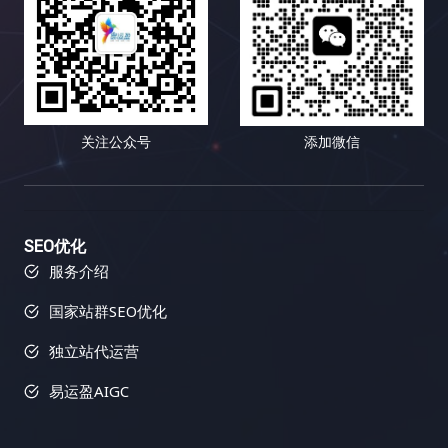
结果。 让我们深入剖析小红书是如何玩转链接建设
兴趣、需求、学习风格、认知模式和行为习惯。有些
励其他网站链接到你的网站，从而提升你的网站权威
学习资源和工具相对匮乏。找到合适的工具和资源需
的： 小红书的成功案例表明，高质量的内容和活跃的
人喜欢深入阅读长篇的专业文章，有些人则更倾向于
性和排名。好的内容也更容易在社交媒体上被分享，
要花费更多的时间和精力。你可能需要尝试不同的工
社区是链接建设的基石。 通过创造有价值的内容，吸
观看短小精悍的视频教程；有些人对数据和图表情有
从而带来更多的曝光率和流量。 三、Semrush：多功
具，并进行比较和筛选。 然而，挑战与机遇并存。随
引用户参与，并引导用户分享和转载，可以获得大量
独钟，有些人则更容易被生动的故事和案例所打动；
能搜索引擎优化工具，助力链接建设 Semrush 就像
着全球化的深入发展，小语种市场蕴藏着巨大的潜
的、高质量的外部链接，并提升网站的流量、知名度
有些人喜欢积极参与互动，分享自己的观点和经验，
一位多才多艺的助手，可以帮助你进行关键词研究、
力。这是一个尚未完全开发的蓝海市场。掌握小语种
和最终的转化率。 六、 常见误区：你需要避免哪些
有些人则更倾向于被动地接收信息，默默地汲取知
竞争对手分析、网站审核等等，全方位提升你的搜索
关注公众号
添加微信
搜索引擎优化技巧，就能抢占先机，在蓝海市场中获
坑？ 在进行链接建设的道路上，充满了各种陷阱和误
识。内容多样化策略正是为了满足这些不同用户的个
引擎优化效果。它不仅可以帮助你分析竞争对手，还
得丰厚的回报。想想看，如果你的网站能够在竞争相
区。 避免这些误区可以帮助你少走弯路，提高效率，
性化需求，提供更具针对性、更 engaging、更富有
可以帮助你跟踪你的搜索引擎优化进度，并提供可操
对较小的市场中获得领先地位，那将带来多么巨大的
并最终取得成功。 七、 总结：数据驱动，持续优
吸引力的内容体验，从而提升用户粘性，将偶然的访
作的改进建议，让你在搜索引擎优化的道路上少走弯
商机！你将有机会接触到更广泛的用户群体，并获得
化！ 链接建设不是一蹴而就的项目，而是一个长期而
客转化为忠实的粉丝，最终实现网站流量的持续增
路，快速提升网站排名。它可以帮助你识别你的网站
更高的市场份额。 二、小语种搜索引擎优化工具箱：
复杂的过程，需要不断地学习、实践和优化。 数据驱
长、品牌影响力的提升以及商业目标的全面达成。
存在的问题，并提供解决方案，让你可以更好地优化
SEO优化
武装你的网站，征服全球 想要在小语种搜索引擎优化
动是链接建设成功的关键。 通过追踪和分析数据，你
二、内容多样化策略的武器库：如何让你的网站“百花
你的网站，并获得更好的搜索引擎排名和更多的流
服务介绍
的战场上取得胜利，你需要一套强大的工具来武装你
可以了解哪些策略有效，哪些策略无效，并不断调整
齐放”？ 内容多样化策略的核心在于，根据目标用户
量。 1. 反向链接分析：洞察竞争对手，发现链接机会
国家站群SEO优化
的网站。以下是一些经过实战检验的利器，它们涵盖
策略，最终实现网站流量的持续增长，并最终实现你
的精准画像和网站的整体战略定位，选择最合适的内
Semrush 的反向链接分析功能可以帮助你分析竞争对
了关键词研究、网站分析、竞争对手分析、翻译和内
的商业目标。 记住，链接建设是一个马拉松，而不是
容形式，并将这些不同的内容形式有机地结合在一
手的反向链接情况，包括链接数量、链接质量、链接
独立站代运营
容优化等多个方面。它们能够帮助你提升网站排名，
短跑，需要坚持不懈的努力和持续的优化。 只有不断
起，构建一个完整、和谐、充满活力的内容生态系
来源等等。通过分析竞争对手的链接策略，你可以找
吸引更多目标用户。 三、小语种搜索引擎优化的最佳
学习，不断改进，才能在激烈的竞争中脱颖而出。 易
统。以下是一些常用的内容形式及其应用场景： 三、
到潜在的链接建设目标，并制定更有效的链接建设策
易运盈AIGC
实践：精耕细作，成就卓越 除了使用合适的工具外，
运盈（Yiyunying）是一家专业的数字营销机构，专
内容多样化策略的实施蓝图：如何打造一个内容丰富
略。Semrush 还可以帮助你识别有毒链接，这些链接
你还需要掌握一些小语种搜索引擎优化的最佳实践。
注于为企业提供全面的搜索引擎优化（SEO）服务。
的网站？ 步骤 详细说明 1. 深入洞察目标用户 不仅仅
可能会损害你的网站排名，及时清理这些链接至关重