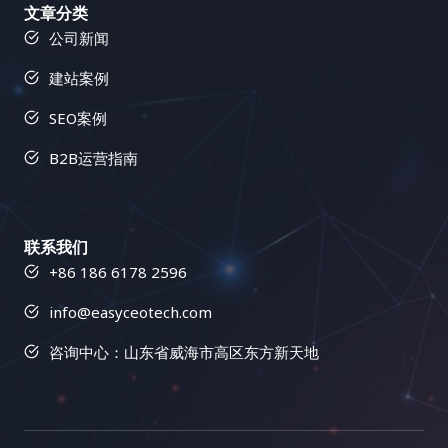
获得长期稳定的排名提升。 四、小语种搜索引擎优化
文章分类
助客户提升网站在搜索引擎中的排名，增加有机流
们的兴趣爱好、痛点需求、内容偏好、信息获取渠
接建设机会，并制定更有效的策略，从而在竞争中占
工具对比：选择最适合你的武器 工具类型 功能 适用
公司新闻
量，推动业务增长。我们的使命是通过科学的SEO策
道、行为习惯、心理动机、价值观等，构建完整而精
据优势，并避免一些常见的错误。 2. 链接建设工具：
场景 关键词研究工具 关键词挖掘、竞争分析、搜索
略和数据驱动的方法，助力客户在数字化竞争中取得
准的用户画像，为内容创作提供方向。可以使用用户
简化流程，提高效率 Semrush 的链接建设工具可以
建站案例
量分析 寻找目标关键词，分析关键词竞争程度 网站
领先优势。 模块三：链接建设：网站权重的助推器(8
调研、数据分析、用户访谈、竞品分析等方法进行用
帮助你自动化链接建设流程，例如寻找潜在的链接合
分析工具 流量统计、用户行为分析、页面访问量分析
节详细教程) 更多模块
户洞察。 2. 精准制定内容策略 基于对目标用户的深
作伙伴、发送外联邮件、跟踪链接建设进度等等。这
SEO案例
了解网站运营状况，找出问题所在 竞争对手分析工具
刻理解和网站的整体战略目标，制定一个清晰、具
个工具可以大大提高你的链接建设效率，节省你的时
竞争对手网站分析、关键词排名分析、反向链接分析
B2B运营指南
体、可执行的内容策略，包括内容主题、内容形式、
间和精力，让你可以专注于更重要的搜索引擎优化工
了解竞争对手的策略，制定竞争策略 翻译工具 文本
发布频率、推广渠道、预算分配、团队协作、绩效评
作。它还可以帮助你管理你的外联活动，并跟踪你的
翻译、网站翻译、文档翻译 克服语言障碍，进行网站
估等。内容策略需要与网站的整体营销策略相一致，
链接建设成果，让你对链接建设的效果一目了然，并
本地化 内容优化工具 语法检查、拼写检查、可读性
并根据市场变化和用户反馈进行动态调整。 3. 高质量
根据数据进行优化调整。使用 Semrush 的链接建设
联系我们
分析 提升网站内容质量，优化用户体验 这个表格列
内容创作 内容为王，优质的内容是吸引用户的基石。
工具可以简化链接建设流程，并提高你的效率，让你
+86 186 6178 2596
举了一些常用的搜索引擎优化工具类型及其功能和适
确保内容的原创性、专业性、实用性、趣味性、可读
事半功倍，更快地获得结果。 四、Buzzsumo：内容
用场景。选择合适的工具可以帮助你更高效地进行小
性、 shareability 和 SEO 友好性，避免内容的同质
营销利器，打造病毒式传播 Buzzsumo 就像一位社交
info@easyceotech.com
语种搜索引擎优化。不同的工具有不同的优缺点，你
化和低质量。可以邀请行业专家、KOL、用户等参与
媒体专家，可以帮助你找到热门话题、影响力人物以
需要根据自己的需求和预算进行选择。 五、开启你的
内容创作，提升内容的权威性和影响力。 4. 多渠道内
咨询中心：山东省威海市高区东方新天地
及病毒式传播的内容，从而提升你的内容营销效果。
小语种搜索引擎优化之旅：从今天开始，走向世界 小
容推广 将创作好的内容通过多种渠道进行推广，例如
它可以帮助你了解哪些内容在你的行业中表现最佳，
语种搜索引擎优化虽然充满挑战，但也充满了机遇。
社交媒体平台、搜索引擎优化、邮件营销、KOL 合
并为你提供内容创作灵感，让你在内容营销的战场上
选择合适的工具，掌握正确的策略，你的网站就能在
作、付费广告、PR传播、社群运营、线下活动、内容
无往不利，打造爆款内容，吸引大量的流量和关注，
全球市场中大放异彩。 六、结语：小语种搜索引擎优
合作、跨平台推广等，最大化内容的曝光度和影响