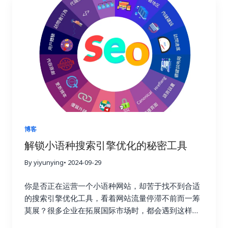
大的商业价值。通过分析这些数据，你可以更好地理
Buzzsumo 这三大神器，轻松提升链接建设效率，让
解用户的需求和痛点，优化网站内容和用户体验，最
你的网站在竞争激烈的线上世界中脱颖而出，成为行
终提高转化率，实现业务的持续增长。这不仅仅是简
业领军者！ 一、链接建设的重要性：为什么它如此重
单的流量获取，而是将流量转化为实际的商业价值，
要？ 在搜索引擎优化这个复杂而精妙的领域中，链接
最终实现盈利。 二、 如何选择合适的链接建设追踪
就好比一张张珍贵的选票，每一张都代表着对你网站
工具？ 市面上有很多链接建设追踪工具，它们的功能
权威性和可信度的认可。高质量的链接越多，搜索引
和价格各不相同。选择合适的工具至关重要，就像一
擎就越信任你的网站，你的排名自然也就越高。这就
个工匠需要选择合适的工具才能更好地完成工作一
好比现实生活中的社交圈，朋友越多，人脉越广，你
样。在选择工具之前，你需要明确自己的需求和预
的影响力也就越大。链接建设不仅仅关乎排名，更关
算。有些工具功能强大，但价格昂贵；有些工具功能
乎你的在线业务的整体成功与长远发展。一个强大的
简单，但价格亲民。你需要根据自己的实际情况，权
链接配置文件不仅可以带来更高的品牌知名度和更多
博客
衡利弊，选择最合适的工具。 以下是一些常用的链接
的推荐流量，更能建立起坚实的用户信任，为你的业
解锁小语种搜索引擎优化的秘密工具
建设追踪工具，以及它们的优缺点： 除了以上这些工
务带来持续的增长动力。忽视链接建设，就像建造一
具之外，还有其他一些工具也值得考虑，例如
By yiyunying
• 2024-09-29
座空中楼阁，看似华丽，实则根基不稳，随时可能坍
Majestic SEO、Moz Open Site Explorer 等等。选
塌。试想一下，如果你的网站缺乏来自其他权威网站
你是否正在运营一个小语种网站，却苦于找不到合适
择工具时，不仅要考虑功能和价格，还要考虑易用性
的认可，搜索引擎又该如何判断你的网站的价值和可
的搜索引擎优化工具，看着网站流量停滞不前而一筹
和数据准确性。一个好的工具应该易于上手，操作简
信度呢？ 二、Ahrefs：全能型搜索引擎优化工具，挖
莫展？很多企业在拓展国际市场时，都会遇到这样的
单，并且能够提供准确可靠的数据，为你的决策提供
掘链接宝藏 Ahrefs 就像一位经验丰富的侦探，拥有
困境。你并不孤单，别担心，你并非孤军奋战。在全
依据。 三、 关键指标：哪些数据值得关注？ 在追踪
强大的数据分析能力，可以帮助你深入挖掘竞争对手