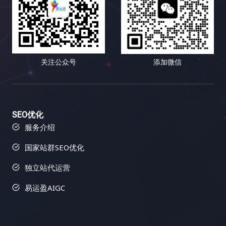
学习资源和工具相对匮乏。找到合适的工具和资源需
的： 小红书的成功案例表明，高质量的内容和活跃的
人喜欢深入阅读长篇的专业文章，有些人则更倾向于
性和排名。好的内容也更容易在社交媒体上被分享，
要花费更多的时间和精力。你可能需要尝试不同的工
社区是链接建设的基石。 通过创造有价值的内容，吸
观看短小精悍的视频教程；有些人对数据和图表情有
从而带来更多的曝光率和流量。 三、Semrush：多功
具，并进行比较和筛选。 然而，挑战与机遇并存。随
引用户参与，并引导用户分享和转载，可以获得大量
独钟，有些人则更容易被生动的故事和案例所打动；
能搜索引擎优化工具，助力链接建设 Semrush 就像
着全球化的深入发展，小语种市场蕴藏着巨大的潜
的、高质量的外部链接，并提升网站的流量、知名度
有些人喜欢积极参与互动，分享自己的观点和经验，
一位多才多艺的助手，可以帮助你进行关键词研究、
力。这是一个尚未完全开发的蓝海市场。掌握小语种
和最终的转化率。 六、 常见误区：你需要避免哪些
有些人则更倾向于被动地接收信息，默默地汲取知
竞争对手分析、网站审核等等，全方位提升你的搜索
关注公众号
添加微信
搜索引擎优化技巧，就能抢占先机，在蓝海市场中获
坑？ 在进行链接建设的道路上，充满了各种陷阱和误
识。内容多样化策略正是为了满足这些不同用户的个
引擎优化效果。它不仅可以帮助你分析竞争对手，还
得丰厚的回报。想想看，如果你的网站能够在竞争相
区。 避免这些误区可以帮助你少走弯路，提高效率，
性化需求，提供更具针对性、更 engaging、更富有
可以帮助你跟踪你的搜索引擎优化进度，并提供可操
对较小的市场中获得领先地位，那将带来多么巨大的
并最终取得成功。 七、 总结：数据驱动，持续优
吸引力的内容体验，从而提升用户粘性，将偶然的访
作的改进建议，让你在搜索引擎优化的道路上少走弯
商机！你将有机会接触到更广泛的用户群体，并获得
化！ 链接建设不是一蹴而就的项目，而是一个长期而
客转化为忠实的粉丝，最终实现网站流量的持续增
路，快速提升网站排名。它可以帮助你识别你的网站
更高的市场份额。 二、小语种搜索引擎优化工具箱：
复杂的过程，需要不断地学习、实践和优化。 数据驱
长、品牌影响力的提升以及商业目标的全面达成。
存在的问题，并提供解决方案，让你可以更好地优化
SEO优化
武装你的网站，征服全球 想要在小语种搜索引擎优化
动是链接建设成功的关键。 通过追踪和分析数据，你
二、内容多样化策略的武器库：如何让你的网站“百花
你的网站，并获得更好的搜索引擎排名和更多的流
服务介绍
的战场上取得胜利，你需要一套强大的工具来武装你
可以了解哪些策略有效，哪些策略无效，并不断调整
齐放”？ 内容多样化策略的核心在于，根据目标用户
量。 1. 反向链接分析：洞察竞争对手，发现链接机会
国家站群SEO优化
的网站。以下是一些经过实战检验的利器，它们涵盖
策略，最终实现网站流量的持续增长，并最终实现你
的精准画像和网站的整体战略定位，选择最合适的内
Semrush 的反向链接分析功能可以帮助你分析竞争对
了关键词研究、网站分析、竞争对手分析、翻译和内
的商业目标。 记住，链接建设是一个马拉松，而不是
容形式，并将这些不同的内容形式有机地结合在一
手的反向链接情况，包括链接数量、链接质量、链接
独立站代运营
容优化等多个方面。它们能够帮助你提升网站排名，
短跑，需要坚持不懈的努力和持续的优化。 只有不断
起，构建一个完整、和谐、充满活力的内容生态系
来源等等。通过分析竞争对手的链接策略，你可以找
吸引更多目标用户。 三、小语种搜索引擎优化的最佳
学习，不断改进，才能在激烈的竞争中脱颖而出。 易
统。以下是一些常用的内容形式及其应用场景： 三、
到潜在的链接建设目标，并制定更有效的链接建设策
易运盈AIGC
实践：精耕细作，成就卓越 除了使用合适的工具外，
运盈（Yiyunying）是一家专业的数字营销机构，专
内容多样化策略的实施蓝图：如何打造一个内容丰富
略。Semrush 还可以帮助你识别有毒链接，这些链接
你还需要掌握一些小语种搜索引擎优化的最佳实践。
注于为企业提供全面的搜索引擎优化（SEO）服务。
的网站？ 步骤 详细说明 1. 深入洞察目标用户 不仅仅
可能会损害你的网站排名，及时清理这些链接至关重
这些实践可以帮助你最大化搜索引擎优化的效果，并
凭借多年的行业经验和专业的团队，易运盈致力于帮
是了解用户的基本人口统计学信息，更要深入挖掘他
要。了解竞争对手的链接配置文件可以帮助你识别链