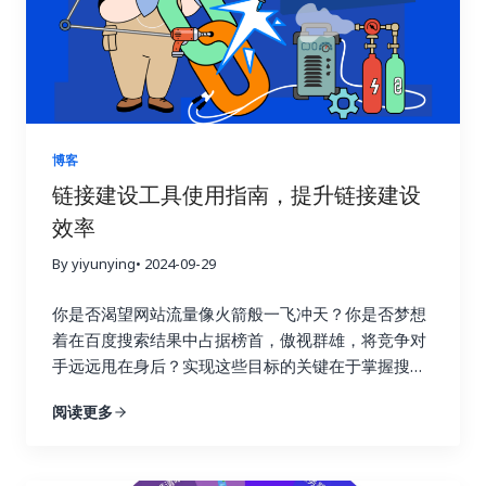
其反，损害网站的搜索引擎优化效果。 链接建设效果
追踪就像一盏明灯，照亮前进的道路，它能帮助你清
晰地了解每一次链接建设活动的实际效果，让你知道
哪些策略有效，哪些策略需要改进。就像驾驶汽车需
要查看仪表盘一样，追踪链接建设效果可以让你随时
掌握网站的“行驶状态”，从而做出更明智的决策。 试
博客
想一下，一个射手如果每次射击后都无法看到箭的落
链接建设工具使用指南，提升链接建设
点，他该如何调整自己的射击姿势和力度呢？链接建
效率
设也是如此，只有不断追踪效果，才能知道哪些策略
命中了目标，哪些策略需要调整。通过追踪链接建设
By yiyunying
• 2024-09-29
效果，你可以避免无效的努力，将宝贵的资源集中到
真正有效的策略上，从而最大化投资回报率，就像一
你是否渴望网站流量像火箭般一飞冲天？你是否梦想
个精明的投资者，会仔细分析市场行情，选择最具潜
着在百度搜索结果中占据榜首，傲视群雄，将竞争对
力的投资项目。 更重要的是，追踪链接建设效果可以
手远远甩在身后？实现这些目标的关键在于掌握搜索
帮助你深入了解用户的行为模式。你可以了解用户通
引擎优化的精髓，而链接建设正是其中最为重要的环
阅读更多
过哪些链接访问你的网站，他们在你的网站上停留了
节！不要再浪费宝贵的时间和精力在低效的搜索引擎
多久，浏览了哪些页面，点击了哪些按钮，甚至完成
优化策略上！这篇终极指南将为你揭开链接建设的秘
了哪些转化行为。这些数据就像一座宝藏，蕴藏着巨
密，手把手教你如何利用 Ahrefs、Semrush 和