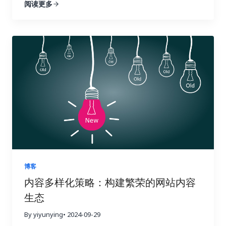
阅读更多
球化的浪潮下，越来越多的企业开始将目光投向海外
链接建设效果时，需要关注一些关键指标，这些指标
的链接策略，发现潜在的链接机会，并制定更有效的
市场。这意味着小语种市场蕴藏着巨大的潜力，小语
可以帮助你全面了解链接建设的进展情况。 四、 数
搜索引擎优化策略。它提供了全面的搜索引擎优化数
种搜索引擎优化也随之变得越来越重要。掌握正确的
据分析实战：如何解读数据并优化策略？ 收集数据只
据分析功能，从关键词研究到竞争对手分析，再到网
搜索引擎优化工具，就像找到了一把打开国际市场大
是万里长征的第一步，更重要的是如何解读这些数据
站审核，Ahrefs 都能帮你轻松搞定，让你在搜索引擎
门的金钥匙，能够帮助你的网站在全球范围内获得更
并将它们转化为可操作的洞察力，最终指导我们的行
优化的战场上运筹帷幄，决胜千里。它可以帮助你了
高的曝光率和流量。有效的搜索引擎优化策略可以帮
动，就像一位经验丰富的侦探，需要从蛛丝马迹中找
解你的网站在哪些方面需要改进，以及如何更好地优
助你吸引目标用户，提升品牌知名度，最终带来更高
到破案的关键线索。 首先，你需要对收集到的数据进
化你的网站以获得更高的排名和更多的流量。 1. 竞争
的转化率和收益。 这篇文章将为你揭秘一系列强大且
行整理和分类，就像整理一个杂乱的房间一样，将物
对手分析：知己知彼，百战不殆 使用 Ahrefs 的网站
高效的小语种搜索引擎优化工具。我们会深入探讨每
品分门别类地摆放整齐。例如，你可以将链接按照来
分析功能，只需输入竞争对手的域名，即可全面了解
一种工具的功能和优势，并提供一些实际操作的建
源网站的权威性、链接类型（如文本链接、图片链
他们的反向链接情况。你可以分析他们的链接来源、
议，帮助你克服语言障碍，精准定位目标用户，让你
接、目录链接等）、锚文本的相关性等进行分类。 清
链接类型、锚文本等等，从中学习他们的成功经验，
的网站在国际竞争中脱颖而出，最终实现业务的蓬勃
晰的分类有助于你更好地理解数据的结构，为后续的
并找到可以借鉴的链接建设策略。更重要的是，你可
发展。做好准备，一起开启小语种搜索引擎优化的奇
分析打下坚实的基础。 接下来，你需要分析不同类型
以识别竞争对手获得链接的网站，并尝试从相同的网
妙旅程！ 一、小语种搜索引擎优化的挑战与机遇：扬
的链接对网站关键指标的影响，例如，来自高权重、
站获取链接。这是一种非常有效的链接建设策略，可
博客
帆出海，乘风破浪 在进军国际市场时，小语种搜索引
高相关性网站的链接是否带来了更多的推荐流量？包
以让你事半功倍，快速提升你的网站排名。通过深入
内容多样化策略：构建繁荣的网站内容
擎优化无疑是一块难啃的骨头。它不像英语搜索引擎
含目标关键词的锚文本是否提升了网站在搜索引擎结
分析竞争对手的链接，你可以了解他们的优势和劣
生态
优化那样有丰富的资源和工具。与主流语言英语相
果页面中的排名？来自社交媒体平台的链接是否带来
势，并制定更具针对性的链接建设策略，从而在竞争
比，小语种搜索引擎优化面临着诸多挑战，例如西班
了更高的用户参与度？ 这些指标就像一个仪表盘，可
中占据优势。 2. 关键词研究：精准定位，事半功倍
By yiyunying
• 2024-09-29
牙语、德语、法语、意大利语、葡萄牙语、俄语、日
以帮助你实时监控网站的“健康状况”。 通过深入的数