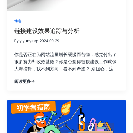
博客
链接建设效果追踪与分析
By yiyunying
• 2024-09-29
你是否正在为网站流量增长缓慢而苦恼，感觉付出了
很多努力却收效甚微？你是否觉得链接建设工作就像
大海捞针，找不到方向，看不到希望？ 别担心，这篇
指南将为你详细解读如何通过数据驱动策略，在短短
阅读更多
七天内让你的链接建设效果翻倍，实现网站流量的显
著提升！我们将深入探讨链接建设效果追踪与分析的
每一个环节，帮助你告别盲目尝试，开启数据驱动的
新时代。 一、 深入理解链接建设效果追踪的意义 许
多人在进行链接建设时，往往缺乏明确的目标和方
向，就像在黑暗中摸索前行。他们只知道不断地去获
取链接，却不清楚哪些链接真正有效，哪些链接只是
浪费时间和精力。这种做法不仅效率低，还可能适得