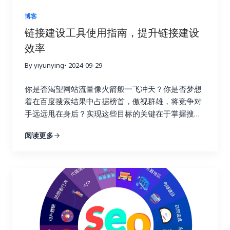
要查看仪表盘一样，追踪链接建设效果可以让你随时
掌握网站的“行驶状态”，从而做出更明智的决策。 试
博客
想一下，一个射手如果每次射击后都无法看到箭的落
链接建设工具使用指南，提升链接建设
点，他该如何调整自己的射击姿势和力度呢？链接建
效率
设也是如此，只有不断追踪效果，才能知道哪些策略
命中了目标，哪些策略需要调整。通过追踪链接建设
By yiyunying
• 2024-09-29
效果，你可以避免无效的努力，将宝贵的资源集中到
真正有效的策略上，从而最大化投资回报率，就像一
你是否渴望网站流量像火箭般一飞冲天？你是否梦想
个精明的投资者，会仔细分析市场行情，选择最具潜
着在百度搜索结果中占据榜首，傲视群雄，将竞争对
力的投资项目。 更重要的是，追踪链接建设效果可以
手远远甩在身后？实现这些目标的关键在于掌握搜索
帮助你深入了解用户的行为模式。你可以了解用户通
引擎优化的精髓，而链接建设正是其中最为重要的环
阅读更多
过哪些链接访问你的网站，他们在你的网站上停留了
节！不要再浪费宝贵的时间和精力在低效的搜索引擎
多久，浏览了哪些页面，点击了哪些按钮，甚至完成
优化策略上！这篇终极指南将为你揭开链接建设的秘
了哪些转化行为。这些数据就像一座宝藏，蕴藏着巨
密，手把手教你如何利用 Ahrefs、Semrush 和
大的商业价值。通过分析这些数据，你可以更好地理
Buzzsumo 这三大神器，轻松提升链接建设效率，让
解用户的需求和痛点，优化网站内容和用户体验，最
你的网站在竞争激烈的线上世界中脱颖而出，成为行
终提高转化率，实现业务的持续增长。这不仅仅是简
业领军者！ 一、链接建设的重要性：为什么它如此重
单的流量获取，而是将流量转化为实际的商业价值，
要？ 在搜索引擎优化这个复杂而精妙的领域中，链接
最终实现盈利。 二、 如何选择合适的链接建设追踪
就好比一张张珍贵的选票，每一张都代表着对你网站