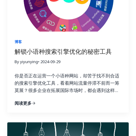
工具？ 市面上有很多链接建设追踪工具，它们的功能
权威性和可信度的认可。高质量的链接越多，搜索引
和价格各不相同。选择合适的工具至关重要，就像一
擎就越信任你的网站，你的排名自然也就越高。这就
个工匠需要选择合适的工具才能更好地完成工作一
好比现实生活中的社交圈，朋友越多，人脉越广，你
样。在选择工具之前，你需要明确自己的需求和预
的影响力也就越大。链接建设不仅仅关乎排名，更关
算。有些工具功能强大，但价格昂贵；有些工具功能
乎你的在线业务的整体成功与长远发展。一个强大的
简单，但价格亲民。你需要根据自己的实际情况，权
链接配置文件不仅可以带来更高的品牌知名度和更多
博客
衡利弊，选择最合适的工具。 以下是一些常用的链接
的推荐流量，更能建立起坚实的用户信任，为你的业
解锁小语种搜索引擎优化的秘密工具
建设追踪工具，以及它们的优缺点： 除了以上这些工
务带来持续的增长动力。忽视链接建设，就像建造一
具之外，还有其他一些工具也值得考虑，例如
By yiyunying
• 2024-09-29
座空中楼阁，看似华丽，实则根基不稳，随时可能坍
Majestic SEO、Moz Open Site Explorer 等等。选
塌。试想一下，如果你的网站缺乏来自其他权威网站
你是否正在运营一个小语种网站，却苦于找不到合适
择工具时，不仅要考虑功能和价格，还要考虑易用性
的认可，搜索引擎又该如何判断你的网站的价值和可
的搜索引擎优化工具，看着网站流量停滞不前而一筹
和数据准确性。一个好的工具应该易于上手，操作简
信度呢？ 二、Ahrefs：全能型搜索引擎优化工具，挖
莫展？很多企业在拓展国际市场时，都会遇到这样的
单，并且能够提供准确可靠的数据，为你的决策提供
掘链接宝藏 Ahrefs 就像一位经验丰富的侦探，拥有
困境。你并不孤单，别担心，你并非孤军奋战。在全
依据。 三、 关键指标：哪些数据值得关注？ 在追踪
强大的数据分析能力，可以帮助你深入挖掘竞争对手
阅读更多
球化的浪潮下，越来越多的企业开始将目光投向海外
链接建设效果时，需要关注一些关键指标，这些指标
的链接策略，发现潜在的链接机会，并制定更有效的
市场。这意味着小语种市场蕴藏着巨大的潜力，小语
可以帮助你全面了解链接建设的进展情况。 四、 数
搜索引擎优化策略。它提供了全面的搜索引擎优化数
种搜索引擎优化也随之变得越来越重要。掌握正确的
据分析实战：如何解读数据并优化策略？ 收集数据只
据分析功能，从关键词研究到竞争对手分析，再到网
搜索引擎优化工具，就像找到了一把打开国际市场大
是万里长征的第一步，更重要的是如何解读这些数据
站审核，Ahrefs 都能帮你轻松搞定，让你在搜索引擎
门的金钥匙，能够帮助你的网站在全球范围内获得更
并将它们转化为可操作的洞察力，最终指导我们的行
优化的战场上运筹帷幄，决胜千里。它可以帮助你了