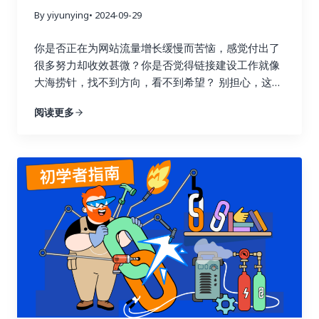
By yiyunying
• 2024-09-29
你是否正在为网站流量增长缓慢而苦恼，感觉付出了
很多努力却收效甚微？你是否觉得链接建设工作就像
大海捞针，找不到方向，看不到希望？ 别担心，这篇
指南将为你详细解读如何通过数据驱动策略，在短短
阅读更多
七天内让你的链接建设效果翻倍，实现网站流量的显
著提升！我们将深入探讨链接建设效果追踪与分析的
每一个环节，帮助你告别盲目尝试，开启数据驱动的
新时代。 一、 深入理解链接建设效果追踪的意义 许
多人在进行链接建设时，往往缺乏明确的目标和方
向，就像在黑暗中摸索前行。他们只知道不断地去获
取链接，却不清楚哪些链接真正有效，哪些链接只是
浪费时间和精力。这种做法不仅效率低，还可能适得
其反，损害网站的搜索引擎优化效果。 链接建设效果
追踪就像一盏明灯，照亮前进的道路，它能帮助你清
晰地了解每一次链接建设活动的实际效果，让你知道
哪些策略有效，哪些策略需要改进。就像驾驶汽车需