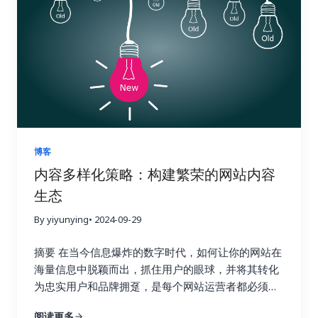
高的曝光率和流量。有效的搜索引擎优化策略可以帮
动，就像一位经验丰富的侦探，需要从蛛丝马迹中找
解你的网站在哪些方面需要改进，以及如何更好地优
助你吸引目标用户，提升品牌知名度，最终带来更高
到破案的关键线索。 首先，你需要对收集到的数据进
化你的网站以获得更高的排名和更多的流量。 1. 竞争
的转化率和收益。 这篇文章将为你揭秘一系列强大且
行整理和分类，就像整理一个杂乱的房间一样，将物
对手分析：知己知彼，百战不殆 使用 Ahrefs 的网站
高效的小语种搜索引擎优化工具。我们会深入探讨每
品分门别类地摆放整齐。例如，你可以将链接按照来
分析功能，只需输入竞争对手的域名，即可全面了解
一种工具的功能和优势，并提供一些实际操作的建
源网站的权威性、链接类型（如文本链接、图片链
他们的反向链接情况。你可以分析他们的链接来源、
议，帮助你克服语言障碍，精准定位目标用户，让你
接、目录链接等）、锚文本的相关性等进行分类。 清
链接类型、锚文本等等，从中学习他们的成功经验，
的网站在国际竞争中脱颖而出，最终实现业务的蓬勃
晰的分类有助于你更好地理解数据的结构，为后续的
并找到可以借鉴的链接建设策略。更重要的是，你可
发展。做好准备，一起开启小语种搜索引擎优化的奇
分析打下坚实的基础。 接下来，你需要分析不同类型
以识别竞争对手获得链接的网站，并尝试从相同的网
妙旅程！ 一、小语种搜索引擎优化的挑战与机遇：扬
的链接对网站关键指标的影响，例如，来自高权重、
站获取链接。这是一种非常有效的链接建设策略，可
博客
帆出海，乘风破浪 在进军国际市场时，小语种搜索引
高相关性网站的链接是否带来了更多的推荐流量？包
以让你事半功倍，快速提升你的网站排名。通过深入
内容多样化策略：构建繁荣的网站内容
擎优化无疑是一块难啃的骨头。它不像英语搜索引擎
含目标关键词的锚文本是否提升了网站在搜索引擎结
分析竞争对手的链接，你可以了解他们的优势和劣
生态
优化那样有丰富的资源和工具。与主流语言英语相
果页面中的排名？来自社交媒体平台的链接是否带来
势，并制定更具针对性的链接建设策略，从而在竞争
比，小语种搜索引擎优化面临着诸多挑战，例如西班
了更高的用户参与度？ 这些指标就像一个仪表盘，可
中占据优势。 2. 关键词研究：精准定位，事半功倍
By yiyunying
• 2024-09-29
牙语、德语、法语、意大利语、葡萄牙语、俄语、日
以帮助你实时监控网站的“健康状况”。 通过深入的数
Ahrefs 的关键词研究功能可以帮助你找到与你的行业
语、韩语、阿拉伯语等等，每一个语种都有其独特的
据分析，你可以发现哪些链接建设策略真正有效，哪
摘要 在当今信息爆炸的数字时代，如何让你的网站在
相关的关键词，并分析这些关键词的搜索量、竞争程
语法和文化背景。这使得搜索引擎优化策略的制定更
些策略只是徒劳无功。例如，你可能会发现，来自行
海量信息中脱颖而出，抓住用户的眼球，并将其转化
度以及排名情况。通过关键词研究，你可以找到潜在
加复杂，我们需要针对不同的语言和文化制定不同的
业权威博客的链接带来了大量的目标流量和转化，而
为忠实用户和品牌拥趸，是每个网站运营者都必须认
的链接建设目标，例如与你行业相关的博客、论坛和
策略。 首先，语言障碍是显而易见的。不懂小语种，
来自低质量论坛的链接则几乎没有效果，甚至可能损
真思考的战略性问题。内容多样化策略，正是解决这
新闻网站。你还可以使用 Ahrefs 来分析哪些关键词
阅读更多