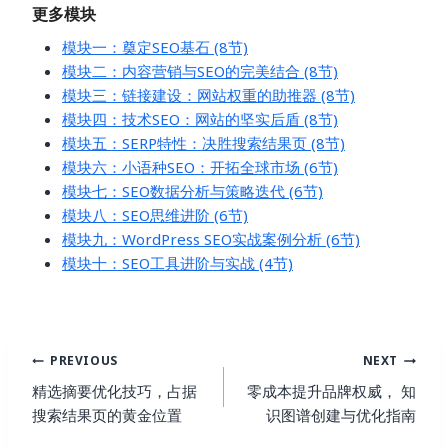
更多模块
模块一：奠定SEO基石 (8节)
模块二：内容营销与SEO的完美结合 (8节)
模块三：链接建设：网站权重的助推器 (8节)
模块四：技术SEO：网站的坚实后盾 (8节)
模块五：SERP特性：决胜搜索结果页 (8节)
模块六：小语种SEO：开拓全球市场 (6节)
模块七：SEO数据分析与策略迭代 (6节)
模块八：SEO思维进阶 (6节)
模块九：WordPress SEO实战案例分析 (6节)
模块十：SEO工具进阶与实战 (4节)
Post
PREVIOUS
NEXT
Navigation
精选摘要优化技巧，占据
零成本提升品牌权威， 知
搜索结果页的黄金位置
识图谱创建与优化指南