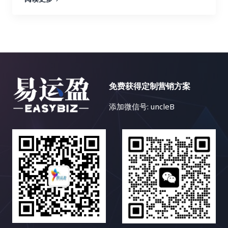
就很难理解目标市场的用户需求、搜索习惯和文化背
害网站的声誉。 基于这些发现，你可以及时调整你的
一难题的关键所在。本文将深入探讨内容多样化策略
为你的竞争对手带来了最多的流量，并以此为参考，
景，更难以进行有效的关键词研究和内容创作。你可
链接建设策略，将更多的资源和精力投入到有效的策
的核心理念，并详细阐述如何利用博客文章、案例研
优化你的关键词策略，从而获得更多的搜索流量。找
能需要借助翻译工具或者专业的翻译人员，这无疑会
略上，就像一个精明的投资者，会将资金投入到最有
究、视频、信息图表、互动内容等多种内容形式，构
到合适的关键词是链接建设的关键，因为它可以帮助
增加成本和时间。 其次，市场差异也是一个重要的挑
潜力的项目中。 数据分析不是一次性的工作，而是一
建一个内容丰富、形式多样、引人入胜的网站内容生
你找到相关的链接机会，并创建更有针对性的内容，
战。不同国家和地区的文化、消费习惯、法律法规等
个持续迭代的过程。你需要定期监控数据，并根据数
态，最终实现网站流量的持续增长、用户参与度的显
吸引目标受众的关注，并最终获得链接。 3. 内容探
都存在差异，需要针对不同的市场制定不同的搜索引
据变化动态调整策略。 这就像一个经验丰富的船长，
著提升以及商业目标的全面达成。 一、告别内容同质
索：打造爆款内容，吸引高质量链接 Ahrefs 的内容
擎优化策略。例如，在某些国家，某些特定产品或服
需要根据风向和水流的变化不断调整航线，才能最终
化：为何内容多样化至关重要？ 想象一下，如果一个
探索功能可以帮助你找到在社交媒体上表现优异的内
务的推广可能会受到限制，你需要了解目标市场的相
免费获得定制营销方案
安全抵达目的地。 市场环境和用户行为都在不断变
花园里只种植着单一品种的花卉，即使再娇艳欲滴，
容。你可以分析这些内容的主题、格式、推广策略等
关法律法规。 再次，竞争激烈也是一个不容忽视的问
化，只有持续地分析数据，才能保持链接建设策略的
也会让人感到单调乏味。同样的道理，如果一个网站
等，从中学习如何创作更具吸引力的内容，从而吸引
添加微信号: uncleB
题。一些热门的小语种市场竞争非常激烈，需要付出
有效性。 五、 案例分析：小红书如何玩转链接建
只提供单一的内容形式，即使文字再优美，设计再精
更多的链接。通过分析热门内容，你可以了解目标受
更多的努力才能获得好的排名。你需要投入更多的时
设？ 小红书作为一个以用户生成内容（UGC）为主的
美，用户也会感到枯燥乏味，最终导致网站流量的流
众感兴趣的话题，并创作更有可能获得链接和分享的
间和资源，进行更深入的关键词研究和内容优化。 最
社交电商平台，其链接建设策略非常值得学习和借
失和用户参与度的下降。 互联网用户是一个极其庞大
内容，从而提升你的内容营销效果。高质量的内容是
后，资源匮乏也是小语种搜索引擎优化面临的一个难
鉴。 小红书的成功并非偶然，而是精心策划和运营的
且异质性极高的群体，不同的用户拥有不同的背景、
吸引链接的关键，因为它可以为用户提供价值，并鼓
题。相比于英语等主流语言，小语种搜索引擎优化的
结果。 让我们深入剖析小红书是如何玩转链接建设
兴趣、需求、学习风格、认知模式和行为习惯。有些
励其他网站链接到你的网站，从而提升你的网站权威
学习资源和工具相对匮乏。找到合适的工具和资源需
的： 小红书的成功案例表明，高质量的内容和活跃的
人喜欢深入阅读长篇的专业文章，有些人则更倾向于
性和排名。好的内容也更容易在社交媒体上被分享，
要花费更多的时间和精力。你可能需要尝试不同的工
社区是链接建设的基石。 通过创造有价值的内容，吸
观看短小精悍的视频教程；有些人对数据和图表情有
从而带来更多的曝光率和流量。 三、Semrush：多功
具，并进行比较和筛选。 然而，挑战与机遇并存。随
引用户参与，并引导用户分享和转载，可以获得大量
独钟，有些人则更容易被生动的故事和案例所打动；
能搜索引擎优化工具，助力链接建设 Semrush 就像
着全球化的深入发展，小语种市场蕴藏着巨大的潜
的、高质量的外部链接，并提升网站的流量、知名度
有些人喜欢积极参与互动，分享自己的观点和经验，
一位多才多艺的助手，可以帮助你进行关键词研究、
力。这是一个尚未完全开发的蓝海市场。掌握小语种
和最终的转化率。 六、 常见误区：你需要避免哪些
有些人则更倾向于被动地接收信息，默默地汲取知
竞争对手分析、网站审核等等，全方位提升你的搜索