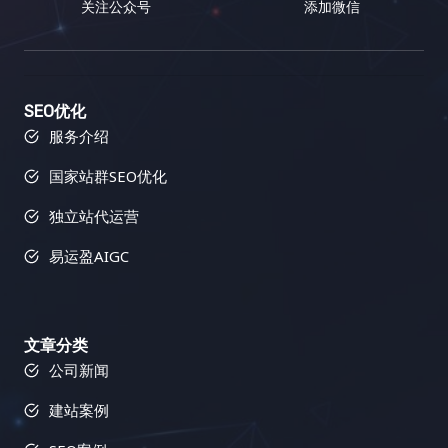
关注公众号
添加微信
搜索引擎优化技巧，就能抢占先机，在蓝海市场中获
坑？ 在进行链接建设的道路上，充满了各种陷阱和误
识。内容多样化策略正是为了满足这些不同用户的个
引擎优化效果。它不仅可以帮助你分析竞争对手，还
得丰厚的回报。想想看，如果你的网站能够在竞争相
区。 避免这些误区可以帮助你少走弯路，提高效率，
性化需求，提供更具针对性、更 engaging、更富有
可以帮助你跟踪你的搜索引擎优化进度，并提供可操
对较小的市场中获得领先地位，那将带来多么巨大的
并最终取得成功。 七、 总结：数据驱动，持续优
吸引力的内容体验，从而提升用户粘性，将偶然的访
作的改进建议，让你在搜索引擎优化的道路上少走弯
商机！你将有机会接触到更广泛的用户群体，并获得
化！ 链接建设不是一蹴而就的项目，而是一个长期而
客转化为忠实的粉丝，最终实现网站流量的持续增
路，快速提升网站排名。它可以帮助你识别你的网站
更高的市场份额。 二、小语种搜索引擎优化工具箱：
复杂的过程，需要不断地学习、实践和优化。 数据驱
长、品牌影响力的提升以及商业目标的全面达成。
存在的问题，并提供解决方案，让你可以更好地优化
SEO优化
武装你的网站，征服全球 想要在小语种搜索引擎优化
动是链接建设成功的关键。 通过追踪和分析数据，你
二、内容多样化策略的武器库：如何让你的网站“百花
你的网站，并获得更好的搜索引擎排名和更多的流
服务介绍
的战场上取得胜利，你需要一套强大的工具来武装你
可以了解哪些策略有效，哪些策略无效，并不断调整
齐放”？ 内容多样化策略的核心在于，根据目标用户
量。 1. 反向链接分析：洞察竞争对手，发现链接机会
国家站群SEO优化
的网站。以下是一些经过实战检验的利器，它们涵盖
策略，最终实现网站流量的持续增长，并最终实现你
的精准画像和网站的整体战略定位，选择最合适的内
Semrush 的反向链接分析功能可以帮助你分析竞争对
了关键词研究、网站分析、竞争对手分析、翻译和内
的商业目标。 记住，链接建设是一个马拉松，而不是
容形式，并将这些不同的内容形式有机地结合在一
手的反向链接情况，包括链接数量、链接质量、链接
独立站代运营
容优化等多个方面。它们能够帮助你提升网站排名，
短跑，需要坚持不懈的努力和持续的优化。 只有不断
起，构建一个完整、和谐、充满活力的内容生态系
来源等等。通过分析竞争对手的链接策略，你可以找
吸引更多目标用户。 三、小语种搜索引擎优化的最佳
学习，不断改进，才能在激烈的竞争中脱颖而出。 易
统。以下是一些常用的内容形式及其应用场景： 三、
到潜在的链接建设目标，并制定更有效的链接建设策
易运盈AIGC
实践：精耕细作，成就卓越 除了使用合适的工具外，
运盈（Yiyunying）是一家专业的数字营销机构，专
内容多样化策略的实施蓝图：如何打造一个内容丰富
略。Semrush 还可以帮助你识别有毒链接，这些链接
你还需要掌握一些小语种搜索引擎优化的最佳实践。
注于为企业提供全面的搜索引擎优化（SEO）服务。
的网站？ 步骤 详细说明 1. 深入洞察目标用户 不仅仅
可能会损害你的网站排名，及时清理这些链接至关重
这些实践可以帮助你最大化搜索引擎优化的效果，并
凭借多年的行业经验和专业的团队，易运盈致力于帮
是了解用户的基本人口统计学信息，更要深入挖掘他
要。了解竞争对手的链接配置文件可以帮助你识别链
获得长期稳定的排名提升。 四、小语种搜索引擎优化
文章分类
助客户提升网站在搜索引擎中的排名，增加有机流
们的兴趣爱好、痛点需求、内容偏好、信息获取渠
接建设机会，并制定更有效的策略，从而在竞争中占
工具对比：选择最适合你的武器 工具类型 功能 适用
公司新闻
量，推动业务增长。我们的使命是通过科学的SEO策
道、行为习惯、心理动机、价值观等，构建完整而精
据优势，并避免一些常见的错误。 2. 链接建设工具：
场景 关键词研究工具 关键词挖掘、竞争分析、搜索
略和数据驱动的方法，助力客户在数字化竞争中取得
准的用户画像，为内容创作提供方向。可以使用用户
简化流程，提高效率 Semrush 的链接建设工具可以
建站案例
量分析 寻找目标关键词，分析关键词竞争程度 网站
领先优势。 模块三：链接建设：网站权重的助推器(8
调研、数据分析、用户访谈、竞品分析等方法进行用
帮助你自动化链接建设流程，例如寻找潜在的链接合
分析工具 流量统计、用户行为分析、页面访问量分析
节详细教程) 更多模块
户洞察。 2. 精准制定内容策略 基于对目标用户的深
作伙伴、发送外联邮件、跟踪链接建设进度等等。这