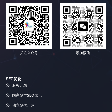
众感兴趣的话题，并创作更有可能获得链接和分享的
间和资源，进行更深入的关键词研究和内容优化。 最
社交电商平台，其链接建设策略非常值得学习和借
失和用户参与度的下降。 互联网用户是一个极其庞大
内容，从而提升你的内容营销效果。高质量的内容是
后，资源匮乏也是小语种搜索引擎优化面临的一个难
鉴。 小红书的成功并非偶然，而是精心策划和运营的
且异质性极高的群体，不同的用户拥有不同的背景、
吸引链接的关键，因为它可以为用户提供价值，并鼓
题。相比于英语等主流语言，小语种搜索引擎优化的
结果。 让我们深入剖析小红书是如何玩转链接建设
兴趣、需求、学习风格、认知模式和行为习惯。有些
励其他网站链接到你的网站，从而提升你的网站权威
学习资源和工具相对匮乏。找到合适的工具和资源需
的： 小红书的成功案例表明，高质量的内容和活跃的
人喜欢深入阅读长篇的专业文章，有些人则更倾向于
性和排名。好的内容也更容易在社交媒体上被分享，
要花费更多的时间和精力。你可能需要尝试不同的工
社区是链接建设的基石。 通过创造有价值的内容，吸
观看短小精悍的视频教程；有些人对数据和图表情有
从而带来更多的曝光率和流量。 三、Semrush：多功
具，并进行比较和筛选。 然而，挑战与机遇并存。随
引用户参与，并引导用户分享和转载，可以获得大量
独钟，有些人则更容易被生动的故事和案例所打动；
能搜索引擎优化工具，助力链接建设 Semrush 就像
着全球化的深入发展，小语种市场蕴藏着巨大的潜
的、高质量的外部链接，并提升网站的流量、知名度
有些人喜欢积极参与互动，分享自己的观点和经验，
一位多才多艺的助手，可以帮助你进行关键词研究、
力。这是一个尚未完全开发的蓝海市场。掌握小语种
和最终的转化率。 六、 常见误区：你需要避免哪些
有些人则更倾向于被动地接收信息，默默地汲取知
竞争对手分析、网站审核等等，全方位提升你的搜索
关注公众号
添加微信
搜索引擎优化技巧，就能抢占先机，在蓝海市场中获
坑？ 在进行链接建设的道路上，充满了各种陷阱和误
识。内容多样化策略正是为了满足这些不同用户的个
引擎优化效果。它不仅可以帮助你分析竞争对手，还
得丰厚的回报。想想看，如果你的网站能够在竞争相
区。 避免这些误区可以帮助你少走弯路，提高效率，
性化需求，提供更具针对性、更 engaging、更富有
可以帮助你跟踪你的搜索引擎优化进度，并提供可操
对较小的市场中获得领先地位，那将带来多么巨大的
并最终取得成功。 七、 总结：数据驱动，持续优
吸引力的内容体验，从而提升用户粘性，将偶然的访
作的改进建议，让你在搜索引擎优化的道路上少走弯
商机！你将有机会接触到更广泛的用户群体，并获得
化！ 链接建设不是一蹴而就的项目，而是一个长期而
客转化为忠实的粉丝，最终实现网站流量的持续增
路，快速提升网站排名。它可以帮助你识别你的网站
更高的市场份额。 二、小语种搜索引擎优化工具箱：
复杂的过程，需要不断地学习、实践和优化。 数据驱
长、品牌影响力的提升以及商业目标的全面达成。
存在的问题，并提供解决方案，让你可以更好地优化
SEO优化
武装你的网站，征服全球 想要在小语种搜索引擎优化
动是链接建设成功的关键。 通过追踪和分析数据，你
二、内容多样化策略的武器库：如何让你的网站“百花
你的网站，并获得更好的搜索引擎排名和更多的流
服务介绍
的战场上取得胜利，你需要一套强大的工具来武装你
可以了解哪些策略有效，哪些策略无效，并不断调整
齐放”？ 内容多样化策略的核心在于，根据目标用户
量。 1. 反向链接分析：洞察竞争对手，发现链接机会
国家站群SEO优化
的网站。以下是一些经过实战检验的利器，它们涵盖
策略，最终实现网站流量的持续增长，并最终实现你
的精准画像和网站的整体战略定位，选择最合适的内
Semrush 的反向链接分析功能可以帮助你分析竞争对
了关键词研究、网站分析、竞争对手分析、翻译和内
的商业目标。 记住，链接建设是一个马拉松，而不是
容形式，并将这些不同的内容形式有机地结合在一
手的反向链接情况，包括链接数量、链接质量、链接
独立站代运营
容优化等多个方面。它们能够帮助你提升网站排名，
短跑，需要坚持不懈的努力和持续的优化。 只有不断
起，构建一个完整、和谐、充满活力的内容生态系
来源等等。通过分析竞争对手的链接策略，你可以找