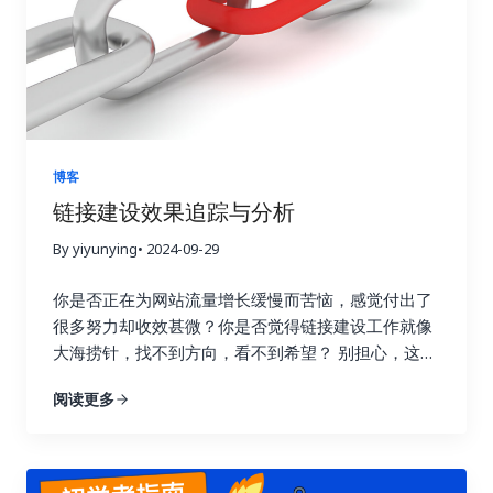
博客
链接建设效果追踪与分析
By yiyunying
• 2024-09-29
你是否正在为网站流量增长缓慢而苦恼，感觉付出了
很多努力却收效甚微？你是否觉得链接建设工作就像
大海捞针，找不到方向，看不到希望？ 别担心，这篇
指南将为你详细解读如何通过数据驱动策略，在短短
阅读更多
七天内让你的链接建设效果翻倍，实现网站流量的显
著提升！我们将深入探讨链接建设效果追踪与分析的
每一个环节，帮助你告别盲目尝试，开启数据驱动的
新时代。 一、 深入理解链接建设效果追踪的意义 许