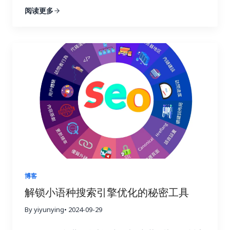
引擎优化的精髓，而链接建设正是其中最为重要的环
阅读更多
过哪些链接访问你的网站，他们在你的网站上停留了
节！不要再浪费宝贵的时间和精力在低效的搜索引擎
多久，浏览了哪些页面，点击了哪些按钮，甚至完成
优化策略上！这篇终极指南将为你揭开链接建设的秘
了哪些转化行为。这些数据就像一座宝藏，蕴藏着巨
密，手把手教你如何利用 Ahrefs、Semrush 和
大的商业价值。通过分析这些数据，你可以更好地理
Buzzsumo 这三大神器，轻松提升链接建设效率，让
解用户的需求和痛点，优化网站内容和用户体验，最
你的网站在竞争激烈的线上世界中脱颖而出，成为行
终提高转化率，实现业务的持续增长。这不仅仅是简
业领军者！ 一、链接建设的重要性：为什么它如此重
单的流量获取，而是将流量转化为实际的商业价值，
要？ 在搜索引擎优化这个复杂而精妙的领域中，链接
最终实现盈利。 二、 如何选择合适的链接建设追踪
就好比一张张珍贵的选票，每一张都代表着对你网站
工具？ 市面上有很多链接建设追踪工具，它们的功能
权威性和可信度的认可。高质量的链接越多，搜索引
和价格各不相同。选择合适的工具至关重要，就像一
擎就越信任你的网站，你的排名自然也就越高。这就
个工匠需要选择合适的工具才能更好地完成工作一
好比现实生活中的社交圈，朋友越多，人脉越广，你
样。在选择工具之前，你需要明确自己的需求和预
的影响力也就越大。链接建设不仅仅关乎排名，更关
算。有些工具功能强大，但价格昂贵；有些工具功能
乎你的在线业务的整体成功与长远发展。一个强大的
简单，但价格亲民。你需要根据自己的实际情况，权
链接配置文件不仅可以带来更高的品牌知名度和更多
博客
衡利弊，选择最合适的工具。 以下是一些常用的链接
的推荐流量，更能建立起坚实的用户信任，为你的业
解锁小语种搜索引擎优化的秘密工具
建设追踪工具，以及它们的优缺点： 除了以上这些工
务带来持续的增长动力。忽视链接建设，就像建造一
具之外，还有其他一些工具也值得考虑，例如
By yiyunying
• 2024-09-29
座空中楼阁，看似华丽，实则根基不稳，随时可能坍
Majestic SEO、Moz Open Site Explorer 等等。选
塌。试想一下，如果你的网站缺乏来自其他权威网站