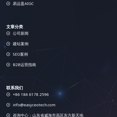
吸引更多目标用户。 三、小语种搜索引擎优化的最佳
学习，不断改进，才能在激烈的竞争中脱颖而出。 易
统。以下是一些常用的内容形式及其应用场景： 三、
到潜在的链接建设目标，并制定更有效的链接建设策
易运盈AIGC
实践：精耕细作，成就卓越 除了使用合适的工具外，
运盈（Yiyunying）是一家专业的数字营销机构，专
内容多样化策略的实施蓝图：如何打造一个内容丰富
略。Semrush 还可以帮助你识别有毒链接，这些链接
你还需要掌握一些小语种搜索引擎优化的最佳实践。
注于为企业提供全面的搜索引擎优化（SEO）服务。
的网站？ 步骤 详细说明 1. 深入洞察目标用户 不仅仅
可能会损害你的网站排名，及时清理这些链接至关重
这些实践可以帮助你最大化搜索引擎优化的效果，并
凭借多年的行业经验和专业的团队，易运盈致力于帮
是了解用户的基本人口统计学信息，更要深入挖掘他
要。了解竞争对手的链接配置文件可以帮助你识别链
获得长期稳定的排名提升。 四、小语种搜索引擎优化
文章分类
助客户提升网站在搜索引擎中的排名，增加有机流
们的兴趣爱好、痛点需求、内容偏好、信息获取渠
接建设机会，并制定更有效的策略，从而在竞争中占
工具对比：选择最适合你的武器 工具类型 功能 适用
公司新闻
量，推动业务增长。我们的使命是通过科学的SEO策
道、行为习惯、心理动机、价值观等，构建完整而精
据优势，并避免一些常见的错误。 2. 链接建设工具：
场景 关键词研究工具 关键词挖掘、竞争分析、搜索
略和数据驱动的方法，助力客户在数字化竞争中取得
准的用户画像，为内容创作提供方向。可以使用用户
简化流程，提高效率 Semrush 的链接建设工具可以
建站案例
量分析 寻找目标关键词，分析关键词竞争程度 网站
领先优势。 模块三：链接建设：网站权重的助推器(8
调研、数据分析、用户访谈、竞品分析等方法进行用
帮助你自动化链接建设流程，例如寻找潜在的链接合
分析工具 流量统计、用户行为分析、页面访问量分析
节详细教程) 更多模块
户洞察。 2. 精准制定内容策略 基于对目标用户的深
作伙伴、发送外联邮件、跟踪链接建设进度等等。这
SEO案例
了解网站运营状况，找出问题所在 竞争对手分析工具
刻理解和网站的整体战略目标，制定一个清晰、具
个工具可以大大提高你的链接建设效率，节省你的时
竞争对手网站分析、关键词排名分析、反向链接分析
B2B运营指南
体、可执行的内容策略，包括内容主题、内容形式、
间和精力，让你可以专注于更重要的搜索引擎优化工
了解竞争对手的策略，制定竞争策略 翻译工具 文本
发布频率、推广渠道、预算分配、团队协作、绩效评
作。它还可以帮助你管理你的外联活动，并跟踪你的
翻译、网站翻译、文档翻译 克服语言障碍，进行网站
估等。内容策略需要与网站的整体营销策略相一致，
链接建设成果，让你对链接建设的效果一目了然，并
本地化 内容优化工具 语法检查、拼写检查、可读性
并根据市场变化和用户反馈进行动态调整。 3. 高质量
根据数据进行优化调整。使用 Semrush 的链接建设
联系我们
分析 提升网站内容质量，优化用户体验 这个表格列
内容创作 内容为王，优质的内容是吸引用户的基石。
工具可以简化链接建设流程，并提高你的效率，让你
+86 186 6178 2596
举了一些常用的搜索引擎优化工具类型及其功能和适
确保内容的原创性、专业性、实用性、趣味性、可读
事半功倍，更快地获得结果。 四、Buzzsumo：内容
用场景。选择合适的工具可以帮助你更高效地进行小
性、 shareability 和 SEO 友好性，避免内容的同质
营销利器，打造病毒式传播 Buzzsumo 就像一位社交
info@easyceotech.com
语种搜索引擎优化。不同的工具有不同的优缺点，你
化和低质量。可以邀请行业专家、KOL、用户等参与
媒体专家，可以帮助你找到热门话题、影响力人物以
需要根据自己的需求和预算进行选择。 五、开启你的
内容创作，提升内容的权威性和影响力。 4. 多渠道内
咨询中心：山东省威海市高区东方新天地
及病毒式传播的内容，从而提升你的内容营销效果。