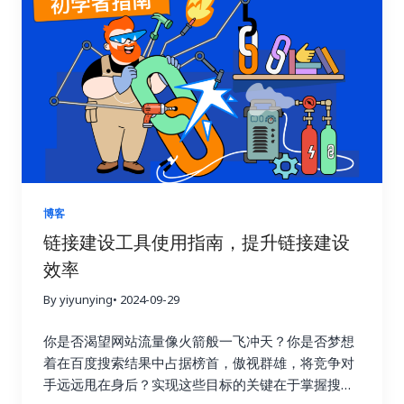
多人在进行链接建设时，往往缺乏明确的目标和方
向，就像在黑暗中摸索前行。他们只知道不断地去获
取链接，却不清楚哪些链接真正有效，哪些链接只是
浪费时间和精力。这种做法不仅效率低，还可能适得
其反，损害网站的搜索引擎优化效果。 链接建设效果
追踪就像一盏明灯，照亮前进的道路，它能帮助你清
晰地了解每一次链接建设活动的实际效果，让你知道
哪些策略有效，哪些策略需要改进。就像驾驶汽车需
要查看仪表盘一样，追踪链接建设效果可以让你随时
掌握网站的“行驶状态”，从而做出更明智的决策。 试
博客
想一下，一个射手如果每次射击后都无法看到箭的落
链接建设工具使用指南，提升链接建设
点，他该如何调整自己的射击姿势和力度呢？链接建
效率
设也是如此，只有不断追踪效果，才能知道哪些策略
命中了目标，哪些策略需要调整。通过追踪链接建设
By yiyunying
• 2024-09-29
效果，你可以避免无效的努力，将宝贵的资源集中到
真正有效的策略上，从而最大化投资回报率，就像一
你是否渴望网站流量像火箭般一飞冲天？你是否梦想
个精明的投资者，会仔细分析市场行情，选择最具潜
着在百度搜索结果中占据榜首，傲视群雄，将竞争对
力的投资项目。 更重要的是，追踪链接建设效果可以
手远远甩在身后？实现这些目标的关键在于掌握搜索
帮助你深入了解用户的行为模式。你可以了解用户通