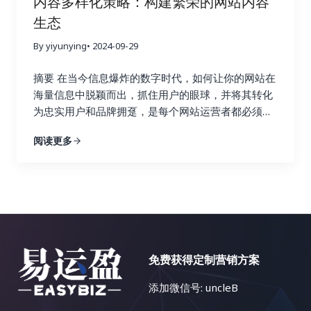
内容多样化策略：构建繁荣的网站内容
擎优化无疑是一块难啃的骨头。它不像英语搜索引擎
含目标关键词的锚文本是否提升了网站在搜索引擎结
分析竞争对手的链接，你可以了解他们的优势和劣
生态
优化那样有丰富的资源和工具。与主流语言英语相
果页面中的排名？来自社交媒体平台的链接是否带来
势，并制定更具针对性的链接建设策略，从而在竞争
比，小语种搜索引擎优化面临着诸多挑战，例如西班
了更高的用户参与度？ 这些指标就像一个仪表盘，可
中占据优势。 2. 关键词研究：精准定位，事半功倍
By yiyunying
• 2024-09-29
牙语、德语、法语、意大利语、葡萄牙语、俄语、日
以帮助你实时监控网站的“健康状况”。 通过深入的数
Ahrefs 的关键词研究功能可以帮助你找到与你的行业
语、韩语、阿拉伯语等等，每一个语种都有其独特的
据分析，你可以发现哪些链接建设策略真正有效，哪
摘要 在当今信息爆炸的数字时代，如何让你的网站在
相关的关键词，并分析这些关键词的搜索量、竞争程
语法和文化背景。这使得搜索引擎优化策略的制定更
些策略只是徒劳无功。例如，你可能会发现，来自行
海量信息中脱颖而出，抓住用户的眼球，并将其转化
度以及排名情况。通过关键词研究，你可以找到潜在
加复杂，我们需要针对不同的语言和文化制定不同的
业权威博客的链接带来了大量的目标流量和转化，而
为忠实用户和品牌拥趸，是每个网站运营者都必须认
的链接建设目标，例如与你行业相关的博客、论坛和
策略。 首先，语言障碍是显而易见的。不懂小语种，
来自低质量论坛的链接则几乎没有效果，甚至可能损
真思考的战略性问题。内容多样化策略，正是解决这
新闻网站。你还可以使用 Ahrefs 来分析哪些关键词
阅读更多
就很难理解目标市场的用户需求、搜索习惯和文化背
害网站的声誉。 基于这些发现，你可以及时调整你的
一难题的关键所在。本文将深入探讨内容多样化策略
为你的竞争对手带来了最多的流量，并以此为参考，
景，更难以进行有效的关键词研究和内容创作。你可
链接建设策略，将更多的资源和精力投入到有效的策
的核心理念，并详细阐述如何利用博客文章、案例研
优化你的关键词策略，从而获得更多的搜索流量。找
能需要借助翻译工具或者专业的翻译人员，这无疑会
略上，就像一个精明的投资者，会将资金投入到最有
究、视频、信息图表、互动内容等多种内容形式，构
到合适的关键词是链接建设的关键，因为它可以帮助
增加成本和时间。 其次，市场差异也是一个重要的挑
潜力的项目中。 数据分析不是一次性的工作，而是一
建一个内容丰富、形式多样、引人入胜的网站内容生
你找到相关的链接机会，并创建更有针对性的内容，
战。不同国家和地区的文化、消费习惯、法律法规等
个持续迭代的过程。你需要定期监控数据，并根据数
态，最终实现网站流量的持续增长、用户参与度的显
吸引目标受众的关注，并最终获得链接。 3. 内容探
都存在差异，需要针对不同的市场制定不同的搜索引
据变化动态调整策略。 这就像一个经验丰富的船长，
著提升以及商业目标的全面达成。 一、告别内容同质
索：打造爆款内容，吸引高质量链接 Ahrefs 的内容
擎优化策略。例如，在某些国家，某些特定产品或服
需要根据风向和水流的变化不断调整航线，才能最终
化：为何内容多样化至关重要？ 想象一下，如果一个
探索功能可以帮助你找到在社交媒体上表现优异的内
务的推广可能会受到限制，你需要了解目标市场的相
免费获得定制营销方案
安全抵达目的地。 市场环境和用户行为都在不断变
花园里只种植着单一品种的花卉，即使再娇艳欲滴，
容。你可以分析这些内容的主题、格式、推广策略等
关法律法规。 再次，竞争激烈也是一个不容忽视的问
化，只有持续地分析数据，才能保持链接建设策略的
也会让人感到单调乏味。同样的道理，如果一个网站
等，从中学习如何创作更具吸引力的内容，从而吸引
添加微信号: uncleB
题。一些热门的小语种市场竞争非常激烈，需要付出
有效性。 五、 案例分析：小红书如何玩转链接建
只提供单一的内容形式，即使文字再优美，设计再精
更多的链接。通过分析热门内容，你可以了解目标受
更多的努力才能获得好的排名。你需要投入更多的时
设？ 小红书作为一个以用户生成内容（UGC）为主的
美，用户也会感到枯燥乏味，最终导致网站流量的流