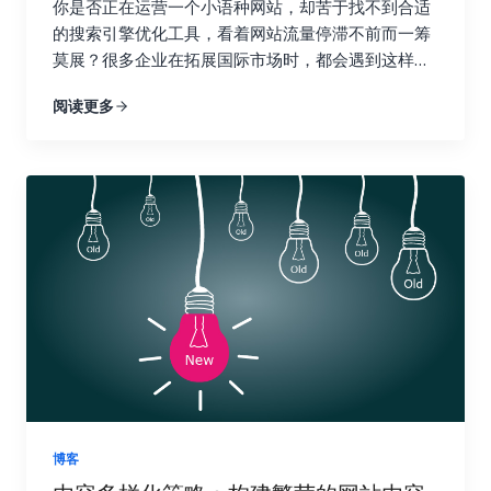
你是否正在运营一个小语种网站，却苦于找不到合适
择工具时，不仅要考虑功能和价格，还要考虑易用性
的认可，搜索引擎又该如何判断你的网站的价值和可
的搜索引擎优化工具，看着网站流量停滞不前而一筹
和数据准确性。一个好的工具应该易于上手，操作简
信度呢？ 二、Ahrefs：全能型搜索引擎优化工具，挖
莫展？很多企业在拓展国际市场时，都会遇到这样的
单，并且能够提供准确可靠的数据，为你的决策提供
掘链接宝藏 Ahrefs 就像一位经验丰富的侦探，拥有
困境。你并不孤单，别担心，你并非孤军奋战。在全
依据。 三、 关键指标：哪些数据值得关注？ 在追踪
强大的数据分析能力，可以帮助你深入挖掘竞争对手
阅读更多
球化的浪潮下，越来越多的企业开始将目光投向海外
链接建设效果时，需要关注一些关键指标，这些指标
的链接策略，发现潜在的链接机会，并制定更有效的
市场。这意味着小语种市场蕴藏着巨大的潜力，小语
可以帮助你全面了解链接建设的进展情况。 四、 数
搜索引擎优化策略。它提供了全面的搜索引擎优化数
种搜索引擎优化也随之变得越来越重要。掌握正确的
据分析实战：如何解读数据并优化策略？ 收集数据只
据分析功能，从关键词研究到竞争对手分析，再到网
搜索引擎优化工具，就像找到了一把打开国际市场大
是万里长征的第一步，更重要的是如何解读这些数据
站审核，Ahrefs 都能帮你轻松搞定，让你在搜索引擎
门的金钥匙，能够帮助你的网站在全球范围内获得更
并将它们转化为可操作的洞察力，最终指导我们的行
优化的战场上运筹帷幄，决胜千里。它可以帮助你了
高的曝光率和流量。有效的搜索引擎优化策略可以帮
动，就像一位经验丰富的侦探，需要从蛛丝马迹中找
解你的网站在哪些方面需要改进，以及如何更好地优
助你吸引目标用户，提升品牌知名度，最终带来更高
到破案的关键线索。 首先，你需要对收集到的数据进
化你的网站以获得更高的排名和更多的流量。 1. 竞争
的转化率和收益。 这篇文章将为你揭秘一系列强大且
行整理和分类，就像整理一个杂乱的房间一样，将物
对手分析：知己知彼，百战不殆 使用 Ahrefs 的网站
高效的小语种搜索引擎优化工具。我们会深入探讨每
品分门别类地摆放整齐。例如，你可以将链接按照来
分析功能，只需输入竞争对手的域名，即可全面了解
一种工具的功能和优势，并提供一些实际操作的建
源网站的权威性、链接类型（如文本链接、图片链
他们的反向链接情况。你可以分析他们的链接来源、
议，帮助你克服语言障碍，精准定位目标用户，让你
接、目录链接等）、锚文本的相关性等进行分类。 清
链接类型、锚文本等等，从中学习他们的成功经验，
的网站在国际竞争中脱颖而出，最终实现业务的蓬勃
晰的分类有助于你更好地理解数据的结构，为后续的
并找到可以借鉴的链接建设策略。更重要的是，你可
发展。做好准备，一起开启小语种搜索引擎优化的奇
分析打下坚实的基础。 接下来，你需要分析不同类型
以识别竞争对手获得链接的网站，并尝试从相同的网
妙旅程！ 一、小语种搜索引擎优化的挑战与机遇：扬
的链接对网站关键指标的影响，例如，来自高权重、
站获取链接。这是一种非常有效的链接建设策略，可
博客
帆出海，乘风破浪 在进军国际市场时，小语种搜索引
高相关性网站的链接是否带来了更多的推荐流量？包
以让你事半功倍，快速提升你的网站排名。通过深入