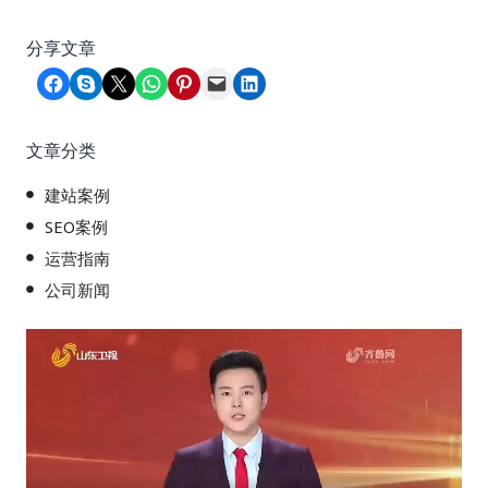
分享文章
Share on Facebook
Share on Skype
Share on X
Share on WhatsApp
Share on Pinterest
Email this Page
Share on LinkedIn
文章分类
建站案例
SEO案例
运营指南
公司新闻