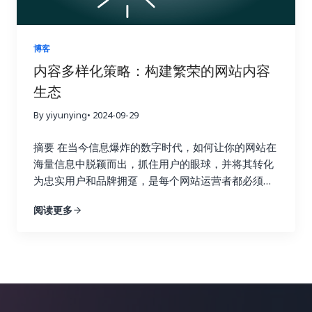
的网站在国际竞争中脱颖而出，最终实现业务的蓬勃
晰的分类有助于你更好地理解数据的结构，为后续的
并找到可以借鉴的链接建设策略。更重要的是，你可
发展。做好准备，一起开启小语种搜索引擎优化的奇
分析打下坚实的基础。 接下来，你需要分析不同类型
以识别竞争对手获得链接的网站，并尝试从相同的网
妙旅程！ 一、小语种搜索引擎优化的挑战与机遇：扬
的链接对网站关键指标的影响，例如，来自高权重、
站获取链接。这是一种非常有效的链接建设策略，可
博客
帆出海，乘风破浪 在进军国际市场时，小语种搜索引
高相关性网站的链接是否带来了更多的推荐流量？包
以让你事半功倍，快速提升你的网站排名。通过深入
内容多样化策略：构建繁荣的网站内容
擎优化无疑是一块难啃的骨头。它不像英语搜索引擎
含目标关键词的锚文本是否提升了网站在搜索引擎结
分析竞争对手的链接，你可以了解他们的优势和劣
生态
优化那样有丰富的资源和工具。与主流语言英语相
果页面中的排名？来自社交媒体平台的链接是否带来
势，并制定更具针对性的链接建设策略，从而在竞争
比，小语种搜索引擎优化面临着诸多挑战，例如西班
了更高的用户参与度？ 这些指标就像一个仪表盘，可
中占据优势。 2. 关键词研究：精准定位，事半功倍
By yiyunying
• 2024-09-29
牙语、德语、法语、意大利语、葡萄牙语、俄语、日
以帮助你实时监控网站的“健康状况”。 通过深入的数
Ahrefs 的关键词研究功能可以帮助你找到与你的行业
语、韩语、阿拉伯语等等，每一个语种都有其独特的
据分析，你可以发现哪些链接建设策略真正有效，哪
摘要 在当今信息爆炸的数字时代，如何让你的网站在
相关的关键词，并分析这些关键词的搜索量、竞争程
语法和文化背景。这使得搜索引擎优化策略的制定更
些策略只是徒劳无功。例如，你可能会发现，来自行
海量信息中脱颖而出，抓住用户的眼球，并将其转化
度以及排名情况。通过关键词研究，你可以找到潜在
加复杂，我们需要针对不同的语言和文化制定不同的
业权威博客的链接带来了大量的目标流量和转化，而
为忠实用户和品牌拥趸，是每个网站运营者都必须认
的链接建设目标，例如与你行业相关的博客、论坛和
策略。 首先，语言障碍是显而易见的。不懂小语种，
来自低质量论坛的链接则几乎没有效果，甚至可能损
真思考的战略性问题。内容多样化策略，正是解决这
新闻网站。你还可以使用 Ahrefs 来分析哪些关键词
阅读更多
就很难理解目标市场的用户需求、搜索习惯和文化背
害网站的声誉。 基于这些发现，你可以及时调整你的
一难题的关键所在。本文将深入探讨内容多样化策略
为你的竞争对手带来了最多的流量，并以此为参考，
景，更难以进行有效的关键词研究和内容创作。你可
链接建设策略，将更多的资源和精力投入到有效的策
的核心理念，并详细阐述如何利用博客文章、案例研
优化你的关键词策略，从而获得更多的搜索流量。找
能需要借助翻译工具或者专业的翻译人员，这无疑会
略上，就像一个精明的投资者，会将资金投入到最有
究、视频、信息图表、互动内容等多种内容形式，构
到合适的关键词是链接建设的关键，因为它可以帮助
增加成本和时间。 其次，市场差异也是一个重要的挑
潜力的项目中。 数据分析不是一次性的工作，而是一
建一个内容丰富、形式多样、引人入胜的网站内容生
你找到相关的链接机会，并创建更有针对性的内容，
战。不同国家和地区的文化、消费习惯、法律法规等
个持续迭代的过程。你需要定期监控数据，并根据数
态，最终实现网站流量的持续增长、用户参与度的显
吸引目标受众的关注，并最终获得链接。 3. 内容探
都存在差异，需要针对不同的市场制定不同的搜索引
据变化动态调整策略。 这就像一个经验丰富的船长，
著提升以及商业目标的全面达成。 一、告别内容同质
索：打造爆款内容，吸引高质量链接 Ahrefs 的内容