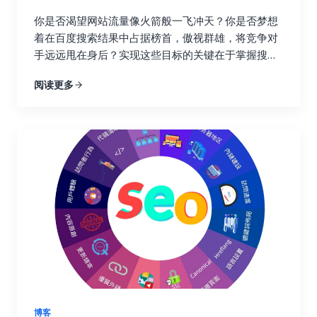
效果，你可以避免无效的努力，将宝贵的资源集中到
真正有效的策略上，从而最大化投资回报率，就像一
你是否渴望网站流量像火箭般一飞冲天？你是否梦想
个精明的投资者，会仔细分析市场行情，选择最具潜
着在百度搜索结果中占据榜首，傲视群雄，将竞争对
力的投资项目。 更重要的是，追踪链接建设效果可以
手远远甩在身后？实现这些目标的关键在于掌握搜索
帮助你深入了解用户的行为模式。你可以了解用户通
引擎优化的精髓，而链接建设正是其中最为重要的环
阅读更多
过哪些链接访问你的网站，他们在你的网站上停留了
节！不要再浪费宝贵的时间和精力在低效的搜索引擎
多久，浏览了哪些页面，点击了哪些按钮，甚至完成
优化策略上！这篇终极指南将为你揭开链接建设的秘
了哪些转化行为。这些数据就像一座宝藏，蕴藏着巨
密，手把手教你如何利用 Ahrefs、Semrush 和
大的商业价值。通过分析这些数据，你可以更好地理
Buzzsumo 这三大神器，轻松提升链接建设效率，让
解用户的需求和痛点，优化网站内容和用户体验，最
你的网站在竞争激烈的线上世界中脱颖而出，成为行
终提高转化率，实现业务的持续增长。这不仅仅是简
业领军者！ 一、链接建设的重要性：为什么它如此重
单的流量获取，而是将流量转化为实际的商业价值，
要？ 在搜索引擎优化这个复杂而精妙的领域中，链接
最终实现盈利。 二、 如何选择合适的链接建设追踪
就好比一张张珍贵的选票，每一张都代表着对你网站
工具？ 市面上有很多链接建设追踪工具，它们的功能
权威性和可信度的认可。高质量的链接越多，搜索引
和价格各不相同。选择合适的工具至关重要，就像一
擎就越信任你的网站，你的排名自然也就越高。这就
个工匠需要选择合适的工具才能更好地完成工作一
好比现实生活中的社交圈，朋友越多，人脉越广，你
样。在选择工具之前，你需要明确自己的需求和预
的影响力也就越大。链接建设不仅仅关乎排名，更关
算。有些工具功能强大，但价格昂贵；有些工具功能
乎你的在线业务的整体成功与长远发展。一个强大的
简单，但价格亲民。你需要根据自己的实际情况，权
链接配置文件不仅可以带来更高的品牌知名度和更多
博客