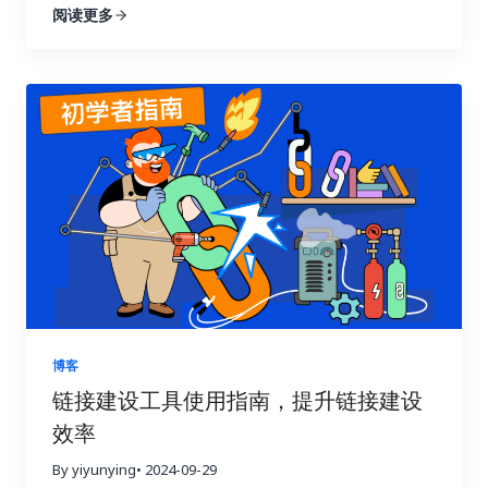
阅读更多
七天内让你的链接建设效果翻倍，实现网站流量的显
著提升！我们将深入探讨链接建设效果追踪与分析的
每一个环节，帮助你告别盲目尝试，开启数据驱动的
新时代。 一、 深入理解链接建设效果追踪的意义 许
多人在进行链接建设时，往往缺乏明确的目标和方
向，就像在黑暗中摸索前行。他们只知道不断地去获
取链接，却不清楚哪些链接真正有效，哪些链接只是
浪费时间和精力。这种做法不仅效率低，还可能适得
其反，损害网站的搜索引擎优化效果。 链接建设效果
追踪就像一盏明灯，照亮前进的道路，它能帮助你清
晰地了解每一次链接建设活动的实际效果，让你知道
哪些策略有效，哪些策略需要改进。就像驾驶汽车需
要查看仪表盘一样，追踪链接建设效果可以让你随时
掌握网站的“行驶状态”，从而做出更明智的决策。 试
博客
想一下，一个射手如果每次射击后都无法看到箭的落
链接建设工具使用指南，提升链接建设
点，他该如何调整自己的射击姿势和力度呢？链接建
效率
设也是如此，只有不断追踪效果，才能知道哪些策略
命中了目标，哪些策略需要调整。通过追踪链接建设
By yiyunying
• 2024-09-29