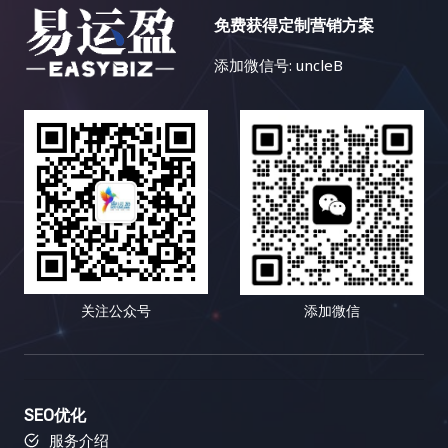
擎优化策略。例如，在某些国家，某些特定产品或服
需要根据风向和水流的变化不断调整航线，才能最终
化：为何内容多样化至关重要？ 想象一下，如果一个
探索功能可以帮助你找到在社交媒体上表现优异的内
务的推广可能会受到限制，你需要了解目标市场的相
免费获得定制营销方案
安全抵达目的地。 市场环境和用户行为都在不断变
花园里只种植着单一品种的花卉，即使再娇艳欲滴，
容。你可以分析这些内容的主题、格式、推广策略等
关法律法规。 再次，竞争激烈也是一个不容忽视的问
化，只有持续地分析数据，才能保持链接建设策略的
也会让人感到单调乏味。同样的道理，如果一个网站
等，从中学习如何创作更具吸引力的内容，从而吸引
添加微信号: uncleB
题。一些热门的小语种市场竞争非常激烈，需要付出
有效性。 五、 案例分析：小红书如何玩转链接建
只提供单一的内容形式，即使文字再优美，设计再精
更多的链接。通过分析热门内容，你可以了解目标受
更多的努力才能获得好的排名。你需要投入更多的时
设？ 小红书作为一个以用户生成内容（UGC）为主的
美，用户也会感到枯燥乏味，最终导致网站流量的流
众感兴趣的话题，并创作更有可能获得链接和分享的
间和资源，进行更深入的关键词研究和内容优化。 最
社交电商平台，其链接建设策略非常值得学习和借
失和用户参与度的下降。 互联网用户是一个极其庞大
内容，从而提升你的内容营销效果。高质量的内容是
后，资源匮乏也是小语种搜索引擎优化面临的一个难
鉴。 小红书的成功并非偶然，而是精心策划和运营的
且异质性极高的群体，不同的用户拥有不同的背景、
吸引链接的关键，因为它可以为用户提供价值，并鼓
题。相比于英语等主流语言，小语种搜索引擎优化的
结果。 让我们深入剖析小红书是如何玩转链接建设
兴趣、需求、学习风格、认知模式和行为习惯。有些
励其他网站链接到你的网站，从而提升你的网站权威
学习资源和工具相对匮乏。找到合适的工具和资源需
的： 小红书的成功案例表明，高质量的内容和活跃的
人喜欢深入阅读长篇的专业文章，有些人则更倾向于
性和排名。好的内容也更容易在社交媒体上被分享，
要花费更多的时间和精力。你可能需要尝试不同的工
社区是链接建设的基石。 通过创造有价值的内容，吸
观看短小精悍的视频教程；有些人对数据和图表情有
从而带来更多的曝光率和流量。 三、Semrush：多功
具，并进行比较和筛选。 然而，挑战与机遇并存。随
引用户参与，并引导用户分享和转载，可以获得大量
独钟，有些人则更容易被生动的故事和案例所打动；
能搜索引擎优化工具，助力链接建设 Semrush 就像
着全球化的深入发展，小语种市场蕴藏着巨大的潜
的、高质量的外部链接，并提升网站的流量、知名度
有些人喜欢积极参与互动，分享自己的观点和经验，
一位多才多艺的助手，可以帮助你进行关键词研究、
力。这是一个尚未完全开发的蓝海市场。掌握小语种
和最终的转化率。 六、 常见误区：你需要避免哪些
有些人则更倾向于被动地接收信息，默默地汲取知
竞争对手分析、网站审核等等，全方位提升你的搜索
关注公众号
添加微信
搜索引擎优化技巧，就能抢占先机，在蓝海市场中获
坑？ 在进行链接建设的道路上，充满了各种陷阱和误
识。内容多样化策略正是为了满足这些不同用户的个
引擎优化效果。它不仅可以帮助你分析竞争对手，还
得丰厚的回报。想想看，如果你的网站能够在竞争相
区。 避免这些误区可以帮助你少走弯路，提高效率，
性化需求，提供更具针对性、更 engaging、更富有
可以帮助你跟踪你的搜索引擎优化进度，并提供可操
对较小的市场中获得领先地位，那将带来多么巨大的
并最终取得成功。 七、 总结：数据驱动，持续优
吸引力的内容体验，从而提升用户粘性，将偶然的访
作的改进建议，让你在搜索引擎优化的道路上少走弯
商机！你将有机会接触到更广泛的用户群体，并获得
化！ 链接建设不是一蹴而就的项目，而是一个长期而
客转化为忠实的粉丝，最终实现网站流量的持续增
路，快速提升网站排名。它可以帮助你识别你的网站
更高的市场份额。 二、小语种搜索引擎优化工具箱：
复杂的过程，需要不断地学习、实践和优化。 数据驱
长、品牌影响力的提升以及商业目标的全面达成。
存在的问题，并提供解决方案，让你可以更好地优化
SEO优化
武装你的网站，征服全球 想要在小语种搜索引擎优化
动是链接建设成功的关键。 通过追踪和分析数据，你
二、内容多样化策略的武器库：如何让你的网站“百花
你的网站，并获得更好的搜索引擎排名和更多的流
服务介绍