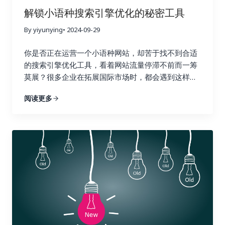
衡利弊，选择最合适的工具。 以下是一些常用的链接
的推荐流量，更能建立起坚实的用户信任，为你的业
解锁小语种搜索引擎优化的秘密工具
建设追踪工具，以及它们的优缺点： 除了以上这些工
务带来持续的增长动力。忽视链接建设，就像建造一
具之外，还有其他一些工具也值得考虑，例如
By yiyunying
• 2024-09-29
座空中楼阁，看似华丽，实则根基不稳，随时可能坍
Majestic SEO、Moz Open Site Explorer 等等。选
塌。试想一下，如果你的网站缺乏来自其他权威网站
你是否正在运营一个小语种网站，却苦于找不到合适
择工具时，不仅要考虑功能和价格，还要考虑易用性
的认可，搜索引擎又该如何判断你的网站的价值和可
的搜索引擎优化工具，看着网站流量停滞不前而一筹
和数据准确性。一个好的工具应该易于上手，操作简
信度呢？ 二、Ahrefs：全能型搜索引擎优化工具，挖
莫展？很多企业在拓展国际市场时，都会遇到这样的
单，并且能够提供准确可靠的数据，为你的决策提供
掘链接宝藏 Ahrefs 就像一位经验丰富的侦探，拥有
困境。你并不孤单，别担心，你并非孤军奋战。在全
依据。 三、 关键指标：哪些数据值得关注？ 在追踪
强大的数据分析能力，可以帮助你深入挖掘竞争对手
阅读更多
球化的浪潮下，越来越多的企业开始将目光投向海外
链接建设效果时，需要关注一些关键指标，这些指标
的链接策略，发现潜在的链接机会，并制定更有效的
市场。这意味着小语种市场蕴藏着巨大的潜力，小语
可以帮助你全面了解链接建设的进展情况。 四、 数
搜索引擎优化策略。它提供了全面的搜索引擎优化数
种搜索引擎优化也随之变得越来越重要。掌握正确的
据分析实战：如何解读数据并优化策略？ 收集数据只
据分析功能，从关键词研究到竞争对手分析，再到网
搜索引擎优化工具，就像找到了一把打开国际市场大
是万里长征的第一步，更重要的是如何解读这些数据
站审核，Ahrefs 都能帮你轻松搞定，让你在搜索引擎
门的金钥匙，能够帮助你的网站在全球范围内获得更
并将它们转化为可操作的洞察力，最终指导我们的行
优化的战场上运筹帷幄，决胜千里。它可以帮助你了
高的曝光率和流量。有效的搜索引擎优化策略可以帮
动，就像一位经验丰富的侦探，需要从蛛丝马迹中找
解你的网站在哪些方面需要改进，以及如何更好地优
助你吸引目标用户，提升品牌知名度，最终带来更高
到破案的关键线索。 首先，你需要对收集到的数据进
化你的网站以获得更高的排名和更多的流量。 1. 竞争
的转化率和收益。 这篇文章将为你揭秘一系列强大且
行整理和分类，就像整理一个杂乱的房间一样，将物
对手分析：知己知彼，百战不殆 使用 Ahrefs 的网站
高效的小语种搜索引擎优化工具。我们会深入探讨每
品分门别类地摆放整齐。例如，你可以将链接按照来
分析功能，只需输入竞争对手的域名，即可全面了解
一种工具的功能和优势，并提供一些实际操作的建
源网站的权威性、链接类型（如文本链接、图片链
他们的反向链接情况。你可以分析他们的链接来源、
议，帮助你克服语言障碍，精准定位目标用户，让你
接、目录链接等）、锚文本的相关性等进行分类。 清
链接类型、锚文本等等，从中学习他们的成功经验，