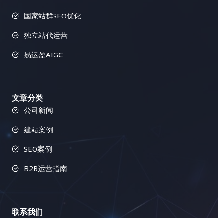
的战场上取得胜利，你需要一套强大的工具来武装你
可以了解哪些策略有效，哪些策略无效，并不断调整
齐放”？ 内容多样化策略的核心在于，根据目标用户
量。 1. 反向链接分析：洞察竞争对手，发现链接机会
国家站群SEO优化
的网站。以下是一些经过实战检验的利器，它们涵盖
策略，最终实现网站流量的持续增长，并最终实现你
的精准画像和网站的整体战略定位，选择最合适的内
Semrush 的反向链接分析功能可以帮助你分析竞争对
了关键词研究、网站分析、竞争对手分析、翻译和内
的商业目标。 记住，链接建设是一个马拉松，而不是
容形式，并将这些不同的内容形式有机地结合在一
手的反向链接情况，包括链接数量、链接质量、链接
独立站代运营
容优化等多个方面。它们能够帮助你提升网站排名，
短跑，需要坚持不懈的努力和持续的优化。 只有不断
起，构建一个完整、和谐、充满活力的内容生态系
来源等等。通过分析竞争对手的链接策略，你可以找
吸引更多目标用户。 三、小语种搜索引擎优化的最佳
学习，不断改进，才能在激烈的竞争中脱颖而出。 易
统。以下是一些常用的内容形式及其应用场景： 三、
到潜在的链接建设目标，并制定更有效的链接建设策
易运盈AIGC
实践：精耕细作，成就卓越 除了使用合适的工具外，
运盈（Yiyunying）是一家专业的数字营销机构，专
内容多样化策略的实施蓝图：如何打造一个内容丰富
略。Semrush 还可以帮助你识别有毒链接，这些链接
你还需要掌握一些小语种搜索引擎优化的最佳实践。
注于为企业提供全面的搜索引擎优化（SEO）服务。
的网站？ 步骤 详细说明 1. 深入洞察目标用户 不仅仅
可能会损害你的网站排名，及时清理这些链接至关重
这些实践可以帮助你最大化搜索引擎优化的效果，并
凭借多年的行业经验和专业的团队，易运盈致力于帮
是了解用户的基本人口统计学信息，更要深入挖掘他
要。了解竞争对手的链接配置文件可以帮助你识别链
获得长期稳定的排名提升。 四、小语种搜索引擎优化
文章分类
助客户提升网站在搜索引擎中的排名，增加有机流
们的兴趣爱好、痛点需求、内容偏好、信息获取渠
接建设机会，并制定更有效的策略，从而在竞争中占
工具对比：选择最适合你的武器 工具类型 功能 适用
公司新闻
量，推动业务增长。我们的使命是通过科学的SEO策
道、行为习惯、心理动机、价值观等，构建完整而精
据优势，并避免一些常见的错误。 2. 链接建设工具：
场景 关键词研究工具 关键词挖掘、竞争分析、搜索
略和数据驱动的方法，助力客户在数字化竞争中取得
准的用户画像，为内容创作提供方向。可以使用用户
简化流程，提高效率 Semrush 的链接建设工具可以
建站案例
量分析 寻找目标关键词，分析关键词竞争程度 网站
领先优势。 模块三：链接建设：网站权重的助推器(8
调研、数据分析、用户访谈、竞品分析等方法进行用
帮助你自动化链接建设流程，例如寻找潜在的链接合
分析工具 流量统计、用户行为分析、页面访问量分析
节详细教程) 更多模块
户洞察。 2. 精准制定内容策略 基于对目标用户的深
作伙伴、发送外联邮件、跟踪链接建设进度等等。这
SEO案例
了解网站运营状况，找出问题所在 竞争对手分析工具
刻理解和网站的整体战略目标，制定一个清晰、具
个工具可以大大提高你的链接建设效率，节省你的时
竞争对手网站分析、关键词排名分析、反向链接分析
B2B运营指南
体、可执行的内容策略，包括内容主题、内容形式、
间和精力，让你可以专注于更重要的搜索引擎优化工
了解竞争对手的策略，制定竞争策略 翻译工具 文本
发布频率、推广渠道、预算分配、团队协作、绩效评
作。它还可以帮助你管理你的外联活动，并跟踪你的
翻译、网站翻译、文档翻译 克服语言障碍，进行网站
估等。内容策略需要与网站的整体营销策略相一致，
链接建设成果，让你对链接建设的效果一目了然，并
本地化 内容优化工具 语法检查、拼写检查、可读性
并根据市场变化和用户反馈进行动态调整。 3. 高质量
根据数据进行优化调整。使用 Semrush 的链接建设
联系我们
分析 提升网站内容质量，优化用户体验 这个表格列
内容创作 内容为王，优质的内容是吸引用户的基石。
工具可以简化链接建设流程，并提高你的效率，让你