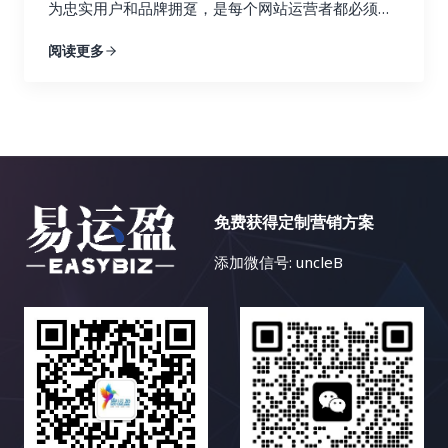
加复杂，我们需要针对不同的语言和文化制定不同的
业权威博客的链接带来了大量的目标流量和转化，而
为忠实用户和品牌拥趸，是每个网站运营者都必须认
的链接建设目标，例如与你行业相关的博客、论坛和
策略。 首先，语言障碍是显而易见的。不懂小语种，
来自低质量论坛的链接则几乎没有效果，甚至可能损
真思考的战略性问题。内容多样化策略，正是解决这
新闻网站。你还可以使用 Ahrefs 来分析哪些关键词
阅读更多
就很难理解目标市场的用户需求、搜索习惯和文化背
害网站的声誉。 基于这些发现，你可以及时调整你的
一难题的关键所在。本文将深入探讨内容多样化策略
为你的竞争对手带来了最多的流量，并以此为参考，
景，更难以进行有效的关键词研究和内容创作。你可
链接建设策略，将更多的资源和精力投入到有效的策
的核心理念，并详细阐述如何利用博客文章、案例研
优化你的关键词策略，从而获得更多的搜索流量。找
能需要借助翻译工具或者专业的翻译人员，这无疑会
略上，就像一个精明的投资者，会将资金投入到最有
究、视频、信息图表、互动内容等多种内容形式，构
到合适的关键词是链接建设的关键，因为它可以帮助
增加成本和时间。 其次，市场差异也是一个重要的挑
潜力的项目中。 数据分析不是一次性的工作，而是一
建一个内容丰富、形式多样、引人入胜的网站内容生
你找到相关的链接机会，并创建更有针对性的内容，
战。不同国家和地区的文化、消费习惯、法律法规等
个持续迭代的过程。你需要定期监控数据，并根据数
态，最终实现网站流量的持续增长、用户参与度的显
吸引目标受众的关注，并最终获得链接。 3. 内容探
都存在差异，需要针对不同的市场制定不同的搜索引
据变化动态调整策略。 这就像一个经验丰富的船长，
著提升以及商业目标的全面达成。 一、告别内容同质
索：打造爆款内容，吸引高质量链接 Ahrefs 的内容
擎优化策略。例如，在某些国家，某些特定产品或服
需要根据风向和水流的变化不断调整航线，才能最终
化：为何内容多样化至关重要？ 想象一下，如果一个
探索功能可以帮助你找到在社交媒体上表现优异的内
务的推广可能会受到限制，你需要了解目标市场的相
免费获得定制营销方案
安全抵达目的地。 市场环境和用户行为都在不断变
花园里只种植着单一品种的花卉，即使再娇艳欲滴，
容。你可以分析这些内容的主题、格式、推广策略等
关法律法规。 再次，竞争激烈也是一个不容忽视的问
化，只有持续地分析数据，才能保持链接建设策略的
也会让人感到单调乏味。同样的道理，如果一个网站
等，从中学习如何创作更具吸引力的内容，从而吸引
添加微信号: uncleB
题。一些热门的小语种市场竞争非常激烈，需要付出
有效性。 五、 案例分析：小红书如何玩转链接建
只提供单一的内容形式，即使文字再优美，设计再精
更多的链接。通过分析热门内容，你可以了解目标受
更多的努力才能获得好的排名。你需要投入更多的时
设？ 小红书作为一个以用户生成内容（UGC）为主的
美，用户也会感到枯燥乏味，最终导致网站流量的流
众感兴趣的话题，并创作更有可能获得链接和分享的
间和资源，进行更深入的关键词研究和内容优化。 最
社交电商平台，其链接建设策略非常值得学习和借
失和用户参与度的下降。 互联网用户是一个极其庞大
内容，从而提升你的内容营销效果。高质量的内容是
后，资源匮乏也是小语种搜索引擎优化面临的一个难
鉴。 小红书的成功并非偶然，而是精心策划和运营的
且异质性极高的群体，不同的用户拥有不同的背景、
吸引链接的关键，因为它可以为用户提供价值，并鼓
题。相比于英语等主流语言，小语种搜索引擎优化的
结果。 让我们深入剖析小红书是如何玩转链接建设
兴趣、需求、学习风格、认知模式和行为习惯。有些
励其他网站链接到你的网站，从而提升你的网站权威
学习资源和工具相对匮乏。找到合适的工具和资源需
的： 小红书的成功案例表明，高质量的内容和活跃的
人喜欢深入阅读长篇的专业文章，有些人则更倾向于
性和排名。好的内容也更容易在社交媒体上被分享，
要花费更多的时间和精力。你可能需要尝试不同的工
社区是链接建设的基石。 通过创造有价值的内容，吸
观看短小精悍的视频教程；有些人对数据和图表情有
从而带来更多的曝光率和流量。 三、Semrush：多功
具，并进行比较和筛选。 然而，挑战与机遇并存。随
引用户参与，并引导用户分享和转载，可以获得大量
独钟，有些人则更容易被生动的故事和案例所打动；
能搜索引擎优化工具，助力链接建设 Semrush 就像