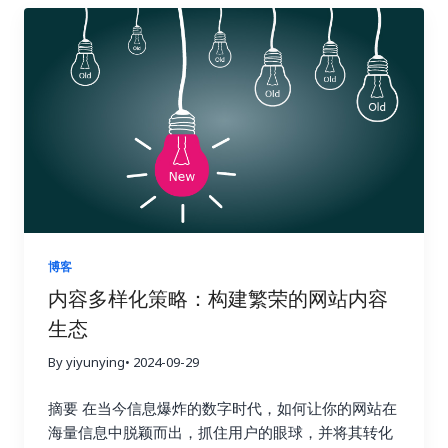
据分析功能，从关键词研究到竞争对手分析，再到网
搜索引擎优化工具，就像找到了一把打开国际市场大
是万里长征的第一步，更重要的是如何解读这些数据
站审核，Ahrefs 都能帮你轻松搞定，让你在搜索引擎
门的金钥匙，能够帮助你的网站在全球范围内获得更
并将它们转化为可操作的洞察力，最终指导我们的行
优化的战场上运筹帷幄，决胜千里。它可以帮助你了
高的曝光率和流量。有效的搜索引擎优化策略可以帮
动，就像一位经验丰富的侦探，需要从蛛丝马迹中找
解你的网站在哪些方面需要改进，以及如何更好地优
助你吸引目标用户，提升品牌知名度，最终带来更高
到破案的关键线索。 首先，你需要对收集到的数据进
化你的网站以获得更高的排名和更多的流量。 1. 竞争
的转化率和收益。 这篇文章将为你揭秘一系列强大且
行整理和分类，就像整理一个杂乱的房间一样，将物
对手分析：知己知彼，百战不殆 使用 Ahrefs 的网站
高效的小语种搜索引擎优化工具。我们会深入探讨每
品分门别类地摆放整齐。例如，你可以将链接按照来
分析功能，只需输入竞争对手的域名，即可全面了解
一种工具的功能和优势，并提供一些实际操作的建
源网站的权威性、链接类型（如文本链接、图片链
他们的反向链接情况。你可以分析他们的链接来源、
议，帮助你克服语言障碍，精准定位目标用户，让你
接、目录链接等）、锚文本的相关性等进行分类。 清
链接类型、锚文本等等，从中学习他们的成功经验，
的网站在国际竞争中脱颖而出，最终实现业务的蓬勃
晰的分类有助于你更好地理解数据的结构，为后续的
并找到可以借鉴的链接建设策略。更重要的是，你可
发展。做好准备，一起开启小语种搜索引擎优化的奇
分析打下坚实的基础。 接下来，你需要分析不同类型
以识别竞争对手获得链接的网站，并尝试从相同的网
妙旅程！ 一、小语种搜索引擎优化的挑战与机遇：扬
的链接对网站关键指标的影响，例如，来自高权重、
站获取链接。这是一种非常有效的链接建设策略，可
博客
帆出海，乘风破浪 在进军国际市场时，小语种搜索引
高相关性网站的链接是否带来了更多的推荐流量？包
以让你事半功倍，快速提升你的网站排名。通过深入
内容多样化策略：构建繁荣的网站内容
擎优化无疑是一块难啃的骨头。它不像英语搜索引擎
含目标关键词的锚文本是否提升了网站在搜索引擎结
分析竞争对手的链接，你可以了解他们的优势和劣
生态
优化那样有丰富的资源和工具。与主流语言英语相
果页面中的排名？来自社交媒体平台的链接是否带来
势，并制定更具针对性的链接建设策略，从而在竞争
比，小语种搜索引擎优化面临着诸多挑战，例如西班
了更高的用户参与度？ 这些指标就像一个仪表盘，可
中占据优势。 2. 关键词研究：精准定位，事半功倍
By yiyunying
• 2024-09-29
牙语、德语、法语、意大利语、葡萄牙语、俄语、日
以帮助你实时监控网站的“健康状况”。 通过深入的数
Ahrefs 的关键词研究功能可以帮助你找到与你的行业
语、韩语、阿拉伯语等等，每一个语种都有其独特的
据分析，你可以发现哪些链接建设策略真正有效，哪
摘要 在当今信息爆炸的数字时代，如何让你的网站在
相关的关键词，并分析这些关键词的搜索量、竞争程
语法和文化背景。这使得搜索引擎优化策略的制定更
些策略只是徒劳无功。例如，你可能会发现，来自行
海量信息中脱颖而出，抓住用户的眼球，并将其转化
度以及排名情况。通过关键词研究，你可以找到潜在