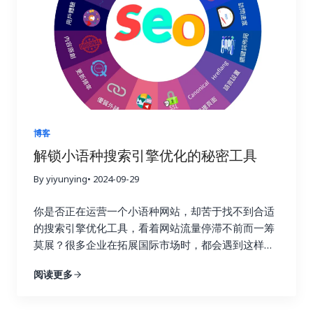
单的流量获取，而是将流量转化为实际的商业价值，
要？ 在搜索引擎优化这个复杂而精妙的领域中，链接
最终实现盈利。 二、 如何选择合适的链接建设追踪
就好比一张张珍贵的选票，每一张都代表着对你网站
工具？ 市面上有很多链接建设追踪工具，它们的功能
权威性和可信度的认可。高质量的链接越多，搜索引
和价格各不相同。选择合适的工具至关重要，就像一
擎就越信任你的网站，你的排名自然也就越高。这就
个工匠需要选择合适的工具才能更好地完成工作一
好比现实生活中的社交圈，朋友越多，人脉越广，你
样。在选择工具之前，你需要明确自己的需求和预
的影响力也就越大。链接建设不仅仅关乎排名，更关
算。有些工具功能强大，但价格昂贵；有些工具功能
乎你的在线业务的整体成功与长远发展。一个强大的
简单，但价格亲民。你需要根据自己的实际情况，权
链接配置文件不仅可以带来更高的品牌知名度和更多
博客
衡利弊，选择最合适的工具。 以下是一些常用的链接
的推荐流量，更能建立起坚实的用户信任，为你的业
解锁小语种搜索引擎优化的秘密工具
建设追踪工具，以及它们的优缺点： 除了以上这些工
务带来持续的增长动力。忽视链接建设，就像建造一
具之外，还有其他一些工具也值得考虑，例如
By yiyunying
• 2024-09-29
座空中楼阁，看似华丽，实则根基不稳，随时可能坍
Majestic SEO、Moz Open Site Explorer 等等。选
塌。试想一下，如果你的网站缺乏来自其他权威网站
你是否正在运营一个小语种网站，却苦于找不到合适
择工具时，不仅要考虑功能和价格，还要考虑易用性
的认可，搜索引擎又该如何判断你的网站的价值和可
的搜索引擎优化工具，看着网站流量停滞不前而一筹
和数据准确性。一个好的工具应该易于上手，操作简
信度呢？ 二、Ahrefs：全能型搜索引擎优化工具，挖
莫展？很多企业在拓展国际市场时，都会遇到这样的
单，并且能够提供准确可靠的数据，为你的决策提供
掘链接宝藏 Ahrefs 就像一位经验丰富的侦探，拥有
困境。你并不孤单，别担心，你并非孤军奋战。在全
依据。 三、 关键指标：哪些数据值得关注？ 在追踪
强大的数据分析能力，可以帮助你深入挖掘竞争对手
阅读更多
球化的浪潮下，越来越多的企业开始将目光投向海外
链接建设效果时，需要关注一些关键指标，这些指标
的链接策略，发现潜在的链接机会，并制定更有效的
市场。这意味着小语种市场蕴藏着巨大的潜力，小语
可以帮助你全面了解链接建设的进展情况。 四、 数
搜索引擎优化策略。它提供了全面的搜索引擎优化数
种搜索引擎优化也随之变得越来越重要。掌握正确的
据分析实战：如何解读数据并优化策略？ 收集数据只