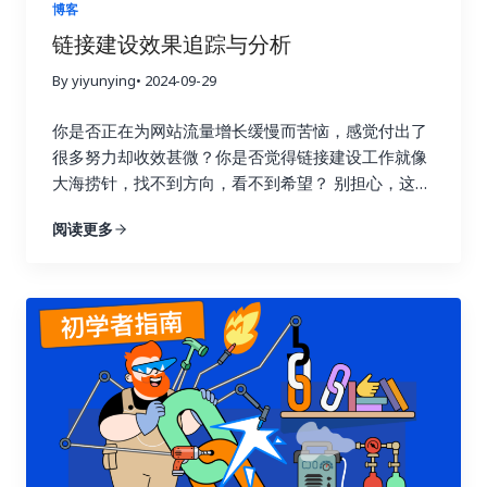
博客
链接建设效果追踪与分析
By yiyunying
• 2024-09-29
你是否正在为网站流量增长缓慢而苦恼，感觉付出了
很多努力却收效甚微？你是否觉得链接建设工作就像
大海捞针，找不到方向，看不到希望？ 别担心，这篇
指南将为你详细解读如何通过数据驱动策略，在短短
阅读更多
七天内让你的链接建设效果翻倍，实现网站流量的显
著提升！我们将深入探讨链接建设效果追踪与分析的
每一个环节，帮助你告别盲目尝试，开启数据驱动的
新时代。 一、 深入理解链接建设效果追踪的意义 许
多人在进行链接建设时，往往缺乏明确的目标和方
向，就像在黑暗中摸索前行。他们只知道不断地去获
取链接，却不清楚哪些链接真正有效，哪些链接只是
浪费时间和精力。这种做法不仅效率低，还可能适得
其反，损害网站的搜索引擎优化效果。 链接建设效果
追踪就像一盏明灯，照亮前进的道路，它能帮助你清