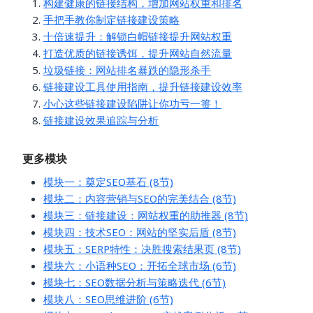
构建健康的链接结构，增加网站权重和排名
手把手教你制定链接建设策略
十倍速提升：解锁白帽链接提升网站权重
打造优质的链接诱饵，提升网站自然流量
垃圾链接：网站排名暴跌的隐形杀手
链接建设工具使用指南，提升链接建设效率
小心这些链接建设陷阱让你功亏一篑！
链接建设效果追踪与分析
更多模块
模块一：奠定SEO基石 (8节)
模块二：内容营销与SEO的完美结合 (8节)
模块三：链接建设：网站权重的助推器 (8节)
模块四：技术SEO：网站的坚实后盾 (8节)
模块五：SERP特性：决胜搜索结果页 (8节)
模块六：小语种SEO：开拓全球市场 (6节)
模块七：SEO数据分析与策略迭代 (6节)
模块八：SEO思维进阶 (6节)