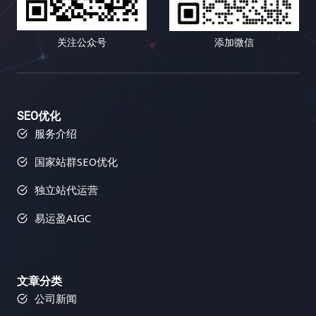
着全球化的深入发展，小语种市场蕴藏着巨大的潜
的、高质量的外部链接，并提升网站的流量、知名度
有些人喜欢积极参与互动，分享自己的观点和经验，
一位多才多艺的助手，可以帮助你进行关键词研究、
力。这是一个尚未完全开发的蓝海市场。掌握小语种
和最终的转化率。 六、 常见误区：你需要避免哪些
有些人则更倾向于被动地接收信息，默默地汲取知
竞争对手分析、网站审核等等，全方位提升你的搜索
关注公众号
添加微信
搜索引擎优化技巧，就能抢占先机，在蓝海市场中获
坑？ 在进行链接建设的道路上，充满了各种陷阱和误
识。内容多样化策略正是为了满足这些不同用户的个
引擎优化效果。它不仅可以帮助你分析竞争对手，还
得丰厚的回报。想想看，如果你的网站能够在竞争相
区。 避免这些误区可以帮助你少走弯路，提高效率，
性化需求，提供更具针对性、更 engaging、更富有
可以帮助你跟踪你的搜索引擎优化进度，并提供可操
对较小的市场中获得领先地位，那将带来多么巨大的
并最终取得成功。 七、 总结：数据驱动，持续优
吸引力的内容体验，从而提升用户粘性，将偶然的访
作的改进建议，让你在搜索引擎优化的道路上少走弯
商机！你将有机会接触到更广泛的用户群体，并获得
化！ 链接建设不是一蹴而就的项目，而是一个长期而
客转化为忠实的粉丝，最终实现网站流量的持续增
路，快速提升网站排名。它可以帮助你识别你的网站
更高的市场份额。 二、小语种搜索引擎优化工具箱：
复杂的过程，需要不断地学习、实践和优化。 数据驱
长、品牌影响力的提升以及商业目标的全面达成。
存在的问题，并提供解决方案，让你可以更好地优化
SEO优化
武装你的网站，征服全球 想要在小语种搜索引擎优化
动是链接建设成功的关键。 通过追踪和分析数据，你
二、内容多样化策略的武器库：如何让你的网站“百花
你的网站，并获得更好的搜索引擎排名和更多的流
服务介绍
的战场上取得胜利，你需要一套强大的工具来武装你
可以了解哪些策略有效，哪些策略无效，并不断调整
齐放”？ 内容多样化策略的核心在于，根据目标用户
量。 1. 反向链接分析：洞察竞争对手，发现链接机会
国家站群SEO优化
的网站。以下是一些经过实战检验的利器，它们涵盖
策略，最终实现网站流量的持续增长，并最终实现你
的精准画像和网站的整体战略定位，选择最合适的内
Semrush 的反向链接分析功能可以帮助你分析竞争对
了关键词研究、网站分析、竞争对手分析、翻译和内
的商业目标。 记住，链接建设是一个马拉松，而不是
容形式，并将这些不同的内容形式有机地结合在一
手的反向链接情况，包括链接数量、链接质量、链接
独立站代运营
容优化等多个方面。它们能够帮助你提升网站排名，
短跑，需要坚持不懈的努力和持续的优化。 只有不断
起，构建一个完整、和谐、充满活力的内容生态系
来源等等。通过分析竞争对手的链接策略，你可以找
吸引更多目标用户。 三、小语种搜索引擎优化的最佳
学习，不断改进，才能在激烈的竞争中脱颖而出。 易
统。以下是一些常用的内容形式及其应用场景： 三、
到潜在的链接建设目标，并制定更有效的链接建设策
易运盈AIGC
实践：精耕细作，成就卓越 除了使用合适的工具外，
运盈（Yiyunying）是一家专业的数字营销机构，专
内容多样化策略的实施蓝图：如何打造一个内容丰富
略。Semrush 还可以帮助你识别有毒链接，这些链接
你还需要掌握一些小语种搜索引擎优化的最佳实践。
注于为企业提供全面的搜索引擎优化（SEO）服务。
的网站？ 步骤 详细说明 1. 深入洞察目标用户 不仅仅
可能会损害你的网站排名，及时清理这些链接至关重
这些实践可以帮助你最大化搜索引擎优化的效果，并
凭借多年的行业经验和专业的团队，易运盈致力于帮
是了解用户的基本人口统计学信息，更要深入挖掘他
要。了解竞争对手的链接配置文件可以帮助你识别链
获得长期稳定的排名提升。 四、小语种搜索引擎优化
文章分类
助客户提升网站在搜索引擎中的排名，增加有机流
们的兴趣爱好、痛点需求、内容偏好、信息获取渠
接建设机会，并制定更有效的策略，从而在竞争中占
工具对比：选择最适合你的武器 工具类型 功能 适用
公司新闻
量，推动业务增长。我们的使命是通过科学的SEO策
道、行为习惯、心理动机、价值观等，构建完整而精
据优势，并避免一些常见的错误。 2. 链接建设工具：
场景 关键词研究工具 关键词挖掘、竞争分析、搜索
略和数据驱动的方法，助力客户在数字化竞争中取得
准的用户画像，为内容创作提供方向。可以使用用户