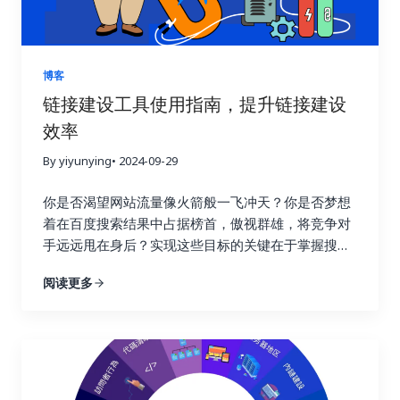
晰地了解每一次链接建设活动的实际效果，让你知道
哪些策略有效，哪些策略需要改进。就像驾驶汽车需
要查看仪表盘一样，追踪链接建设效果可以让你随时
掌握网站的“行驶状态”，从而做出更明智的决策。 试
博客
想一下，一个射手如果每次射击后都无法看到箭的落
链接建设工具使用指南，提升链接建设
点，他该如何调整自己的射击姿势和力度呢？链接建
效率
设也是如此，只有不断追踪效果，才能知道哪些策略
命中了目标，哪些策略需要调整。通过追踪链接建设
By yiyunying
• 2024-09-29
效果，你可以避免无效的努力，将宝贵的资源集中到
真正有效的策略上，从而最大化投资回报率，就像一
你是否渴望网站流量像火箭般一飞冲天？你是否梦想
个精明的投资者，会仔细分析市场行情，选择最具潜
着在百度搜索结果中占据榜首，傲视群雄，将竞争对
力的投资项目。 更重要的是，追踪链接建设效果可以
手远远甩在身后？实现这些目标的关键在于掌握搜索
帮助你深入了解用户的行为模式。你可以了解用户通
引擎优化的精髓，而链接建设正是其中最为重要的环
阅读更多
过哪些链接访问你的网站，他们在你的网站上停留了
节！不要再浪费宝贵的时间和精力在低效的搜索引擎
多久，浏览了哪些页面，点击了哪些按钮，甚至完成
优化策略上！这篇终极指南将为你揭开链接建设的秘
了哪些转化行为。这些数据就像一座宝藏，蕴藏着巨
密，手把手教你如何利用 Ahrefs、Semrush 和
大的商业价值。通过分析这些数据，你可以更好地理
Buzzsumo 这三大神器，轻松提升链接建设效率，让
解用户的需求和痛点，优化网站内容和用户体验，最
你的网站在竞争激烈的线上世界中脱颖而出，成为行
终提高转化率，实现业务的持续增长。这不仅仅是简
业领军者！ 一、链接建设的重要性：为什么它如此重