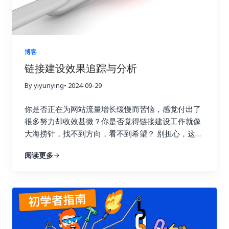
博客
链接建设效果追踪与分析
By yiyunying
• 2024-09-29
你是否正在为网站流量增长缓慢而苦恼，感觉付出了
很多努力却收效甚微？你是否觉得链接建设工作就像
大海捞针，找不到方向，看不到希望？ 别担心，这篇
指南将为你详细解读如何通过数据驱动策略，在短短
阅读更多
七天内让你的链接建设效果翻倍，实现网站流量的显
著提升！我们将深入探讨链接建设效果追踪与分析的
每一个环节，帮助你告别盲目尝试，开启数据驱动的
新时代。 一、 深入理解链接建设效果追踪的意义 许
多人在进行链接建设时，往往缺乏明确的目标和方
向，就像在黑暗中摸索前行。他们只知道不断地去获