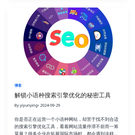
了哪些转化行为。这些数据就像一座宝藏，蕴藏着巨
密，手把手教你如何利用 Ahrefs、Semrush 和
大的商业价值。通过分析这些数据，你可以更好地理
Buzzsumo 这三大神器，轻松提升链接建设效率，让
解用户的需求和痛点，优化网站内容和用户体验，最
你的网站在竞争激烈的线上世界中脱颖而出，成为行
终提高转化率，实现业务的持续增长。这不仅仅是简
业领军者！ 一、链接建设的重要性：为什么它如此重
单的流量获取，而是将流量转化为实际的商业价值，
要？ 在搜索引擎优化这个复杂而精妙的领域中，链接
最终实现盈利。 二、 如何选择合适的链接建设追踪
就好比一张张珍贵的选票，每一张都代表着对你网站
工具？ 市面上有很多链接建设追踪工具，它们的功能
权威性和可信度的认可。高质量的链接越多，搜索引
和价格各不相同。选择合适的工具至关重要，就像一
擎就越信任你的网站，你的排名自然也就越高。这就
个工匠需要选择合适的工具才能更好地完成工作一
好比现实生活中的社交圈，朋友越多，人脉越广，你
样。在选择工具之前，你需要明确自己的需求和预
的影响力也就越大。链接建设不仅仅关乎排名，更关
算。有些工具功能强大，但价格昂贵；有些工具功能
乎你的在线业务的整体成功与长远发展。一个强大的
简单，但价格亲民。你需要根据自己的实际情况，权
链接配置文件不仅可以带来更高的品牌知名度和更多
博客
衡利弊，选择最合适的工具。 以下是一些常用的链接
的推荐流量，更能建立起坚实的用户信任，为你的业
解锁小语种搜索引擎优化的秘密工具
建设追踪工具，以及它们的优缺点： 除了以上这些工
务带来持续的增长动力。忽视链接建设，就像建造一
具之外，还有其他一些工具也值得考虑，例如
By yiyunying
• 2024-09-29
座空中楼阁，看似华丽，实则根基不稳，随时可能坍
Majestic SEO、Moz Open Site Explorer 等等。选
塌。试想一下，如果你的网站缺乏来自其他权威网站
你是否正在运营一个小语种网站，却苦于找不到合适
择工具时，不仅要考虑功能和价格，还要考虑易用性
的认可，搜索引擎又该如何判断你的网站的价值和可
的搜索引擎优化工具，看着网站流量停滞不前而一筹
和数据准确性。一个好的工具应该易于上手，操作简
信度呢？ 二、Ahrefs：全能型搜索引擎优化工具，挖
莫展？很多企业在拓展国际市场时，都会遇到这样的
单，并且能够提供准确可靠的数据，为你的决策提供
掘链接宝藏 Ahrefs 就像一位经验丰富的侦探，拥有