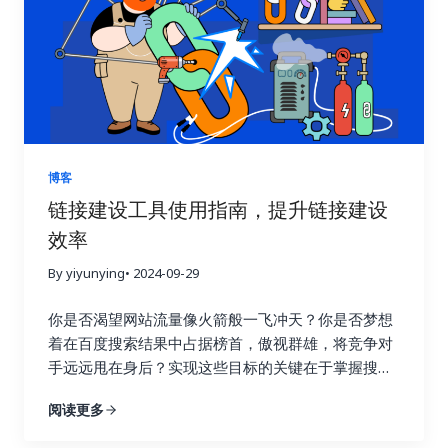
取链接，却不清楚哪些链接真正有效，哪些链接只是
浪费时间和精力。这种做法不仅效率低，还可能适得
其反，损害网站的搜索引擎优化效果。 链接建设效果
追踪就像一盏明灯，照亮前进的道路，它能帮助你清
晰地了解每一次链接建设活动的实际效果，让你知道
哪些策略有效，哪些策略需要改进。就像驾驶汽车需
要查看仪表盘一样，追踪链接建设效果可以让你随时
掌握网站的“行驶状态”，从而做出更明智的决策。 试
博客
想一下，一个射手如果每次射击后都无法看到箭的落
链接建设工具使用指南，提升链接建设
点，他该如何调整自己的射击姿势和力度呢？链接建
效率
设也是如此，只有不断追踪效果，才能知道哪些策略
命中了目标，哪些策略需要调整。通过追踪链接建设
By yiyunying
• 2024-09-29
效果，你可以避免无效的努力，将宝贵的资源集中到
真正有效的策略上，从而最大化投资回报率，就像一
你是否渴望网站流量像火箭般一飞冲天？你是否梦想
个精明的投资者，会仔细分析市场行情，选择最具潜
着在百度搜索结果中占据榜首，傲视群雄，将竞争对
力的投资项目。 更重要的是，追踪链接建设效果可以
手远远甩在身后？实现这些目标的关键在于掌握搜索
帮助你深入了解用户的行为模式。你可以了解用户通
引擎优化的精髓，而链接建设正是其中最为重要的环
阅读更多
过哪些链接访问你的网站，他们在你的网站上停留了
节！不要再浪费宝贵的时间和精力在低效的搜索引擎
多久，浏览了哪些页面，点击了哪些按钮，甚至完成
优化策略上！这篇终极指南将为你揭开链接建设的秘