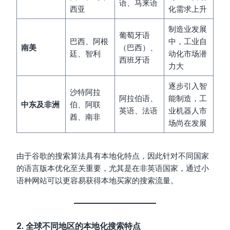
语、马来语
西亚
化需求上升
制造业发展
葡萄牙语
巴西、阿根
中，工业自
南美
（巴西）、
廷、智利
动化市场潜
西班牙语
力大
逐步引入智
沙特阿拉
阿拉伯语、
能制造，工
中东及非洲
伯、阿联
英语、法语
业机器人市
酋、南非
场尚在发展
由于谷歌的搜索算法具有本地化特点，因此针对不同国家
的语言版本优化至关重要，尤其是在非英语国家，通过小
语种网站可以更容易获得本地买家的搜索流量。
2. 全球不同地区的本地化搜索特点