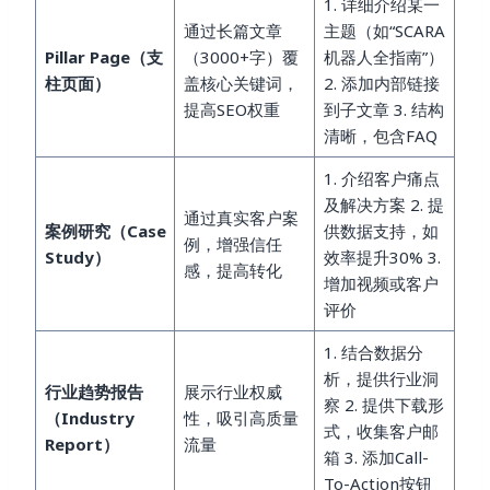
1. 详细介绍某一
通过长篇文章
主题（如“SCARA
Pillar Page（支
（3000+字）覆
机器人全指南”）
柱页面）
盖核心关键词，
2. 添加内部链接
提高SEO权重
到子文章 3. 结构
清晰，包含FAQ
1. 介绍客户痛点
及解决方案 2. 提
通过真实客户案
案例研究（Case
供数据支持，如
例，增强信任
Study）
效率提升30% 3.
感，提高转化
增加视频或客户
评价
1. 结合数据分
析，提供行业洞
行业趋势报告
展示行业权威
察 2. 提供下载形
（Industry
性，吸引高质量
式，收集客户邮
Report）
流量
箱 3. 添加Call-
To-Action按钮