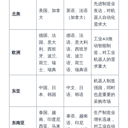
先进制造业
美国、加拿
英语、法语
发达，对机
北美
大
（加拿大）
器人自动化
需求大
德国、法
德语、法
工业4.0推
国、意大
语、意大利
动智能制
利、西班
语、西班牙
欧洲
造，对工业
牙、波兰、
语、波兰
机器人的需
荷兰、瑞
语、荷兰
求量大
士、瑞典
语、瑞典语
机器人制造
中国、日
中文、日
强国，同时
东亚
本、韩国
语、韩语
也是重要的
采购市场
泰国、越
生产制造业
泰语、越南
南、印度尼
增长迅速，
东南亚
语、印尼
西亚、马来
对工业自动