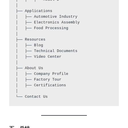
│

├── Applications

│   ├── Automotive Industry

│   ├── Electronics Assembly

│   ├── Food Processing

│

├── Resources

│   ├── Blog

│   ├── Technical Documents

│   ├── Video Center

│

├── About Us

│   ├── Company Profile

│   ├── Factory Tour

│   ├── Certifications

│
