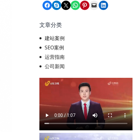
Share on Facebook
Share on Skype
Share on X
Share on WhatsApp
Share on Pinterest
Email this Page
Share on LinkedIn
文章分类
建站案例
SEO案例
运营指南
公司新闻