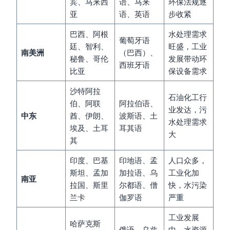
宾、马来西
语、马来
环保法规逐
亚
语、英语
步收紧
巴西、阿根
水处理需求
葡萄牙语
廷、智利、
旺盛，工业
南美洲
（巴西）、
秘鲁、哥伦
发展带动环
西班牙语
比亚
保设备需求
沙特阿拉
石油化工行
伯、阿联
阿拉伯语、
业发达，污
中东
酋、伊朗、
波斯语、土
水处理需求
埃及、土耳
耳其语
大
其
印度、巴基
印地语、孟
人口众多，
斯坦、孟加
加拉语、乌
工业化加
南亚
拉国、斯里
尔都语、僧
快，水污染
兰卡
伽罗语
严重
工业发展
哈萨克斯
俄语、乌兹
中，水资源