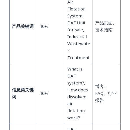
Air
Flotation
System,
DAF Unit
产品页面、
产品关键词
40%
for sale,
技术指南
Industrial
Wastewate
r
Treatment
What is
DAF
system?,
博客、
信息类关键
How does
40%
FAQ、行业
词
dissolved
报告
air
flotation
work?
DAF