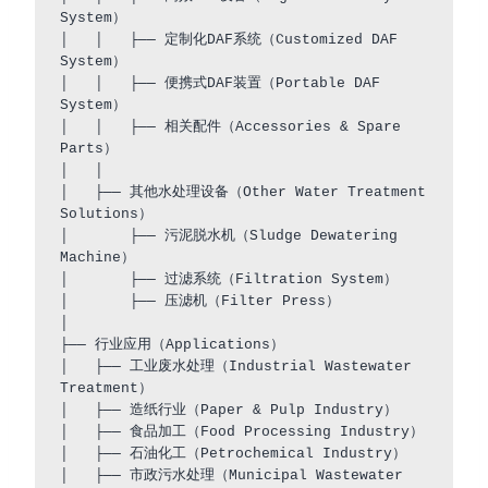
System）

│   │   ├── 定制化DAF系统（Customized DAF 
System）

│   │   ├── 便携式DAF装置（Portable DAF 
System）

│   │   ├── 相关配件（Accessories & Spare 
Parts）

│   │

│   ├── 其他水处理设备（Other Water Treatment 
Solutions）

│       ├── 污泥脱水机（Sludge Dewatering 
Machine）

│       ├── 过滤系统（Filtration System）

│       ├── 压滤机（Filter Press）

│

├── 行业应用（Applications）

│   ├── 工业废水处理（Industrial Wastewater 
Treatment）

│   ├── 造纸行业（Paper & Pulp Industry）

│   ├── 食品加工（Food Processing Industry）

│   ├── 石油化工（Petrochemical Industry）

│   ├── 市政污水处理（Municipal Wastewater 