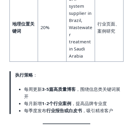
system
supplier in
Brazil,
地理位置关
行业页面、
20%
Wastewate
键词
案例研究
r
treatment
in Saudi
Arabia
执行策略
：
每周更新
3-5篇高质量博客
，围绕信息类关键词展
开
每月新增
1-2个行业案例
，提高品牌专业度
每季度发布
行业报告或白皮书
，吸引精准客户