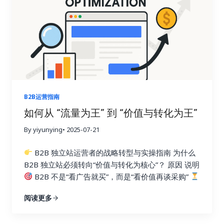
优化目标：帮你达成哪些结果？ 目标 具体表现
被
AI 摘要引用 出现在 Google AI Overview 卡片中
被 ChatGPT/Bing/Gemini…
B2B运营指南
如何从 “流量为王” 到 “价值与转化为王”
By yiyunying
• 2025-07-21
B2B 独立站运营者的战略转型与实操指南 为什么
B2B 独立站必须转向“价值与转化为核心”？ 原因 说明
B2B 不是“看广告就买”，而是“看价值再谈采购”
决策周期长 采购通常涉及多个角色：技术、财务、采
阅读更多
购
用户需要信任 仅靠 SEO 流量很难促成转化，需
要知识、案例、体验、内容支撑
流量增长已遇天