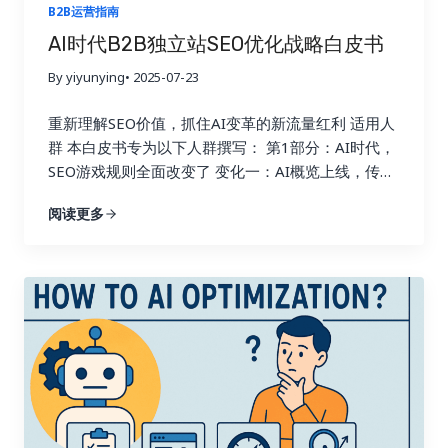
B2B运营指南
AI时代B2B独立站SEO优化战略白皮书
By yiyunying
• 2025-07-23
重新理解SEO价值，抓住AI变革的新流量红利 适用人
群 本白皮书专为以下人群撰写： 第1部分：AI时代，
SEO游戏规则全面改变了 变化一：AI概览上线，传统
SEO流量暴跌 2024年开始，Google正式上线了AI
阅读更多
Overview（AI概览）功能：
举个例子： 排名位
置 过去点击率 现在点击率（AI概览后） 首页第1位
30% 10% 首页第10位 3% 1% 第二页第3位 1% 0.5%
意味着什么？ 即使有几百个关键词排名首页，流量也
会大幅减少！ 变化二：Google“本地推荐”机制强化，
阻断跨境流量 想象你在北京点外卖，美团只推荐10公
里内的商家，广州的餐厅再好也不会出现。 Google
的搜索逻辑，现在跟美团一模一样： 用户在德国搜
索“custom kraft box” Google优先推荐： 1.使用.de
域名的德国企业网站 2.使用德语内容的网站 3.使用德