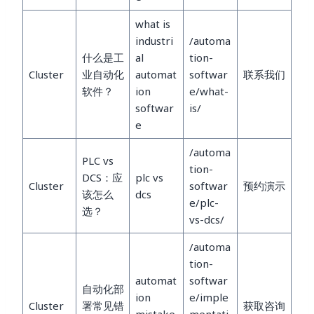
what is
industri
/automa
什么是工
al
tion-
Cluster
业自动化
automat
softwar
联系我们
软件？
ion
e/what-
softwar
is/
e
/automa
PLC vs
tion-
DCS：应
plc vs
Cluster
softwar
预约演示
该怎么
dcs
e/plc-
选？
vs-dcs/
/automa
tion-
automat
softwar
自动化部
ion
e/imple
Cluster
署常见错
获取咨询
mistake
mentati