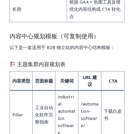
根据 GA4 + 热图工具反馈
长期
优化内容结构或 CTA 转化
点
内容中心规划模板（可复制使用）
以下是一套适用于 B2B 独立站的内容中心结构模板：
主题集群内容规划表
URL 建
内容类型
页面标题
关键词
CTA
议
industri
al
/automa
工业自动
automat
tion-
下载白皮
Pillar
化软件完
ion
softwar
书
整指南
softwar
e/
e