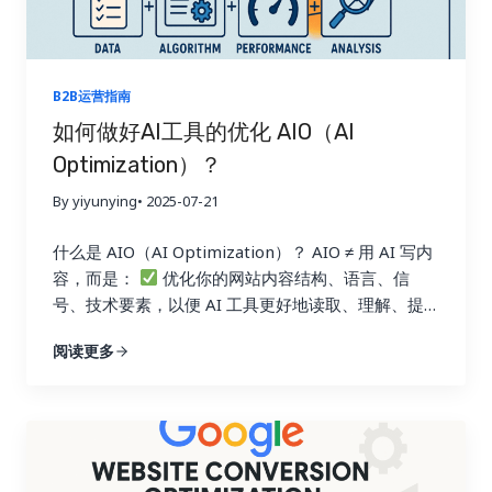
国服务器的网站 4.最后才推荐中国的英文网站
结
果是什么？ 变化三：产品关键词失效，B2B流量入口
正在萎缩 很多外贸企业过去靠“产品类关键词”带来流
量与询盘，例如： 但现在： 变化四：传统网站“一个
B2B运营指南
站打全球”模式正失效 过去的逻辑是： 但现在的搜索
如何做好AI工具的优化 AIO（AI
生态更偏向于： 一个德语客户，更愿意信任一个.de
Optimization）？
域名，德语内容的网站而不是一个来自中国的.com网
站翻译版本 SEO难了吗？是的！ 但机会也来了，比以
By yiyunying
• 2025-07-21
前更大！ 规则变了，就意味着新的“流量红利期”开始
了。 以下是一些正在被聪明企业抓住的新机会： 新
什么是 AIO（AI Optimization）？ AIO ≠ 用 AI 写内
机遇一：AI反而让“长尾关键词”变成最大红利池
搜
容，而是：
优化你的网站内容结构、语言、信
索方式变了： 过去 现在 关键词 问题句式 “kraft…
号、技术要素，以便 AI 工具更好地读取、理解、提
取，并愿意引用你的内容作为“答案”。 为什么 AIO 是
阅读更多
内容营销的下一个重点？ 原因 说明
AI 搜索崛起
Google SGE / AI Overview 正在压缩传统蓝链点击
SEO 排名不等于点击 AI 摘要优先展示“答案”，不
是排名第1的链接
AI 摘要需要信源 内容结构清
晰、权威、语义明确的网站更易被引用
先发优势
明显 很多竞争对手尚未布局 AIO，机会窗口期 AIO