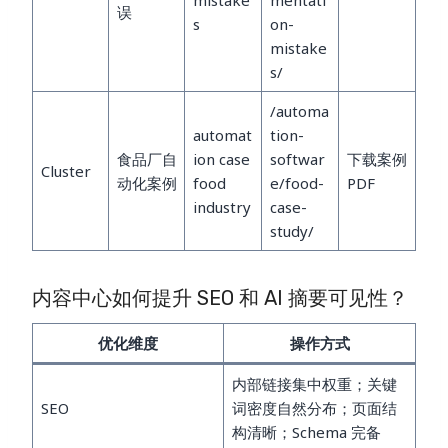
误
s
on-
mistake
s/
/automa
automat
tion-
食品厂自
ion case
softwar
下载案例
Cluster
动化案例
food
e/food-
PDF
industry
case-
study/
内容中心如何提升 SEO 和 AI 摘要可见性？
优化维度
操作方式
内部链接集中权重；关键
SEO
词密度自然分布；页面结
构清晰；Schema 完备