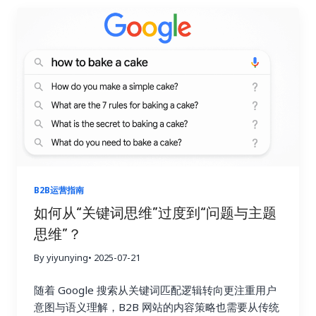
花板 AI 搜索压缩点击量，盲目追流量 ROI 下降
转
化才是最终目标 获取一个高质量询盘或 demo 预
约，比 10,000 次无效流量更有意义 从“流量为王”转
向“价值与转化为王”的思维跃迁 旧思维（流量为王）
新思维（价值+转化为王） 追求页面访问量 关注线索
质量、转化率 用关键词堆砌内容 用价值内容教育用
户 每篇文章追流量 每篇内容有转化目标（CTA） 重
SEO 排名 更重内容体验、信任感、行动引导 只看 GA
流量指标 看 CRM 中线索质量、销售反馈 如何实现这
种转变？具体操作指南如下：
1. 明确内容的“转化
目标”而非“流量目标”…
B2B运营指南
如何从“关键词思维”过度到“问题与主题
思维”？
By yiyunying
• 2025-07-21
随着 Google 搜索从关键词匹配逻辑转向更注重用户
意图与语义理解，B2B 网站的内容策略也需要从传统