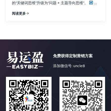
的“关键词思维”升级为“问题 + 主题导向思维”。
从
关键词思维 → 问题与主题思维：B2B 独立站的内容
阅读更多
升级路径 什么是“关键词思维” vs “问题与主题思维”？
思维方式 关键词思维（旧） 问题与主题思维（新）
核心焦点 精准关键词排名 用户真实需求和语义场景
内容结构 关键词密度 + 标题匹配 内容围绕用户问题
展开 SEO 策略 单点优化（一个页面一个关键词） 主
题集群优化（内容网络） 用户角度 “我要让 Google
知道我有这个词” “我要解答用户在搜索背后的问题”
免费获得定制营销方案
示例内容 “industrial automation software” “How
to choose the right industrial automation
添加微信号: uncleB
software for your factory?” 为什么 B2B 独立站必
须转向“问题与主题思维”？
1. B2B…