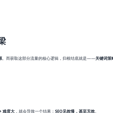
梁
源
。而获取这部分流量的核心逻辑，归根结底就是——
关键词策
+ 难度大
，就会导致一个结果：
SEO见效慢，甚至无效
。