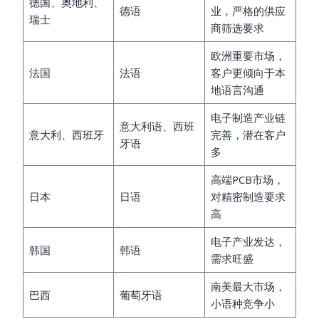
德国、奥地利、
德语
业，严格的供应
瑞士
商筛选要求
欧洲重要市场，
法国
法语
客户更倾向于本
地语言沟通
电子制造产业链
意大利语、西班
意大利、西班牙
完善，潜在客户
牙语
多
高端PCB市场，
日本
日语
对精密制造要求
高
电子产业发达，
韩国
韩语
需求旺盛
南美最大市场，
巴西
葡萄牙语
小语种竞争小