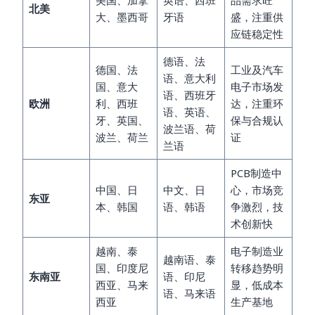
美国、加拿
英语、西班
品需求旺
北美
大、墨西哥
牙语
盛，注重供
应链稳定性
德语、法
德国、法
工业及汽车
语、意大利
国、意大
电子市场发
语、西班牙
欧洲
利、西班
达，注重环
语、英语、
牙、英国、
保与合规认
波兰语、荷
波兰、荷兰
证
兰语
PCB制造中
中国、日
中文、日
心，市场竞
东亚
本、韩国
语、韩语
争激烈，技
术创新快
越南、泰
电子制造业
越南语、泰
国、印度尼
转移趋势明
东南亚
语、印尼
西亚、马来
显，低成本
语、马来语
西亚
生产基地