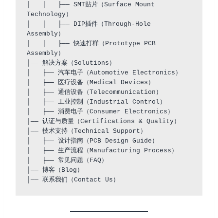
│   │   ├── SMT贴片（Surface Mount 
Technology）

│   │   ├── DIP插件（Through-Hole 
Assembly）

│   │   ├── 快速打样（Prototype PCB 
Assembly）

│── 解决方案（Solutions）

│   ├── 汽车电子（Automotive Electronics）

│   ├── 医疗设备（Medical Devices）

│   ├── 通信设备（Telecommunication）

│   ├── 工业控制（Industrial Control）

│   ├── 消费电子（Consumer Electronics）

│── 认证与质量（Certifications & Quality）

│── 技术支持（Technical Support）

│   ├── 设计指南（PCB Design Guide）

│   ├── 生产流程（Manufacturing Process）

│   ├── 常见问题（FAQ）

│── 博客（Blog）
