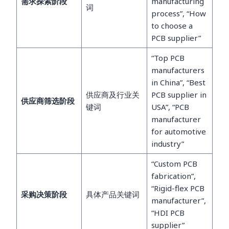
需求探索阶段
manufacturing
词
process”, “How
to choose a
PCB supplier”
“Top PCB
manufacturers
in China”, “Best
供应商及行业关
PCB supplier in
供应商筛选阶段
键词
USA”, “PCB
manufacturer
for automotive
industry”
“Custom PCB
fabrication”,
“Rigid-flex PCB
采购决策阶段
具体产品关键词
manufacturer”,
“HDI PCB
supplier”