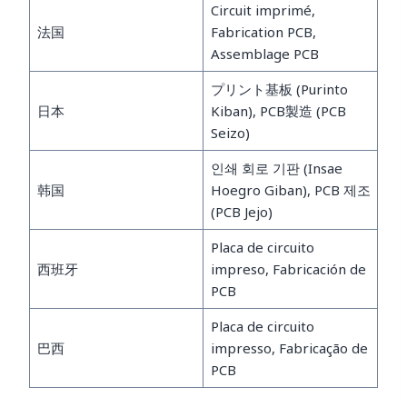
Circuit imprimé,
法国
Fabrication PCB,
Assemblage PCB
プリント基板 (Purinto
日本
Kiban), PCB製造 (PCB
Seizo)
인쇄 회로 기판 (Insae
韩国
Hoegro Giban), PCB 제조
(PCB Jejo)
Placa de circuito
西班牙
impreso, Fabricación de
PCB
Placa de circuito
巴西
impresso, Fabricação de
PCB