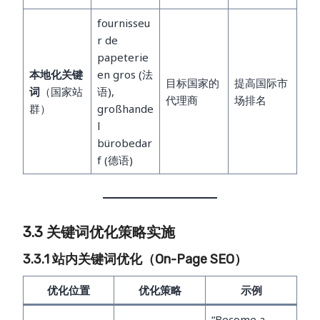
fournisseu
r de
papeterie
本地化关键
en gros (法
目标国家的
提高国际市
词
（国家站
语),
代理商
场排名
群）
großhande
l
bürobedar
f (德语)
3.3 关键词优化策略实施
3.3.1 站内关键词优化（On-Page SEO）
优化位置
优化策略
示例
“Become a