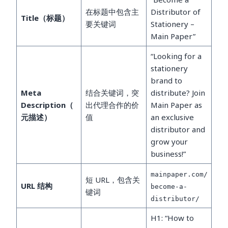
在标题中包含主
Distributor of
Title（标题）
要关键词
Stationery –
Main Paper”
“Looking for a
stationery
brand to
Meta
结合关键词，突
distribute? Join
Description（
出代理合作的价
Main Paper as
元描述）
值
an exclusive
distributor and
grow your
business!”
mainpaper.com/
短 URL，包含关
URL 结构
become-a-
键词
distributor/
H1: “How to