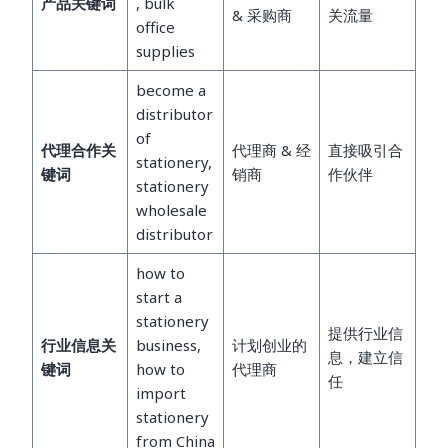
产品关键词
, bulk
& 采购商
关流量
office
supplies
become a
distributor
of
代理合作关
代理商 & 经
直接吸引合
stationery,
键词
销商
作伙伴
stationery
wholesale
distributor
how to
start a
stationery
提供行业信
行业信息关
business,
计划创业的
息，建立信
键词
how to
代理商
任
import
stationery
from China