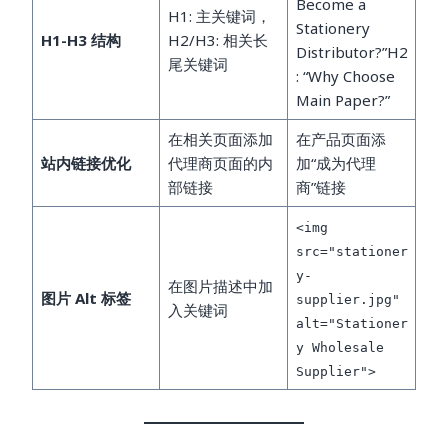
Become a
H1: 主关键词，
Stationery
H1-H3 结构
H2/H3: 相关长
Distributor?”H2
尾关键词
: “Why Choose
Main Paper?”
在相关页面添加
在产品页面添
站内链接优化
代理商页面的内
加“成为代理
部链接
商”链接
<img
src="stationer
y-
在图片描述中加
图片 Alt 标签
supplier.jpg"
入关键词
alt="Stationer
y Wholesale
Supplier">