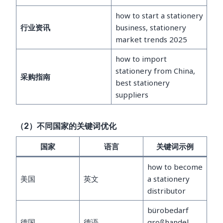
how to start a stationery
行业资讯
business, stationery
market trends 2025
how to import
stationery from China,
采购指南
best stationery
suppliers
（2）不同国家的关键词优化
国家
语言
关键词示例
how to become
美国
英文
a stationery
distributor
bürobedarf
德国
德语
großhandel