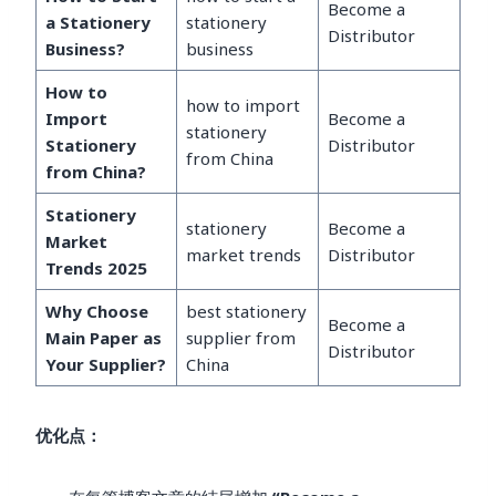
Become a
a Stationery
stationery
Distributor
Business?
business
How to
how to import
Import
Become a
stationery
Stationery
Distributor
from China
from China?
Stationery
stationery
Become a
Market
market trends
Distributor
Trends 2025
Why Choose
best stationery
Become a
Main Paper as
supplier from
Distributor
Your Supplier?
China
优化点：