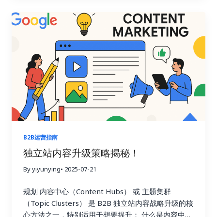
SEO 排名不等于点击 AI 摘要优先展示“答案”，不
是排名第1的链接
AI 摘要需要信源 内容结构清
晰、权威、语义明确的网站更易被引用
先发优势
明显 很多竞争对手尚未布局 AIO，机会窗口期 AIO
优化目标：帮你达成哪些结果？ 目标 具体表现
被
AI 摘要引用 出现在 Google AI Overview 卡片中
被 ChatGPT/Bing/Gemini…
B2B运营指南
独立站内容升级策略揭秘！
By yiyunying
• 2025-07-21
规划 内容中心（Content Hubs） 或 主题集群
（Topic Clusters） 是 B2B 独立站内容战略升级的核
心方法之一，特别适用于想要提升： 什么是内容中心