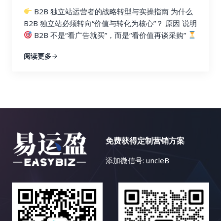
B2B 独立站运营者的战略转型与实操指南 为什么
B2B 独立站必须转向“价值与转化为核心”？ 原因 说明
B2B 不是“看广告就买”，而是“看价值再谈采购”
决策周期长 采购通常涉及多个角色：技术、财务、采
阅读更多
购
用户需要信任 仅靠 SEO 流量很难促成转化，需
要知识、案例、体验、内容支撑
流量增长已遇天
花板 AI 搜索压缩点击量，盲目追流量 ROI 下降
转
化才是最终目标 获取一个高质量询盘或 demo 预
约，比 10,000 次无效流量更有意义 从“流量为王”转
向“价值与转化为王”的思维跃迁 旧思维（流量为王）
新思维（价值+转化为王） 追求页面访问量 关注线索
免费获得定制营销方案
质量、转化率 用关键词堆砌内容 用价值内容教育用
户 每篇文章追流量 每篇内容有转化目标（CTA） 重
添加微信号: uncleB
SEO 排名 更重内容体验、信任感、行动引导 只看 GA
流量指标 看 CRM 中线索质量、销售反馈 如何实现这
种转变？具体操作指南如下：
1. 明确内容的“转化
目标”而非“流量目标”…