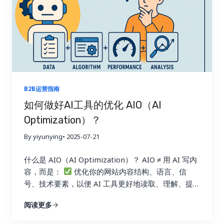
里内的商家，广州的餐厅再好也不会出现。 Google
的搜索逻辑，现在跟美团一模一样： 用户在德国搜
索“custom kraft box” Google优先推荐： 1.使用.de
域名的德国企业网站 2.使用德语内容的网站 3.使用德
国服务器的网站 4.最后才推荐中国的英文网站
结
果是什么？ 变化三：产品关键词失效，B2B流量入口
正在萎缩 很多外贸企业过去靠“产品类关键词”带来流
量与询盘，例如： 但现在： 变化四：传统网站“一个
B2B运营指南
站打全球”模式正失效 过去的逻辑是： 但现在的搜索
如何做好AI工具的优化 AIO（AI
生态更偏向于： 一个德语客户，更愿意信任一个.de
Optimization）？
域名，德语内容的网站而不是一个来自中国的.com网
站翻译版本 SEO难了吗？是的！ 但机会也来了，比以
By yiyunying
• 2025-07-21
前更大！ 规则变了，就意味着新的“流量红利期”开始
了。 以下是一些正在被聪明企业抓住的新机会： 新
什么是 AIO（AI Optimization）？ AIO ≠ 用 AI 写内
机遇一：AI反而让“长尾关键词”变成最大红利池
搜
容，而是：
优化你的网站内容结构、语言、信
索方式变了： 过去 现在 关键词 问题句式 “kraft…
号、技术要素，以便 AI 工具更好地读取、理解、提
取，并愿意引用你的内容作为“答案”。 为什么 AIO 是
阅读更多
内容营销的下一个重点？ 原因 说明
AI 搜索崛起
Google SGE / AI Overview 正在压缩传统蓝链点击