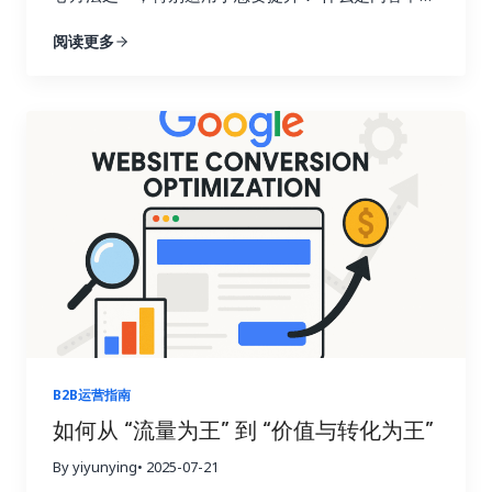
（Content Hub）与主题集群（Topic Cluster）？
阅读更多
内容中心（Content Hub）： 是围绕某个核心话
题构建的“信息聚合页面”，通常是一个长篇内容或目
录页，链接到多个子话题。
主题集群（Topic
Cluster）： 是围绕某个核心主题，构建一组语义相
关的文章、页面、案例、FAQ 等，并通过内部链接实
现内容网络。
二者的核心理念相同：将内容从“散
点”变为“网络”，更好服务用户搜索意图，也更适合
Google 语义理解和 AI 摘要抽取。 Topic Cluster 架
构模型概览 为什么你需要建立内容中心/主题集群？
优势 说明
提升 SEO 权重 集中内部链接传递权
重，提升核心词排名
符合语义搜索逻辑 更好匹配
用户意图，适配 AI 摘要结构
提高用户粘性 提供
完整知识体系，增加页面浏览深度
建立专家地位
让用户相信你是该领域真正的权威
强化 EEAT 信
B2B运营指南
号 内容完整、结构清晰、引用权威，有助于提升信任
如何从 “流量为王” 到 “价值与转化为王”
度 如何规划内容中心/主题集群（分步骤）…
By yiyunying
• 2025-07-21