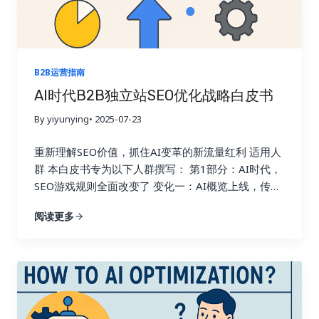
B2B运营指南
AI时代B2B独立站SEO优化战略白皮书
By yiyunying
• 2025-07-23
重新理解SEO价值，抓住AI变革的新流量红利 适用人
群 本白皮书专为以下人群撰写： 第1部分：AI时代，
SEO游戏规则全面改变了 变化一：AI概览上线，传统
SEO流量暴跌 2024年开始，Google正式上线了AI
阅读更多
Overview（AI概览）功能：
举个例子： 排名位
置 过去点击率 现在点击率（AI概览后） 首页第1位
30% 10% 首页第10位 3% 1% 第二页第3位 1% 0.5%
意味着什么？ 即使有几百个关键词排名首页，流量也
会大幅减少！ 变化二：Google“本地推荐”机制强化，
阻断跨境流量 想象你在北京点外卖，美团只推荐10公