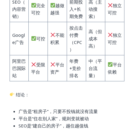
SEO（
前期投
高（主
完全
越做
独立
内容营
入+长
动搜
可控
越强
可控
销）
期免费
索）
按点击
高（但
Googl
不能
付费
独立
可控
成本
e广告
积累
（CPC
可控
高）
）
阿里巴
年费
中（平
受限
平台
平台
巴国际
+竞价
台流
平台
资产
依赖
站
排名
量）
结论：
广告是“租房子”，只要不投钱就没有流量
平台是“住在别人家”，规则变就被动
SEO是“建自己的房子”，越住越值钱