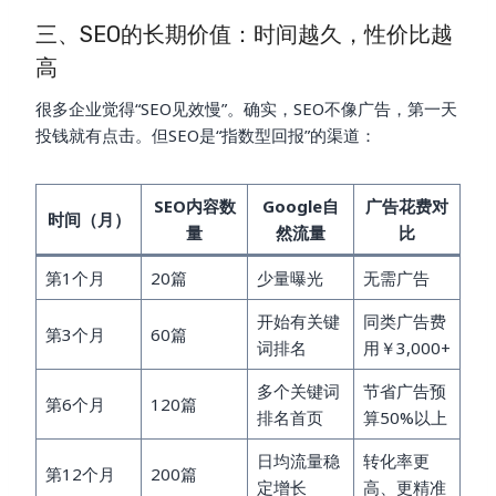
三、SEO的长期价值：时间越久，性价比越
高
很多企业觉得“SEO见效慢”。确实，SEO不像广告，第一天
投钱就有点击。但SEO是“指数型回报”的渠道：
SEO内容数
Google自
广告花费对
时间（月）
量
然流量
比
第1个月
20篇
少量曝光
无需广告
开始有关键
同类广告费
第3个月
60篇
词排名
用￥3,000+
多个关键词
节省广告预
第6个月
120篇
排名首页
算50%以上
日均流量稳
转化率更
第12个月
200篇
定增长
高、更精准