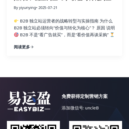
度 如何规划内容中心/主题集群（分步骤）…
By yiyunying
• 2025-07-21
B2B 独立站运营者的战略转型与实操指南 为什么
B2B 独立站必须转向“价值与转化为核心”？ 原因 说明
B2B 不是“看广告就买”，而是“看价值再谈采购”
决策周期长 采购通常涉及多个角色：技术、财务、采
阅读更多
购
用户需要信任 仅靠 SEO 流量很难促成转化，需
要知识、案例、体验、内容支撑
流量增长已遇天
花板 AI 搜索压缩点击量，盲目追流量 ROI 下降
转
化才是最终目标 获取一个高质量询盘或 demo 预
约，比 10,000 次无效流量更有意义 从“流量为王”转
向“价值与转化为王”的思维跃迁 旧思维（流量为王）
新思维（价值+转化为王） 追求页面访问量 关注线索
免费获得定制营销方案
质量、转化率 用关键词堆砌内容 用价值内容教育用
户 每篇文章追流量 每篇内容有转化目标（CTA） 重
添加微信号: uncleB
SEO 排名 更重内容体验、信任感、行动引导 只看 GA
流量指标 看 CRM 中线索质量、销售反馈 如何实现这
种转变？具体操作指南如下：
1. 明确内容的“转化