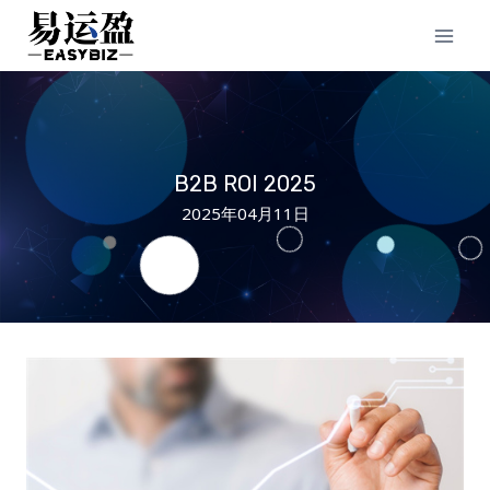
Skip
to
content
B2B ROI 2025
2025年04月11日