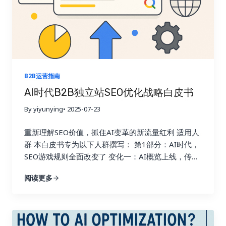
B2B运营指南
AI时代B2B独立站SEO优化战略白皮书
By yiyunying
• 2025-07-23
重新理解SEO价值，抓住AI变革的新流量红利 适用人
群 本白皮书专为以下人群撰写： 第1部分：AI时代，
SEO游戏规则全面改变了 变化一：AI概览上线，传统
SEO流量暴跌 2024年开始，Google正式上线了AI
阅读更多
Overview（AI概览）功能：
举个例子： 排名位
置 过去点击率 现在点击率（AI概览后） 首页第1位
30% 10% 首页第10位 3% 1% 第二页第3位 1% 0.5%
意味着什么？ 即使有几百个关键词排名首页，流量也