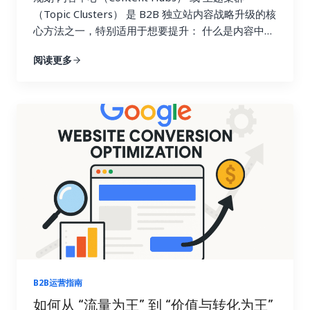
（Topic Clusters） 是 B2B 独立站内容战略升级的核
心方法之一，特别适用于想要提升： 什么是内容中心
（Content Hub）与主题集群（Topic Cluster）？
阅读更多
内容中心（Content Hub）： 是围绕某个核心话
题构建的“信息聚合页面”，通常是一个长篇内容或目
录页，链接到多个子话题。
主题集群（Topic
Cluster）： 是围绕某个核心主题，构建一组语义相
关的文章、页面、案例、FAQ 等，并通过内部链接实
现内容网络。
二者的核心理念相同：将内容从“散
点”变为“网络”，更好服务用户搜索意图，也更适合
Google 语义理解和 AI 摘要抽取。 Topic Cluster 架
构模型概览 为什么你需要建立内容中心/主题集群？
优势 说明
提升 SEO 权重 集中内部链接传递权
重，提升核心词排名
符合语义搜索逻辑 更好匹配
用户意图，适配 AI 摘要结构
提高用户粘性 提供
完整知识体系，增加页面浏览深度
建立专家地位
让用户相信你是该领域真正的权威
强化 EEAT 信
B2B运营指南
号 内容完整、结构清晰、引用权威，有助于提升信任
如何从 “流量为王” 到 “价值与转化为王”