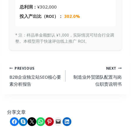
总利润：
¥302,000
投入产出比（ROI）：
302.0%
* 注：样品单金额默认 ¥1,000，实际情况可结合行业调
整。本模型用于快速评估线上推广 ROI。
Post
PREVIOUS
NEXT
Navigation
B2B企业独立站SEO核心要
制造业外贸团队配置与岗
素分析报告
位职责说明书
分享文章
Share on Facebook
Share on Skype
Share on X
Share on WhatsApp
Share on Pinterest
Email this Page
Share on LinkedIn