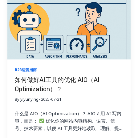
会大幅减少！ 变化二：Google“本地推荐”机制强化，
阻断跨境流量 想象你在北京点外卖，美团只推荐10公
里内的商家，广州的餐厅再好也不会出现。 Google
的搜索逻辑，现在跟美团一模一样： 用户在德国搜
索“custom kraft box” Google优先推荐： 1.使用.de
域名的德国企业网站 2.使用德语内容的网站 3.使用德
国服务器的网站 4.最后才推荐中国的英文网站
结
果是什么？ 变化三：产品关键词失效，B2B流量入口
正在萎缩 很多外贸企业过去靠“产品类关键词”带来流
量与询盘，例如： 但现在： 变化四：传统网站“一个
B2B运营指南
站打全球”模式正失效 过去的逻辑是： 但现在的搜索
如何做好AI工具的优化 AIO（AI
生态更偏向于： 一个德语客户，更愿意信任一个.de
Optimization）？
域名，德语内容的网站而不是一个来自中国的.com网
站翻译版本 SEO难了吗？是的！ 但机会也来了，比以
By yiyunying
• 2025-07-21
前更大！ 规则变了，就意味着新的“流量红利期”开始
了。 以下是一些正在被聪明企业抓住的新机会： 新
什么是 AIO（AI Optimization）？ AIO ≠ 用 AI 写内
机遇一：AI反而让“长尾关键词”变成最大红利池
搜
容，而是：
优化你的网站内容结构、语言、信
索方式变了： 过去 现在 关键词 问题句式 “kraft…
号、技术要素，以便 AI 工具更好地读取、理解、提
取，并愿意引用你的内容作为“答案”。 为什么 AIO 是