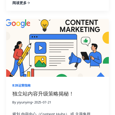
阅读更多
内容营销的下一个重点？ 原因 说明
AI 搜索崛起
Google SGE / AI Overview 正在压缩传统蓝链点击
SEO 排名不等于点击 AI 摘要优先展示“答案”，不
是排名第1的链接
AI 摘要需要信源 内容结构清
晰、权威、语义明确的网站更易被引用
先发优势
明显 很多竞争对手尚未布局 AIO，机会窗口期 AIO
优化目标：帮你达成哪些结果？ 目标 具体表现
被
AI 摘要引用 出现在 Google AI Overview 卡片中
被 ChatGPT/Bing/Gemini…
B2B运营指南
独立站内容升级策略揭秘！
By yiyunying
• 2025-07-21
规划 内容中心（Content Hubs） 或 主题集群