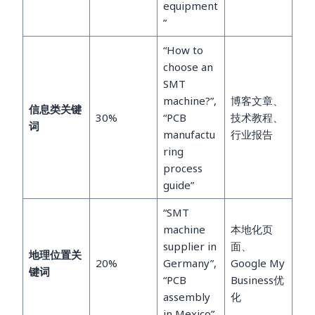
equipment
”
“How to
choose an
SMT
machine?”,
博客文章、
信息类关键
30%
“PCB
技术教程、
词
manufactu
行业报告
ring
process
guide”
“SMT
machine
本地化页
supplier in
面、
地理位置关
20%
Germany”,
Google My
键词
“PCB
Business优
assembly
化
in Mexico”