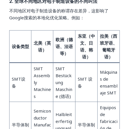
2. 全球不同地区对电子制造设备的不同叫法
不同地区对电子制造设备的称谓存在差异，这影响了
Google搜索的本地化优化策略。例如：
东亚（中
拉美（西
欧洲（德
北美（英
文、日
班牙语、
设备类型
语、法语
语）
语、韩
葡萄牙
等）
语）
语）
SMT
SMT
Máquina
Assemb
Bestück
SMT设
SMT 设
s de
ly
ung
备
备
ensambl
Machine
Maschin
aje SMT
s
e (德语)
Equipos
Semicon
Halbleit
de
ductor
erfertig
fabricaci
半导体制
Manufac
半导体制
ungsanl
ón de