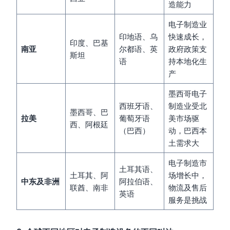
造能力
电子制造业
印地语、乌
快速成长，
印度、巴基
南亚
尔都语、英
政府政策支
斯坦
语
持本地化生
产
墨西哥电子
西班牙语、
制造业受北
墨西哥、巴
拉美
葡萄牙语
美市场驱
西、阿根廷
（巴西）
动，巴西本
土需求大
电子制造市
土耳其语、
土耳其、阿
场增长中，
中东及非洲
阿拉伯语、
联酋、南非
物流及售后
英语
服务是挑战