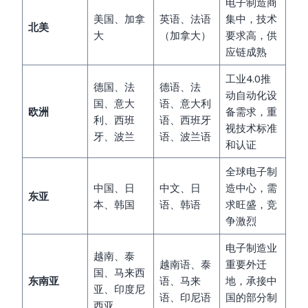
电子制造商
美国、加拿
英语、法语
集中，技术
北美
大
（加拿大）
要求高，供
应链成熟
工业4.0推
德国、法
德语、法
动自动化设
国、意大
语、意大利
欧洲
备需求，重
利、西班
语、西班牙
视技术标准
牙、波兰
语、波兰语
和认证
全球电子制
中国、日
中文、日
造中心，需
东亚
本、韩国
语、韩语
求旺盛，竞
争激烈
电子制造业
越南、泰
越南语、泰
重要外迁
国、马来西
东南亚
语、马来
地，承接中
亚、印度尼
语、印尼语
国的部分制
西亚