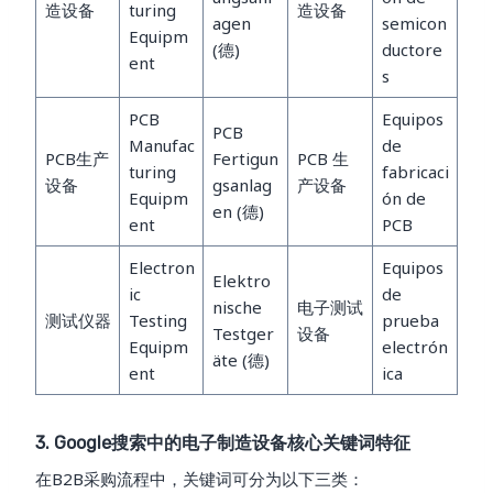
造设备
turing
造设备
agen
semicon
Equipm
(德)
ductore
ent
s
PCB
Equipos
PCB
Manufac
de
PCB生产
Fertigun
PCB 生
turing
fabricaci
设备
gsanlag
产设备
Equipm
ón de
en (德)
ent
PCB
Electron
Equipos
Elektro
ic
de
nische
电子测试
测试仪器
Testing
prueba
Testger
设备
Equipm
electrón
äte (德)
ent
ica
3. Google搜索中的电子制造设备核心关键词特征
在B2B采购流程中，关键词可分为以下三类：