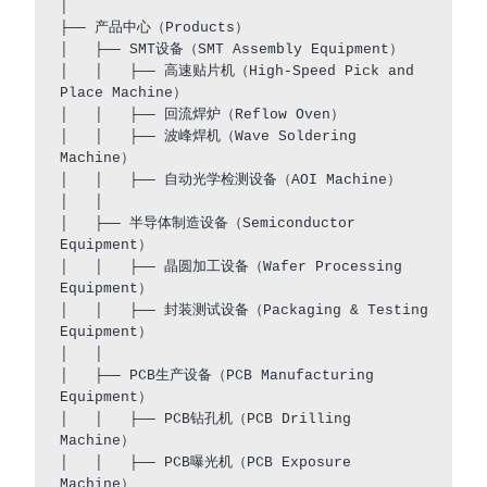
│

├── 产品中心（Products）

│   ├── SMT设备（SMT Assembly Equipment）

│   │   ├── 高速贴片机（High-Speed Pick and 
Place Machine）

│   │   ├── 回流焊炉（Reflow Oven）

│   │   ├── 波峰焊机（Wave Soldering 
Machine）

│   │   ├── 自动光学检测设备（AOI Machine）

│   │

│   ├── 半导体制造设备（Semiconductor 
Equipment）

│   │   ├── 晶圆加工设备（Wafer Processing 
Equipment）

│   │   ├── 封装测试设备（Packaging & Testing 
Equipment）

│   │

│   ├── PCB生产设备（PCB Manufacturing 
Equipment）

│   │   ├── PCB钻孔机（PCB Drilling 
Machine）

│   │   ├── PCB曝光机（PCB Exposure 
Machine）
