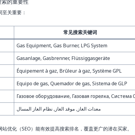
搜索的重要性
词至关重要：
常见搜索关键词
Gas Equipment, Gas Burner, LPG System
Gasanlage, Gasbrenner, Flüssiggasgeräte
Équipement à gaz, Brûleur à gaz, Système GPL
Equipo de gas, Quemador de gas, Sistema de GLP
Газовое оборудование, Газовая горелка, Система 
معدات الغاز, موقد الغاز, نظام الغاز المسال
站优化（SEO）能有效提高搜索排名，覆盖更广的潜在买家。