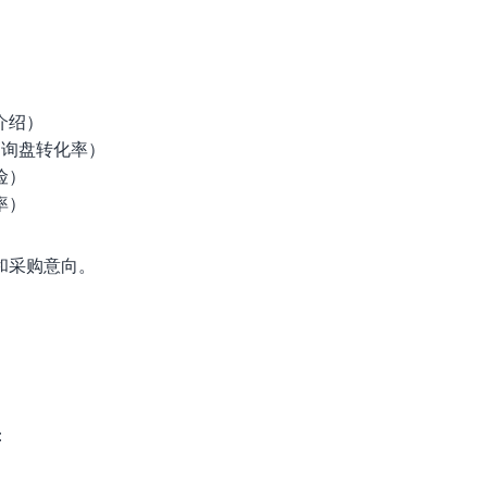
介绍）
高询盘转化率）
险）
率）
和采购意向。
：