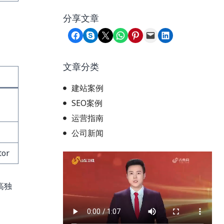
分享文章
Share on Facebook
Share on Skype
Share on X
Share on WhatsApp
Share on Pinterest
Email this Page
Share on LinkedIn
文章分类
建站案例
SEO案例
运营指南
公司新闻
tor
高独