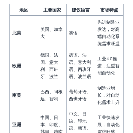
地区
主要国家
建议语言
市场特点
先进制造业
美国、加拿
发达，对高
北美
英语
大
端自动化系
统需求旺盛
德国、法
德语、法
工业4.0推
国、意大
语、意大利
欧洲
进，注重智
利、西班
语、西班牙
能自动化
牙、波兰
语、波兰语
制造业增
巴西、阿根
葡萄牙语、
南美
长，对自动
廷、智利
西班牙语
化需求上升
中文、日
中国、日
工业快速发
语、印地
亚洲
本、印度、
展，自动化
语、韩语、
韩国、越南
需求旺盛