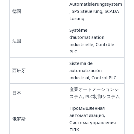
Automatisierungssystem
德国
, SPS Steuerung, SCADA
Lösung
Système
d’automatisation
法国
industrielle, Contrôle
PLC
Sistema de
西班牙
automatización
industrial, Control PLC
産業オートメーションシ
日本
ステム, PLC制御システム
Промышленная
автоматизация,
俄罗斯
Система управления
ПЛК