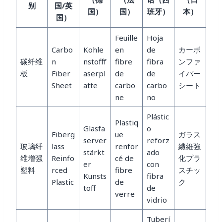
别
国/英
国）
国）
班牙）
本）
国）
Feuille
Hoja
Carbo
Kohle
en
de
カーボ
碳纤维
n
nstofff
fibre
fibra
ンファ
板
Fiber
aserpl
de
de
イバー
Sheet
atte
carbo
carbo
シート
ne
no
Plástic
Plastiq
Glasfa
o
Fiberg
ue
ガラス
server
reforz
玻璃纤
lass
renfor
繊維強
stärkt
ado
维增强
Reinfo
cé de
化プラ
er
con
塑料
rced
fibre
スチッ
Kunsts
fibra
Plastic
de
ク
toff
de
verre
vidrio
Tuberí