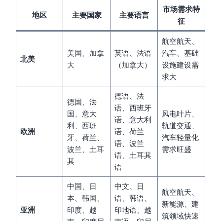
市场需求特
地区
主要国家
主要语言
征
航空航天、
美国、加拿
英语、法语
汽车、基础
北美
大
（加拿大）
设施建设需
求大
德语、法
德国、法
语、西班牙
国、意大
风电叶片、
语、意大利
利、西班
轨道交通、
欧洲
语、荷兰
牙、荷兰、
汽车轻量化
语、波兰
波兰、土耳
需求旺盛
语、土耳其
其
语
中国、日
中文、日
航空航天、
本、韩国、
语、韩语、
新能源、建
亚洲
印度、越
印地语、越
筑领域快速