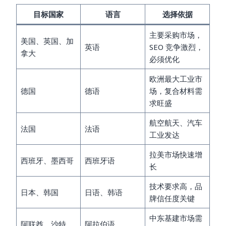
目标国家
语言
选择依据
主要采购市场，
美国、英国、加
英语
SEO 竞争激烈，
拿大
必须优化
欧洲最大工业市
德国
德语
场，复合材料需
求旺盛
航空航天、汽车
法国
法语
工业发达
拉美市场快速增
西班牙、墨西哥
西班牙语
长
技术要求高，品
日本、韩国
日语、韩语
牌信任度关键
中东基建市场需
阿联酋、沙特
阿拉伯语