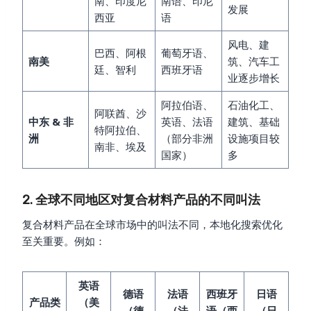
南、印度尼
南语、印尼
发展
西亚
语
风电、建
巴西、阿根
葡萄牙语、
南美
筑、汽车工
廷、智利
西班牙语
业逐步增长
阿拉伯语、
石油化工、
阿联酋、沙
中东 & 非
英语、法语
建筑、基础
特阿拉伯、
洲
（部分非洲
设施项目较
南非、埃及
国家）
多
2. 全球不同地区对复合材料产品的不同叫法
复合材料产品在全球市场中的叫法不同，本地化搜索优化
至关重要。例如：
英语
德语
法语
西班牙
日语
产品类
（美
（德
（法
语（西
（日