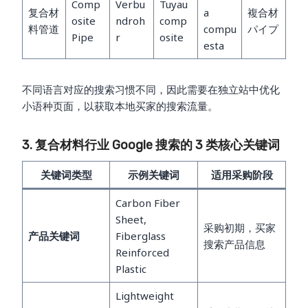
Comp
Verbu
Tuyau
复合材
a
複合材
osite
ndroh
comp
料管道
compu
パイプ
Pipe
r
osite
esta
不同语言对应的搜索习惯不同，因此需要在独立站中优化
小语种页面，以获取本地买家的搜索流量。
3. 复合材料行业 Google 搜索的 3 类核心关键词
关键词类型
示例关键词
适用采购阶段
Carbon Fiber
Sheet,
采购初期，买家
产品关键词
Fiberglass
搜索产品信息
Reinforced
Plastic
Lightweight