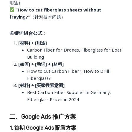
用途）
“How to cut fiberglass sheets without
fraying?”
（针对技术问题）
关键词组合公式
：
[材料] + [用途]
Carbon Fiber for Drones, Fiberglass for Boat
Building
[如何] + [动词] + [材料]
How to Cut Carbon Fiber?, How to Drill
Fiberglass?
[材料] + [买家搜索意图]
Best Carbon Fiber Supplier in Germany,
Fiberglass Prices in 2024
二、Google Ads 推广方案
1. 首期 Google Ads 配置方案