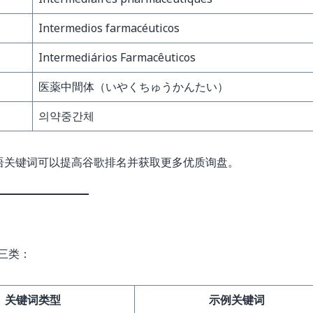
Intermedios farmacéuticos
Intermediários Farmacêuticos
医薬中間体（いやくちゅうかんたい）
의약중간체
语关键词可以提高谷歌排名并获取更多优质询盘。
下三类：
关键词类型
示例关键词