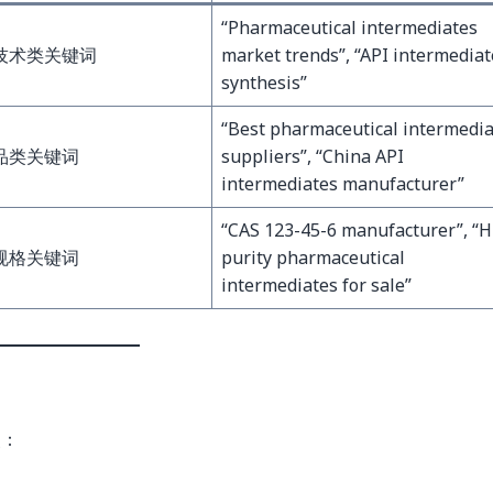
“Pharmaceutical intermediates
 技术类关键词
market trends”, “API intermediat
synthesis”
“Best pharmaceutical intermedi
产品类关键词
suppliers”, “China API
intermediates manufacturer”
“CAS 123-45-6 manufacturer”, “H
 规格关键词
purity pharmaceutical
intermediates for sale”
点：