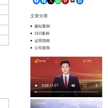
Share on Facebook
Share on Skype
Share on X
Share on WhatsApp
Share on Pinterest
Email this Page
Share on LinkedIn
文章分类
建站案例
SEO案例
运营指南
公司新闻