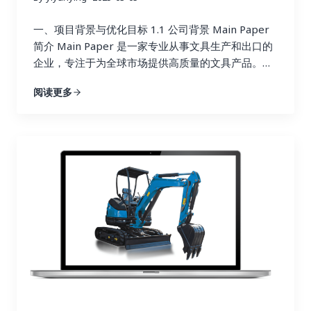
一、项目背景与优化目标 1.1 公司背景 Main Paper
简介 Main Paper 是一家专业从事文具生产和出口的
企业，专注于为全球市场提供高质量的文具产品。目
前，Main Paper 以自主品牌运营，致力于拓展海外
阅读更多
市场，并寻找合适的代理商和经销商合作。 行业背景
Main Paper 的市场定位 1.2 当前网站的痛点分析
1.2.1 网站内容痛点 问题 表现 影响 代理商页面内容
单一 仅提供简单的联系方式，缺少详细的代理合作介
绍 访客无法快速理解代理政策，信任度低，转化率低
网站结构偏向产品展示 主要页面展示产品信息，代理
商相关内容较少 吸引的流量多为个人买家，而非 B2B
采购商 SEO 关键词策略不精准 关键词以产品名为
主，如 “notebook supplier”、”pen wholesale” 竞
争激烈，且容易吸引 C 端消费者，而非代理商 缺少本
地化优化 仅有英文主站，无针对不同国家市场的本地
化内容 Google 搜索排名较低，难以触达非英语市场
的潜在客户 1.2.2 目标客户触达难点分析 （1）流量