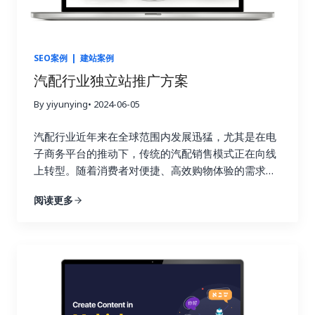
SEO案例
|
建站案例
汽配行业独立站推广方案
By yiyunying
• 2024-06-05
汽配行业近年来在全球范围内发展迅猛，尤其是在电
子商务平台的推动下，传统的汽配销售模式正在向线
上转型。随着消费者对便捷、高效购物体验的需求增
加，汽配企业需要通过建立独立站来增强品牌形象、
阅读更多
提升客户体验、扩展市场覆盖面。独立站不仅能够避
免平台的佣金压力，还能通过精准的营销策略和数据
分析，实现对客户需求的深度挖掘和个性化服务的提
供。因此，为了在激烈的市场竞争中脱颖而出，打造
一个具有吸引力和竞争力的汽配行业独立站成为企业
的重要战略之一。