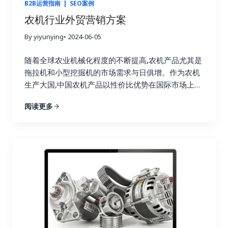
来源不精准 目前，Main Paper 的网站主要依靠 产品
B2B运营指南
|
SEO案例
关键词 吸引流量，例如 “notebook
农机行业外贸营销方案
wholesale”、”pen supplier” 等。这类关键词的搜索
By yiyunying
• 2024-06-05
者多数是个人消费者或小型零售商，而非有意愿成为
品牌代理商的…
随着全球农业机械化程度的不断提高,农机产品尤其是
拖拉机和小型挖掘机的市场需求与日俱增。作为农机
生产大国,中国农机产品以性价比优势在国际市场上极
具竞争力。但如何精准高效地触达目标客户,实现规模
阅读更多
化销售,成为制约中国农机企业拓展国际市场的关键瓶
颈。 本白皮书深入分析了中国农机产品目前在国际市
场的竞争格局,明确了产品的主要竞争优势和适合定位
的目标市场,并重点研究了阿里巴巴国际站、独立网站
营销、Facebook营销三大线上营销渠道的推广策略,
为农机企业系统性地制定出一整套行之有效的线上营
销推广解决方案。