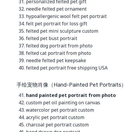
personalized felted pet gift
needle felted pet ornament
hypoallergenic wool felt pet portrait
felt pet portrait for loss gift
felted pet mini sculpture custom
felted pet bust portrait
felted dog portrait from photo
felted cat portrait from photo
needle felted pet keepsake
felted pet portrait free shipping USA
手绘宠物肖像（Hand-Painted Pet Portraits）
hand painted pet portrait from photo
custom pet oil painting on canvas
watercolor pet portrait custom
acrylic pet portrait custom
charcoal pet portrait custom
hand drawn dog portrait