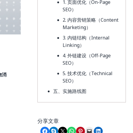
1. 页面优化（On-Page
SEO）
2. 内容营销策略（Content
Marketing）
3. 内链结构（Internal
Linking）
4. 外链建设（Off-Page
SEO）
5. 技术优化（Technical
物消
SEO）
五、实施路线图
分享文章
Share on Facebook
Share on Skype
Share on X
Share on WhatsApp
Share on Pinterest
Email this Page
Share on LinkedIn