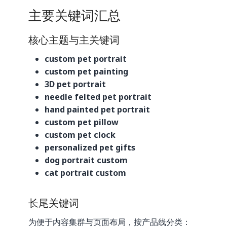
主要关键词汇总
核心主题与主关键词
custom pet portrait
custom pet painting
3D pet portrait
needle felted pet portrait
hand painted pet portrait
custom pet pillow
custom pet clock
personalized pet gifts
dog portrait custom
cat portrait custom
长尾关键词
为便于内容集群与页面布局，按产品线分类：