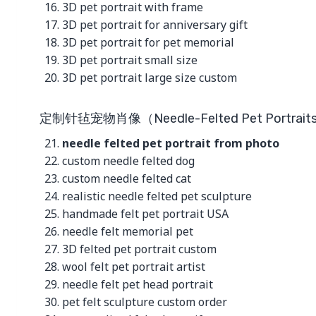
3D pet portrait with frame
3D pet portrait for anniversary gift
3D pet portrait for pet memorial
3D pet portrait small size
3D pet portrait large size custom
定制针毡宠物肖像（Needle-Felted Pet Portrait
needle felted pet portrait from photo
custom needle felted dog
custom needle felted cat
realistic needle felted pet sculpture
handmade felt pet portrait USA
needle felt memorial pet
3D felted pet portrait custom
wool felt pet portrait artist
needle felt pet head portrait
pet felt sculpture custom order