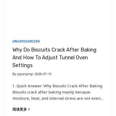
UNCATEGORIZED
Why Do Biscuits Crack After Baking
And How To Adjust Tunnel Oven
Settings
By yiyunying
• 2026-07-13
1. Quick Answer: Why Biscuits Crack After Baking
Biscuits crack after baking mainly because
moisture, heat, and internal stress are not evenly
balanced inside the product when it leaves the
阅读更多
oven. In industrial biscuit production, this defect