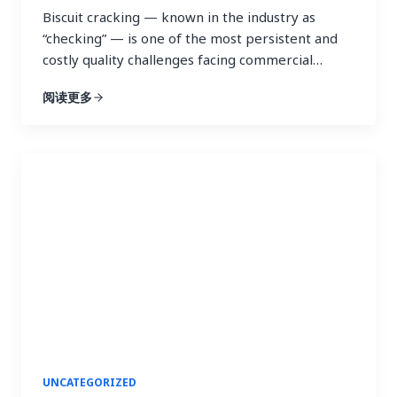
Biscuit cracking — known in the industry as
“checking” — is one of the most persistent and
costly quality challenges facing commercial
bakeries. In large-scale production, even a small
阅读更多
percentage of cracked biscuits can translate into
hundreds of thousands of dollars in lost revenue.
For U.S. bakeries operating in a market valued at
over $24…
UNCATEGORIZED