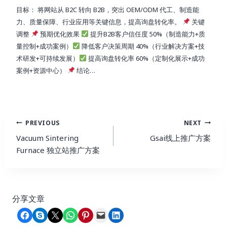
目标： 将网站从 B2C 转向 B2B，突出 OEM/ODM 代工、制造能
力、质量保障、行业应用等关键信息，提高询盘转化率。
关键
调整
预期优化效果
提升B2B客户信任度 50%（制造能力+质
量控制+成功案例）
降低客户决策周期 40%（行业解决方案+技
术研发+可持续发展）
提高询盘转化率 60%（定制化展示+成功
案例+资源中心）
结论…
Post
PREVIOUS
NEXT
Navigation
Vacuum Sintering
Gsai线上推广方案
Furnace 独立站推广方案
分享文章
Share on Facebook
Share on Skype
Share on X
Share on WhatsApp
Share on Pinterest
Email this Page
Share on LinkedIn