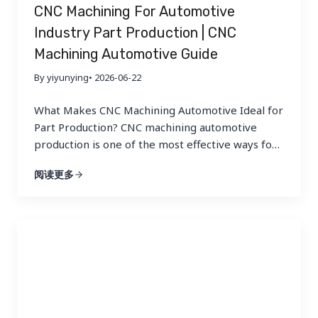
CNC Machining For Automotive
Industry Part Production | CNC
Machining Automotive Guide
By yiyunying
• 2026-06-22
What Makes CNC Machining Automotive Ideal for
Part Production? CNC machining automotive
production is one of the most effective ways for
manufacturers and suppliers to make precise,
阅读更多
functional, and repeatable vehicle parts in low to
medium volumes. For prototypes, validation
builds, service parts, motorsport components,
and bridge production, cnc machining
automotive work offers faster iteration,…