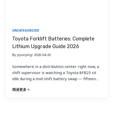
UNCATEGORIZED
Toyota Forklift Batteries: Complete
Lithium Upgrade Guide 2026
By yiyunying
• 2026-04-20
Somewhere in a distribution center right now, a
shift supervisor is watching a Toyota 8FB25 sit
idle during a mid-shift battery swap — fifteen
minutes of lost productivity that will repeat
阅读更多
three times today, across twelve trucks, 365 days
a year. That single bottleneck costs this
operation over 2,000 hours of forklift uptime
annually. Toyota…