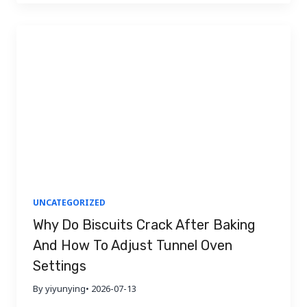
is often called checking. The biscuit may look
perfect at the tunnel oven discharge, but after
cooling, stacking,…
UNCATEGORIZED
Why Do Biscuits Crack After Baking
And How To Adjust Tunnel Oven
Settings
By yiyunying
• 2026-07-13