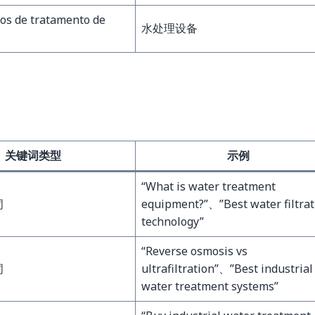
os de tratamento de
水处理设备
关键词类型
示例
“What is water treatment
词
equipment?”、”Best water filtrat
technology”
“Reverse osmosis vs
词
ultrafiltration”、”Best industrial
water treatment systems”