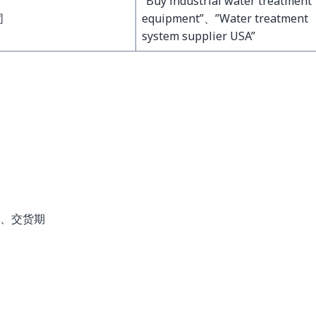
“Buy industrial water treatment
词
equipment”、”Water treatment
system supplier USA”
）、交货期