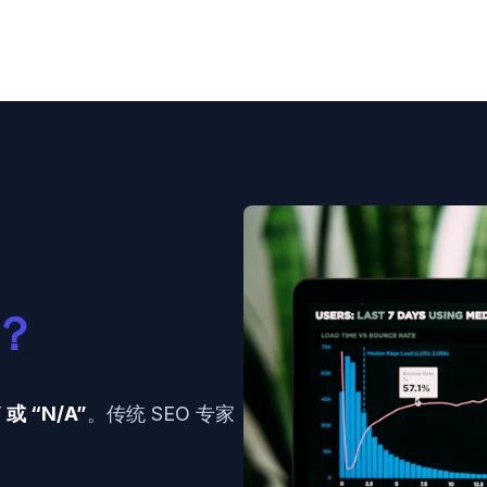
)？
 或 “N/A”
。传统 SEO 专家