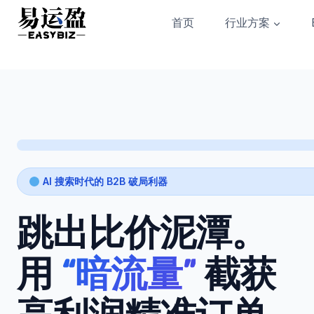
Skip
首页
行业方案
to
content
AI 搜索时代的 B2B 破局利器
跳出比价泥潭。
用
“暗流量”
截获