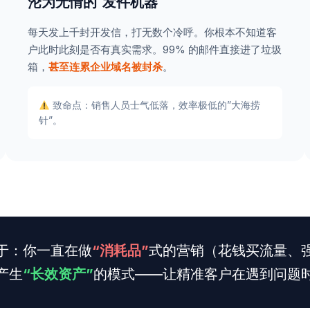
沦为无情的”发件机器”
每天发上千封开发信，打无数个冷呼。你根本不知道客
户此时此刻是否有真实需求。99% 的邮件直接进了垃圾
箱，
甚至连累企业域名被封杀
。
致命点：销售人员士气低落，效率极低的”大海捞
针”。
于：你一直在做
“消耗品”
式的营销（花钱买流量、
产生
“长效资产”
的模式——让精准客户在遇到问题