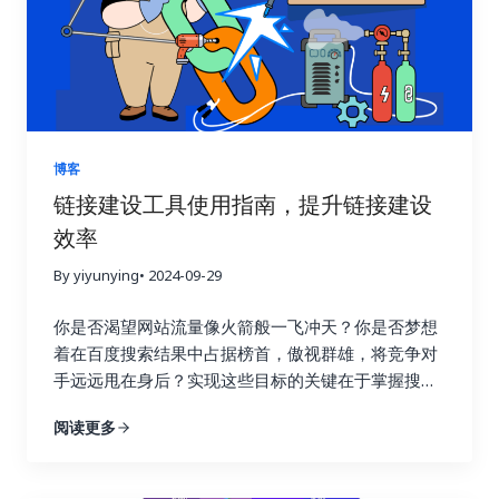
浪费时间和精力。这种做法不仅效率低，还可能适得
其反，损害网站的搜索引擎优化效果。 链接建设效果
追踪就像一盏明灯，照亮前进的道路，它能帮助你清
晰地了解每一次链接建设活动的实际效果，让你知道
哪些策略有效，哪些策略需要改进。就像驾驶汽车需
要查看仪表盘一样，追踪链接建设效果可以让你随时
掌握网站的“行驶状态”，从而做出更明智的决策。 试
博客
想一下，一个射手如果每次射击后都无法看到箭的落
链接建设工具使用指南，提升链接建设
点，他该如何调整自己的射击姿势和力度呢？链接建
效率
设也是如此，只有不断追踪效果，才能知道哪些策略
命中了目标，哪些策略需要调整。通过追踪链接建设
By yiyunying
• 2024-09-29
效果，你可以避免无效的努力，将宝贵的资源集中到
真正有效的策略上，从而最大化投资回报率，就像一
你是否渴望网站流量像火箭般一飞冲天？你是否梦想
个精明的投资者，会仔细分析市场行情，选择最具潜
着在百度搜索结果中占据榜首，傲视群雄，将竞争对
力的投资项目。 更重要的是，追踪链接建设效果可以
手远远甩在身后？实现这些目标的关键在于掌握搜索
帮助你深入了解用户的行为模式。你可以了解用户通
引擎优化的精髓，而链接建设正是其中最为重要的环
阅读更多
过哪些链接访问你的网站，他们在你的网站上停留了
节！不要再浪费宝贵的时间和精力在低效的搜索引擎
多久，浏览了哪些页面，点击了哪些按钮，甚至完成
优化策略上！这篇终极指南将为你揭开链接建设的秘
了哪些转化行为。这些数据就像一座宝藏，蕴藏着巨
密，手把手教你如何利用 Ahrefs、Semrush 和