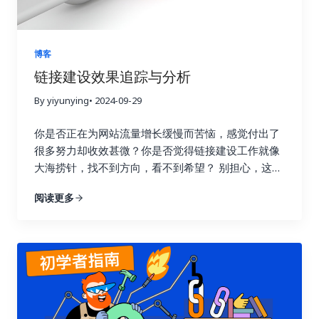
博客
链接建设效果追踪与分析
By yiyunying
• 2024-09-29
你是否正在为网站流量增长缓慢而苦恼，感觉付出了
很多努力却收效甚微？你是否觉得链接建设工作就像
大海捞针，找不到方向，看不到希望？ 别担心，这篇
指南将为你详细解读如何通过数据驱动策略，在短短
阅读更多
七天内让你的链接建设效果翻倍，实现网站流量的显
著提升！我们将深入探讨链接建设效果追踪与分析的
每一个环节，帮助你告别盲目尝试，开启数据驱动的
新时代。 一、 深入理解链接建设效果追踪的意义 许
多人在进行链接建设时，往往缺乏明确的目标和方
向，就像在黑暗中摸索前行。他们只知道不断地去获
取链接，却不清楚哪些链接真正有效，哪些链接只是