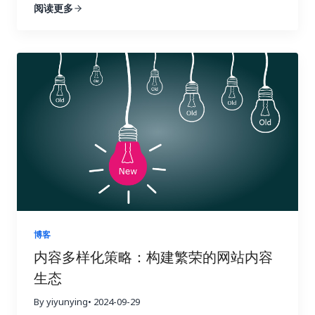
阅读更多
球化的浪潮下，越来越多的企业开始将目光投向海外
链接建设效果时，需要关注一些关键指标，这些指标
的链接策略，发现潜在的链接机会，并制定更有效的
市场。这意味着小语种市场蕴藏着巨大的潜力，小语
可以帮助你全面了解链接建设的进展情况。 四、 数
搜索引擎优化策略。它提供了全面的搜索引擎优化数
种搜索引擎优化也随之变得越来越重要。掌握正确的
据分析实战：如何解读数据并优化策略？ 收集数据只
据分析功能，从关键词研究到竞争对手分析，再到网
搜索引擎优化工具，就像找到了一把打开国际市场大
是万里长征的第一步，更重要的是如何解读这些数据
站审核，Ahrefs 都能帮你轻松搞定，让你在搜索引擎
门的金钥匙，能够帮助你的网站在全球范围内获得更
并将它们转化为可操作的洞察力，最终指导我们的行
优化的战场上运筹帷幄，决胜千里。它可以帮助你了
高的曝光率和流量。有效的搜索引擎优化策略可以帮
动，就像一位经验丰富的侦探，需要从蛛丝马迹中找
解你的网站在哪些方面需要改进，以及如何更好地优
助你吸引目标用户，提升品牌知名度，最终带来更高
到破案的关键线索。 首先，你需要对收集到的数据进
化你的网站以获得更高的排名和更多的流量。 1. 竞争
的转化率和收益。 这篇文章将为你揭秘一系列强大且
行整理和分类，就像整理一个杂乱的房间一样，将物
对手分析：知己知彼，百战不殆 使用 Ahrefs 的网站
高效的小语种搜索引擎优化工具。我们会深入探讨每
品分门别类地摆放整齐。例如，你可以将链接按照来
分析功能，只需输入竞争对手的域名，即可全面了解
一种工具的功能和优势，并提供一些实际操作的建
源网站的权威性、链接类型（如文本链接、图片链
他们的反向链接情况。你可以分析他们的链接来源、
议，帮助你克服语言障碍，精准定位目标用户，让你
接、目录链接等）、锚文本的相关性等进行分类。 清
链接类型、锚文本等等，从中学习他们的成功经验，
的网站在国际竞争中脱颖而出，最终实现业务的蓬勃
晰的分类有助于你更好地理解数据的结构，为后续的
并找到可以借鉴的链接建设策略。更重要的是，你可
发展。做好准备，一起开启小语种搜索引擎优化的奇
分析打下坚实的基础。 接下来，你需要分析不同类型
以识别竞争对手获得链接的网站，并尝试从相同的网
妙旅程！ 一、小语种搜索引擎优化的挑战与机遇：扬
的链接对网站关键指标的影响，例如，来自高权重、
站获取链接。这是一种非常有效的链接建设策略，可
博客
帆出海，乘风破浪 在进军国际市场时，小语种搜索引
高相关性网站的链接是否带来了更多的推荐流量？包
以让你事半功倍，快速提升你的网站排名。通过深入
内容多样化策略：构建繁荣的网站内容
擎优化无疑是一块难啃的骨头。它不像英语搜索引擎
含目标关键词的锚文本是否提升了网站在搜索引擎结
分析竞争对手的链接，你可以了解他们的优势和劣
生态
优化那样有丰富的资源和工具。与主流语言英语相
果页面中的排名？来自社交媒体平台的链接是否带来
势，并制定更具针对性的链接建设策略，从而在竞争
比，小语种搜索引擎优化面临着诸多挑战，例如西班
了更高的用户参与度？ 这些指标就像一个仪表盘，可
中占据优势。 2. 关键词研究：精准定位，事半功倍
By yiyunying
• 2024-09-29