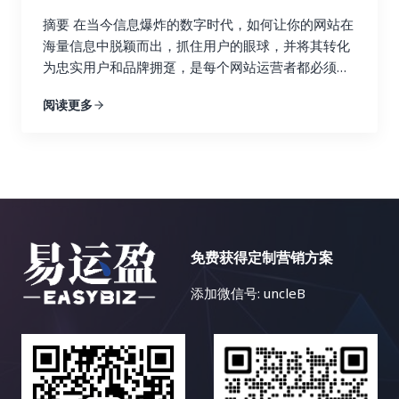
牙语、德语、法语、意大利语、葡萄牙语、俄语、日
以帮助你实时监控网站的“健康状况”。 通过深入的数
Ahrefs 的关键词研究功能可以帮助你找到与你的行业
语、韩语、阿拉伯语等等，每一个语种都有其独特的
据分析，你可以发现哪些链接建设策略真正有效，哪
摘要 在当今信息爆炸的数字时代，如何让你的网站在
相关的关键词，并分析这些关键词的搜索量、竞争程
语法和文化背景。这使得搜索引擎优化策略的制定更
些策略只是徒劳无功。例如，你可能会发现，来自行
海量信息中脱颖而出，抓住用户的眼球，并将其转化
度以及排名情况。通过关键词研究，你可以找到潜在
加复杂，我们需要针对不同的语言和文化制定不同的
业权威博客的链接带来了大量的目标流量和转化，而
为忠实用户和品牌拥趸，是每个网站运营者都必须认
的链接建设目标，例如与你行业相关的博客、论坛和
策略。 首先，语言障碍是显而易见的。不懂小语种，
来自低质量论坛的链接则几乎没有效果，甚至可能损
真思考的战略性问题。内容多样化策略，正是解决这
新闻网站。你还可以使用 Ahrefs 来分析哪些关键词
阅读更多
就很难理解目标市场的用户需求、搜索习惯和文化背
害网站的声誉。 基于这些发现，你可以及时调整你的
一难题的关键所在。本文将深入探讨内容多样化策略
为你的竞争对手带来了最多的流量，并以此为参考，
景，更难以进行有效的关键词研究和内容创作。你可
链接建设策略，将更多的资源和精力投入到有效的策
的核心理念，并详细阐述如何利用博客文章、案例研
优化你的关键词策略，从而获得更多的搜索流量。找
能需要借助翻译工具或者专业的翻译人员，这无疑会
略上，就像一个精明的投资者，会将资金投入到最有
究、视频、信息图表、互动内容等多种内容形式，构
到合适的关键词是链接建设的关键，因为它可以帮助
增加成本和时间。 其次，市场差异也是一个重要的挑
潜力的项目中。 数据分析不是一次性的工作，而是一
建一个内容丰富、形式多样、引人入胜的网站内容生
你找到相关的链接机会，并创建更有针对性的内容，
战。不同国家和地区的文化、消费习惯、法律法规等
个持续迭代的过程。你需要定期监控数据，并根据数
态，最终实现网站流量的持续增长、用户参与度的显
吸引目标受众的关注，并最终获得链接。 3. 内容探
都存在差异，需要针对不同的市场制定不同的搜索引
据变化动态调整策略。 这就像一个经验丰富的船长，
著提升以及商业目标的全面达成。 一、告别内容同质
索：打造爆款内容，吸引高质量链接 Ahrefs 的内容
擎优化策略。例如，在某些国家，某些特定产品或服
需要根据风向和水流的变化不断调整航线，才能最终
化：为何内容多样化至关重要？ 想象一下，如果一个
探索功能可以帮助你找到在社交媒体上表现优异的内
务的推广可能会受到限制，你需要了解目标市场的相
免费获得定制营销方案
安全抵达目的地。 市场环境和用户行为都在不断变
花园里只种植着单一品种的花卉，即使再娇艳欲滴，
容。你可以分析这些内容的主题、格式、推广策略等
关法律法规。 再次，竞争激烈也是一个不容忽视的问
化，只有持续地分析数据，才能保持链接建设策略的
也会让人感到单调乏味。同样的道理，如果一个网站
等，从中学习如何创作更具吸引力的内容，从而吸引
添加微信号: uncleB
题。一些热门的小语种市场竞争非常激烈，需要付出
有效性。 五、 案例分析：小红书如何玩转链接建
只提供单一的内容形式，即使文字再优美，设计再精
更多的链接。通过分析热门内容，你可以了解目标受
更多的努力才能获得好的排名。你需要投入更多的时
设？ 小红书作为一个以用户生成内容（UGC）为主的
美，用户也会感到枯燥乏味，最终导致网站流量的流
众感兴趣的话题，并创作更有可能获得链接和分享的
间和资源，进行更深入的关键词研究和内容优化。 最
社交电商平台，其链接建设策略非常值得学习和借
失和用户参与度的下降。 互联网用户是一个极其庞大
内容，从而提升你的内容营销效果。高质量的内容是
后，资源匮乏也是小语种搜索引擎优化面临的一个难
鉴。 小红书的成功并非偶然，而是精心策划和运营的
且异质性极高的群体，不同的用户拥有不同的背景、
吸引链接的关键，因为它可以为用户提供价值，并鼓
题。相比于英语等主流语言，小语种搜索引擎优化的
结果。 让我们深入剖析小红书是如何玩转链接建设
兴趣、需求、学习风格、认知模式和行为习惯。有些
励其他网站链接到你的网站，从而提升你的网站权威