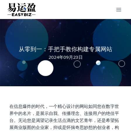
Skip
to
content
从零到一：手把手教你构建专属网站
2024年09月23日
在信息爆炸的时代，一个精心设计的网站如同您在数字世
界中的名片，是展示自我、传播理念、连接用户的绝佳平
台。无论您是渴望记录生活点滴的文艺青年，还是希望拓
展商业版图的企业家，抑或是怀揣奇思妙想的创业者，构