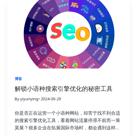
大的商业价值。通过分析这些数据，你可以更好地理
Buzzsumo 这三大神器，轻松提升链接建设效率，让
解用户的需求和痛点，优化网站内容和用户体验，最
你的网站在竞争激烈的线上世界中脱颖而出，成为行
终提高转化率，实现业务的持续增长。这不仅仅是简
业领军者！ 一、链接建设的重要性：为什么它如此重
单的流量获取，而是将流量转化为实际的商业价值，
要？ 在搜索引擎优化这个复杂而精妙的领域中，链接
最终实现盈利。 二、 如何选择合适的链接建设追踪
就好比一张张珍贵的选票，每一张都代表着对你网站
工具？ 市面上有很多链接建设追踪工具，它们的功能
权威性和可信度的认可。高质量的链接越多，搜索引
和价格各不相同。选择合适的工具至关重要，就像一
擎就越信任你的网站，你的排名自然也就越高。这就
个工匠需要选择合适的工具才能更好地完成工作一
好比现实生活中的社交圈，朋友越多，人脉越广，你
样。在选择工具之前，你需要明确自己的需求和预
的影响力也就越大。链接建设不仅仅关乎排名，更关
算。有些工具功能强大，但价格昂贵；有些工具功能
乎你的在线业务的整体成功与长远发展。一个强大的
简单，但价格亲民。你需要根据自己的实际情况，权
链接配置文件不仅可以带来更高的品牌知名度和更多
博客
衡利弊，选择最合适的工具。 以下是一些常用的链接
的推荐流量，更能建立起坚实的用户信任，为你的业
解锁小语种搜索引擎优化的秘密工具
建设追踪工具，以及它们的优缺点： 除了以上这些工
务带来持续的增长动力。忽视链接建设，就像建造一
具之外，还有其他一些工具也值得考虑，例如
By yiyunying
• 2024-09-29
座空中楼阁，看似华丽，实则根基不稳，随时可能坍
Majestic SEO、Moz Open Site Explorer 等等。选
塌。试想一下，如果你的网站缺乏来自其他权威网站
你是否正在运营一个小语种网站，却苦于找不到合适
择工具时，不仅要考虑功能和价格，还要考虑易用性
的认可，搜索引擎又该如何判断你的网站的价值和可
的搜索引擎优化工具，看着网站流量停滞不前而一筹
和数据准确性。一个好的工具应该易于上手，操作简
信度呢？ 二、Ahrefs：全能型搜索引擎优化工具，挖
莫展？很多企业在拓展国际市场时，都会遇到这样的
单，并且能够提供准确可靠的数据，为你的决策提供
掘链接宝藏 Ahrefs 就像一位经验丰富的侦探，拥有
困境。你并不孤单，别担心，你并非孤军奋战。在全
依据。 三、 关键指标：哪些数据值得关注？ 在追踪
强大的数据分析能力，可以帮助你深入挖掘竞争对手