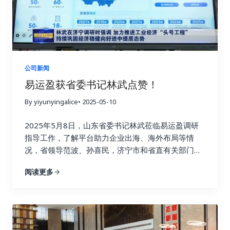
公司新闻
易运盈获省委书记林武点赞！
By yiyunyingalice
• 2025-05-10
2025年5月8日，山东省委书记林武莅临易运盈调研
指导工作，了解平台助力企业出海、海外布局等情
况，省领导范波、孙喜民，济宁市和省直有关部门领
导一同参与调研，易运盈董事长苏杭全程陪同并作详
阅读更多
细汇报。 林武书记首先参观了易盈出海平台。苏杭介
绍，易盈出海依托AI模型与全球贸易大数据，构建起
覆盖全球200多个国家和地区的客户网络，实现多元
渠道精准获客。林武书记对此高度关注，详细询问平
台运营模式及为企业带来的实际效益。​ 在海外仓展示