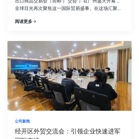
出口商品交易会（简称“广交会”）在广州盛大开幕，
全球目光再次聚焦这一国际贸易盛事。在这场汇聚全
球优质商品与尖端科技的盛宴中，易运盈（山东）网
阅读更多
络科技有限公司凭借其在跨境电商领域的卓越贡献与
前瞻视野，荣幸地接受了山东省跨境电商协会的诚挚
邀请，携创新成果与解决方案亮相跨境电商与海外仓
展区，为全球客商带来一场融合科技与智慧的精彩展
示。
公司新闻
经开区外贸交流会：引领企业快速进军