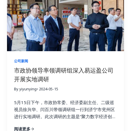
区，一幅海外网络布局图映入眼帘。苏杭详细阐述海
外仓布局战略。自2023年起，易运盈在“一带一路”沿
线关键节点设立海外仓与分公司，2025年将扩增至
20余座，构建起高效物流网络。林武书记认真听取海
外仓运营机制，对其保障山东产品快速响应海外需求
给予高度评价，希望易运盈持续提升海外仓运营能
力，拓展共建“一带一路”国家市场，为鲁企提供优质
的出海服务和外贸综合解决方案。 随后，林武书记来
到山东外贸优品库展示区。这里汇聚了众多山东优质
公司新闻
外贸产品，通过线上平台高效对接国内外市场。易运
市政协领导率领调研组深入易运盈公司
盈通过数字化手段，助力山东制造走向全球。林武书
开展实地调研
记认真查看各类产品，对易运盈推动山东外贸优品出
海的工作给予肯定。 最后，林武书记走进办公区与员
By yiyunying
• 2024-05-15
工亲切交流，了解工作内容与企业运营。他得知易运
盈十分注重团队建设，打造了一支专业过硬、经验丰
5月15日下午，市政协常委、经济委副主任、二级巡
富的外贸服务团队后，他非常认可易运盈“以人为
视员徐兴华、闫百川带领调研组一行到济宁市兖州区
本”的发展理念和高效的团队协作模式，期望易运盈持
进行实地调研。此次调研的主题是“聚力数字经济创新
续创新，为山东外贸发展注入新活力。 此次调研，为
突破，加速制造强市建设”。
阅读更多
易运盈未来发展指明方向，易运盈将以此为起点，加