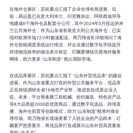
在海外仓展区，苏杭重点汇报了企业全球布局进展。目
前，易运盈已在意大利米兰、印尼雅加达、阿联酋迪拜等
地建成6个海外仓及配套分公司，其中2024年3月投运的米
兰公共海外仓，作为山东省首座意大利公共海外仓，已实
现对欧洲市场72小时极速配送。周乃翔省长详细询问了海
外仓智能调度系统运行情况，对企业通过数字化手段提升
跨境物流效率的做法表示肯定，叮嘱要继续完善海外服务
网络，助力更多 “山东制造” 抢占国际市场。
在优品库展区，苏杭重点汇报了 “山东外贸优品库” 的建设
进展。作为山东省重点打造的外贸公共服务平台，优品库
正在持续调研全省16地市产业带，推进首批优质企业入
驻。未来，平台将集聚工程机械、纺织服装、特色农产品
等8大品类超2000款优质商品，通过数字化选品、跨境直
播、海外仓前置等创新模式，助力”山东制造”精准对接全
球市场。周乃翔省长现场查看了入驻企业的产品样本，叮
嘱要严把质量关，将优品库打造成展示山东外贸高质量发
展的 “金名片”。