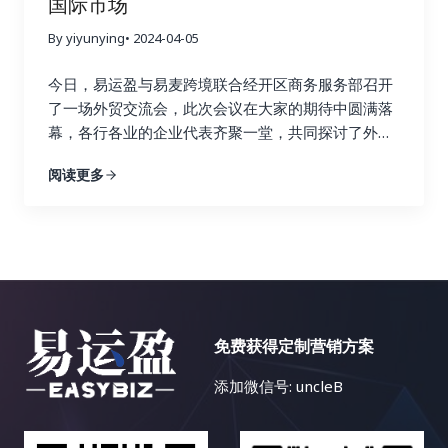
国际市场
By yiyunying
• 2024-04-05
今日，易运盈与易麦跨境联合经开区商务服务部召开
了一场外贸交流会，此次会议在大家的期待中圆满落
幕，各行各业的企业代表齐聚一堂，共同探讨了外贸
行业的难点与发展趋势，以及如何快速步入国际市场
阅读更多
的关键方法。
免费获得定制营销方案
添加微信号: uncleB