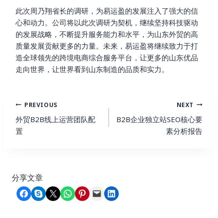
此次周乃翔省长的调研，为易运盈的发展注入了强大的信
心和动力。公司将以此次调研为契机，继续坚持科技驱动
的发展战略，不断提升服务能力和水平，为山东外贸的高
质量发展贡献更多的力量。未来，易运盈将继续致力于打
造全球领先的跨境电商综合服务平台，让更多的山东优品
走向世界，让世界看到山东制造的品质和实力。
Post
PREVIOUS
NEXT
Navigation
外贸B2B线上运营团队配
B2B企业独立站SEO核心要
置
素分析报告
分享文章
Share on Facebook
Share on Skype
Share on X
Share on WhatsApp
Share on Pinterest
Email this Page
Share on LinkedIn