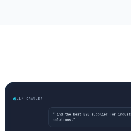
LLM CRAWLER
“Find the best B2B supplier for indust
solutions.”