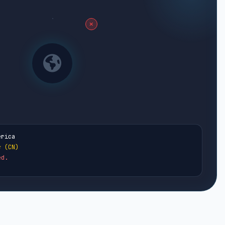
erica
* (CN)
ed.