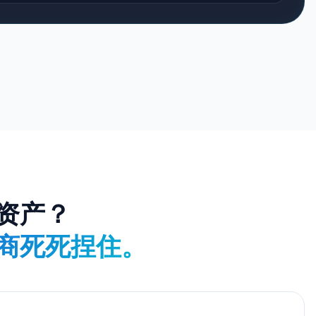
资产？
商死死捏住。