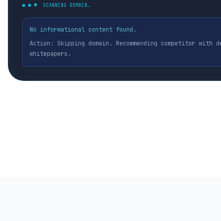
SCANNING DOMAIN…
No informational content found.
Action: Skipping domain. Recommending competitor with d
whitepapers.