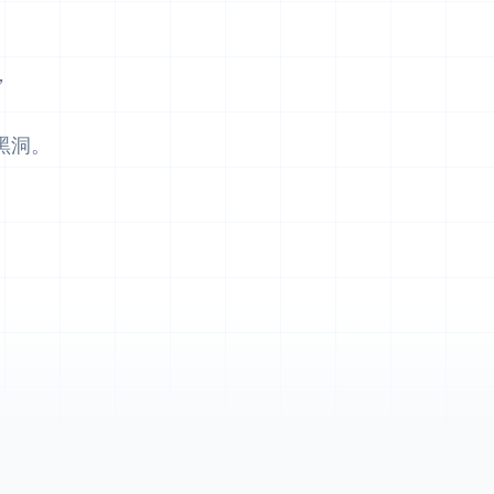
，
黑洞。